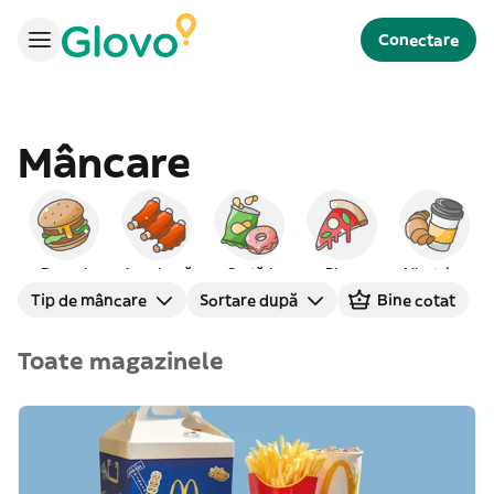
Conectare
Mâncare
Burgeri
Americană
Gustări
Pizza
Mic dejun
Tip de mâncare
Sortare după
Bine cotat
Toate magazinele