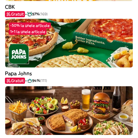
CBK
Gratuit
97%
(169)
-50% la unele articole
1+1 la unele articole
Papa Johns
Gratuit
94%
(111)