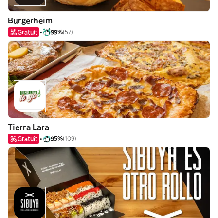
Burgerheim
Gratuit
99%
(57)
Tierra Lara
Gratuit
95%
(109)