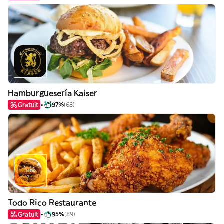
Hamburguesería Kaiser
Gratuit
97%
(68)
Todo Rico Restaurante
Gratuit
95%
(89)