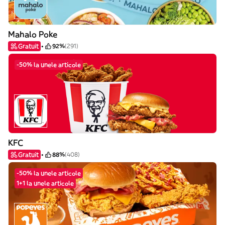
Mahalo Poke
Gratuit
92%
(291)
-50% la unele articole
KFC
Gratuit
88%
(408)
-50% la unele articole
1+1 la unele articole