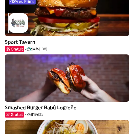
-15% cu Prime
Sport Tavern
Gratuit
94%
(108)
Smashed Burger Babú Logroño
Gratuit
91%
(35)