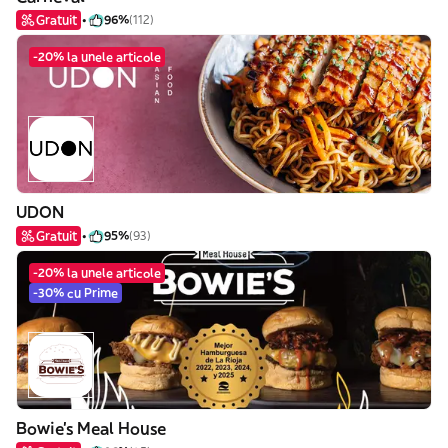
Gratuit
96%
(112)
-20% la unele articole
UDON
Gratuit
95%
(93)
-20% la unele articole
-30% cu Prime
Bowie's Meal House