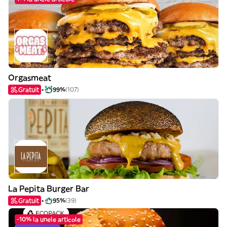
Orgasmeat
Gratuit
99%
(107)
La Pepita Burger Bar
Gratuit
95%
(39)
-10% la unele articole