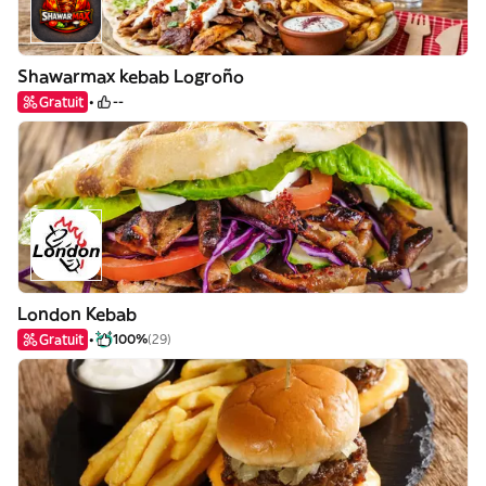
Shawarmax kebab Logroño
Gratuit
--
London Kebab
Gratuit
100%
(29)