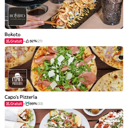
Bokoto
Gratuit
92%
(21)
Capo's Pizzería
Gratuit
99%
(33)