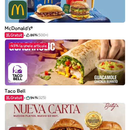
McDonald's®
Gratuit
86%
(500+)
-45% la unele articole
Taco Bell
Gratuit
94%
(325)