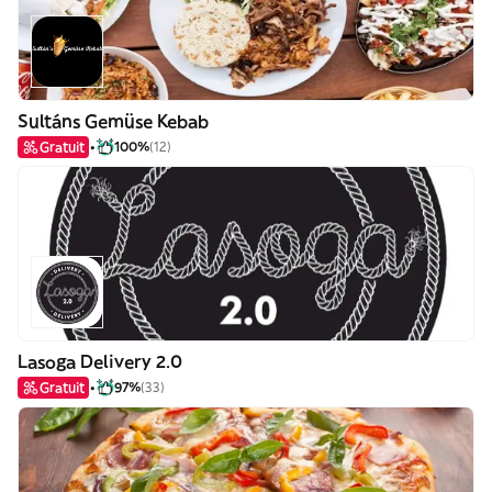
Sultáns Gemüse Kebab
Gratuit
100%
(12)
Lasoga Delivery 2.0
Gratuit
97%
(33)