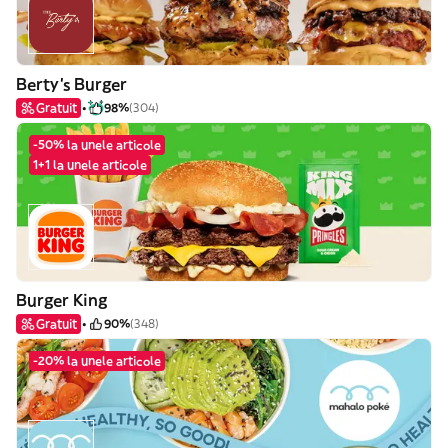
Berty's Burger
Gratuit
98%
(304)
-50% la unele articole
1+1 la unele articole
Burger King
Gratuit
90%
(348)
-20% la unele articole