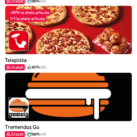
Gratuit
96%
(45)
-60% la unele articole
1+1 la unele articole
Telepizza
Gratuit
85%
(26)
Tremendus Go
Gratuit
98%
(49)