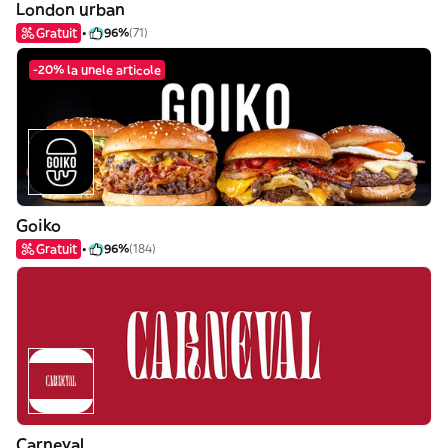
London urban
Gratuit
96%
(71)
-20% la unele articole
Goiko
Gratuit
96%
(184)
Carneval