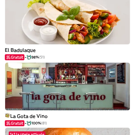
El Badulaque
Gratuit
98%
(51)
La Gota de Vino
Gratuit
100%
(81)
1+1 la unele articole