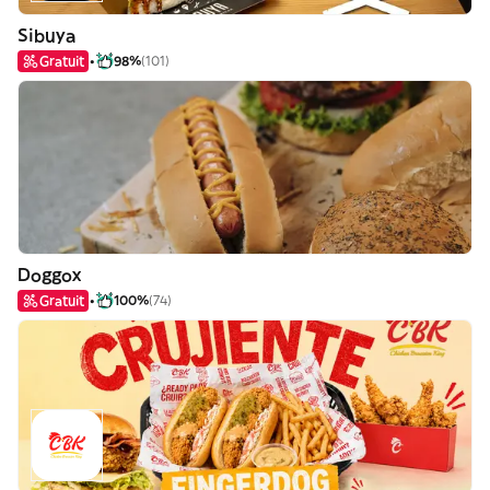
Sibuya
Gratuit
98%
(101)
Doggox
Gratuit
100%
(74)