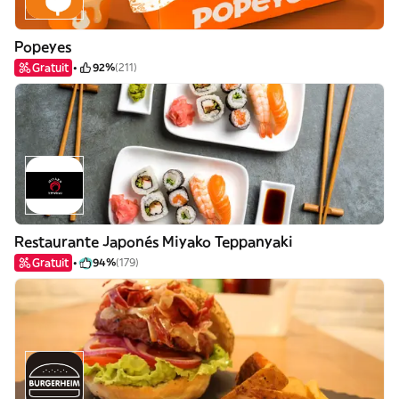
Popeyes
Gratuit
92%
(211)
Restaurante Japonés Miyako Teppanyaki
Gratuit
94%
(179)