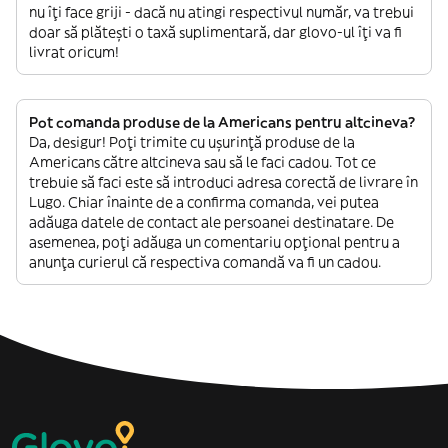
nu îți face griji - dacă nu atingi respectivul număr, va trebui
doar să plătești o taxă suplimentară, dar glovo-ul îți va fi
livrat oricum!
Pot comanda produse de la Americans pentru altcineva?
Da, desigur! Poți trimite cu ușurință produse de la
Americans către altcineva sau să le faci cadou. Tot ce
trebuie să faci este să introduci adresa corectă de livrare în
Lugo. Chiar înainte de a confirma comanda, vei putea
adăuga datele de contact ale persoanei destinatare. De
asemenea, poți adăuga un comentariu opțional pentru a
anunța curierul că respectiva comandă va fi un cadou.