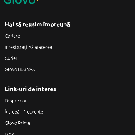
Hai să reușim împreună
Cariere
Înregistrați-vă afacerea
Curieri
Glovo Business
Link-uri de interes
Despre noi
Întrebări frecvente
Glovo Prime
Blog