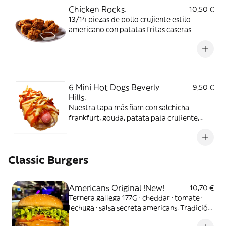
Chicken Rocks.
10,50 €
13/14 piezas de pollo crujiente estilo
americano con patatas fritas caseras
6 Mini Hot Dogs Beverly
9,50 €
Hills.
Nuestra tapa más ñam con salchicha
frankfurt, gouda, patata paja crujiente,
cebolla caramelizada y ketchup. Adictivos y
peligrosamente irresistibles.
Classic Burgers
Americans Original !New!
10,70 €
Ternera gallega 177G · cheddar · tomate ·
lechuga · salsa secreta americans. Tradición
americana, alma gallega.