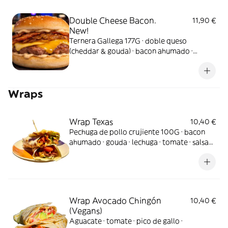
Double Cheese Bacon.
11,90 €
New!
Ternera Gallega 177G · doble queso
(cheddar & gouda) · bacon ahumado ·
cebolla caramelizada · salsa de bacon. Más
queso, más bacon, más todo.
Wraps
Wrap Texas
10,40 €
Pechuga de pollo crujiente 100G · bacon
ahumado · gouda · lechuga · tomate · salsa
barbacoa
Wrap Avocado Chingón
10,40 €
(Vegans)
Aguacate · tomate · pico de gallo ·