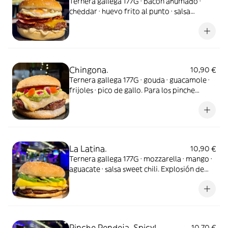
Ternera gallega 177G · bacon ahumado ·
cheddar · huevo frito al punto · salsa
exclusiva golden maho. Salseo del bueno.
Chingona.
10,90 €
Ternera gallega 177G · gouda · guacamole ·
frijoles · pico de gallo. Para los pinche
amantes del sabor más üey.
La Latina.
10,90 €
Ternera gallega 177G · mozzarella · mango ·
aguacate · salsa sweet chili. Explosión de
sabor latino.
Pinche Pendeja. Spicy!
10,70 €