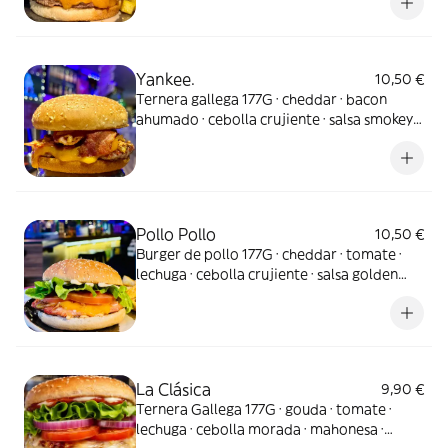
Yankee.
10,50 €
Ternera gallega 177G · cheddar · bacon
ahumado · cebolla crujiente · salsa smokey
barbacoa. Intensa, ahumada y 100%
americana.
Pollo Pollo
10,50 €
Burger de pollo 177G · cheddar · tomate ·
lechuga · cebolla crujiente · salsa golden
maho
La Clásica
9,90 €
Ternera Gallega 177G · gouda · tomate ·
lechuga · cebolla morada · mahonesa ·