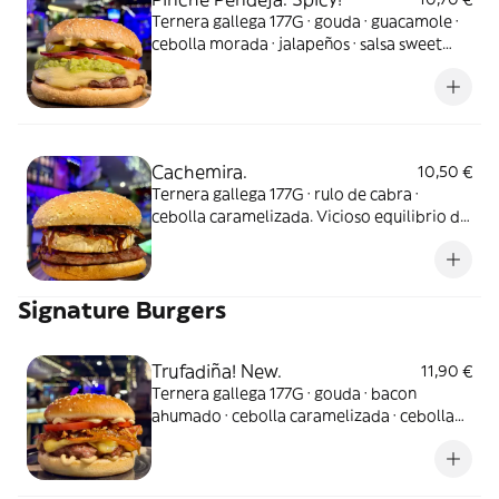
Ternera gallega 177G · gouda · guacamole ·
cebolla morada · jalapeños · salsa sweet
chili de la casa. La mariachi y más
gamberra.
Cachemira.
10,50 €
Ternera gallega 177G · rulo de cabra ·
cebolla caramelizada. Vicioso equilibrio de
sabores para la burger más cabrita.
Signature Burgers
Trufadiña! New.
11,90 €
Ternera gallega 177G · gouda · bacon
ahumado · cebolla caramelizada · cebolla
crujiente · tomate · salsa maho trufa. La
trufada que soñabas vino a hacer historia.