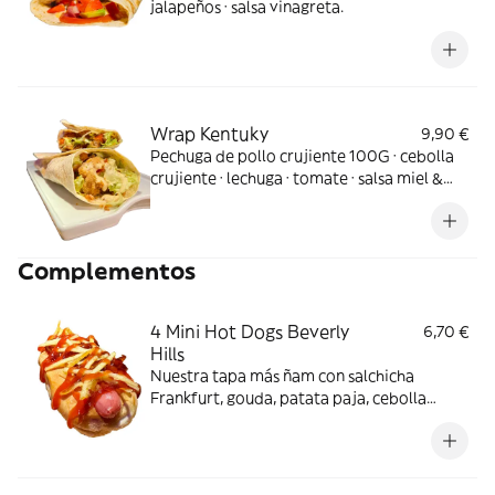
jalapeños · salsa vinagreta.
Wrap Kentuky
9,90 €
Pechuga de pollo crujiente 100G · cebolla
crujiente · lechuga · tomate · salsa miel &
mostaza
Complementos
4 Mini Hot Dogs Beverly
6,70 €
Hills
Nuestra tapa más ñam con salchicha
Frankfurt, gouda, patata paja, cebolla
caramelizada y ketchup.