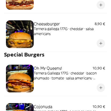
ketchup. La burger de siempre, como la
recuerdas.
Cheeseburger
8,90 €
Ternera gallega 177G · cheddar · salsa
americans
Special Burgers
Oh My Queens!
10,90 €
Ternera Gallega 177G · cheddar · bacon
ahumado · tomate · salsa americans ·
cebolla caramelizada. Una burger digna de
la realeza
Cojonuda
10,90 €