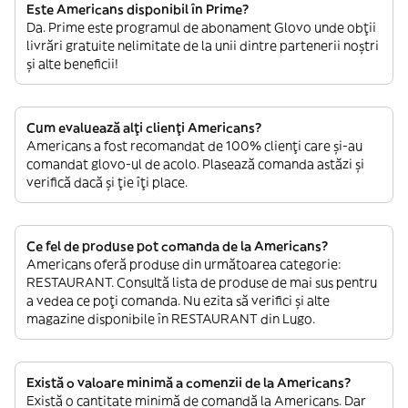
Este Americans disponibil în Prime?
Da. Prime este programul de abonament Glovo unde obții
livrări gratuite nelimitate de la unii dintre partenerii noștri
și alte beneficii!
Cum evaluează alți clienți Americans?
Americans a fost recomandat de 100% clienți care și-au
comandat glovo-ul de acolo. Plasează comanda astăzi și
verifică dacă și ție îți place.
Ce fel de produse pot comanda de la Americans?
Americans oferă produse din următoarea categorie:
RESTAURANT. Consultă lista de produse de mai sus pentru
a vedea ce poți comanda. Nu ezita să verifici și alte
magazine disponibile în RESTAURANT din Lugo.
Există o valoare minimă a comenzii de la Americans?
Există o cantitate minimă de comandă la Americans. Dar