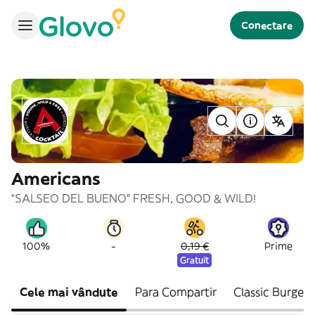
Conectare
Americans
“SALSEO DEL BUENO” FRESH, GOOD & WILD!
-
100%
0,19 €
Prime
Gratuit
Cele mai vândute
Para Compartir
Classic Burgers