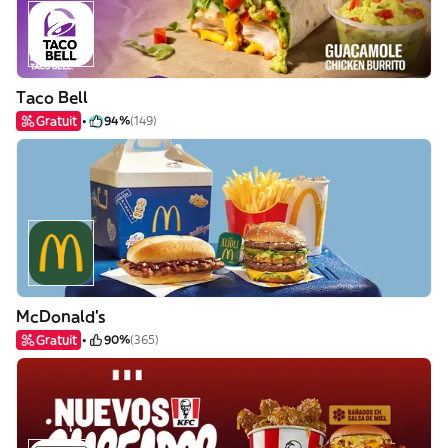
Taco Bell
Gratuit
94%
(149)
McDonald's
Gratuit
90%
(365)