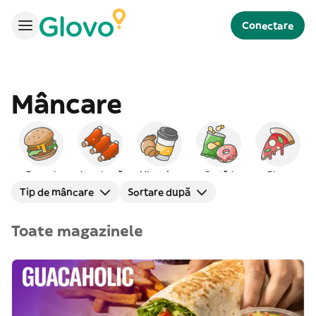
Conectare
Mâncare
Burgeri
Americană
Mic dejun
Gustări
Pizza
Tip de mâncare
Sortare după
Toate magazinele