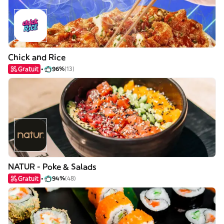
Chick and Rice
Gratuit
96%
(13)
NATUR - Poke & Salads
Gratuit
94%
(48)