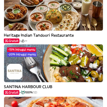
Heritage Indian Tandoori Restaurante
Gratuit
--
-15% întregul meniu
-20% întregul meniu
SANTINA HARBOUR CLUB
Gratuit
100%
(12)