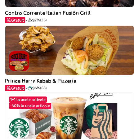
Contro Corrente Italian Fusión Grill
Gratuit
92%
(36)
Prince Harry Kebab & Pizzeria
Gratuit
96%
(68)
1+1 la unele articole
-30% la unele articole