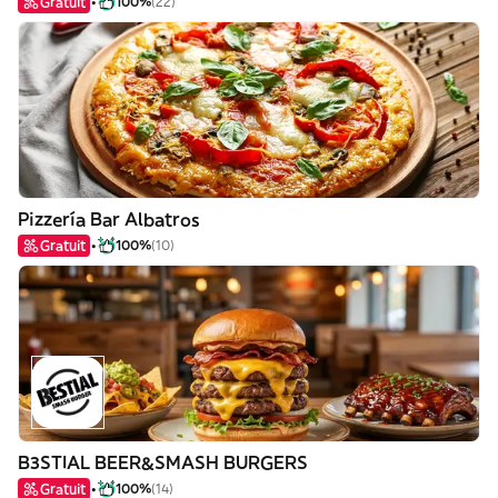
Gratuit
100%
(22)
Pizzería Bar Albatros
Gratuit
100%
(10)
B3STIAL BEER&SMASH BURGERS
Gratuit
100%
(14)