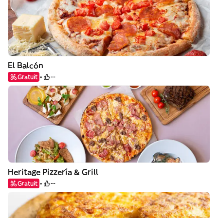
El Balcón
Gratuit
--
Heritage Pizzería & Grill
Gratuit
--