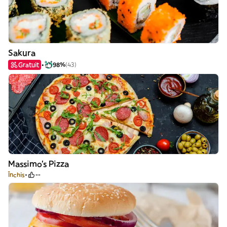
Sakura
Gratuit
98%
(43)
Massimo's Pizza
Închis
--