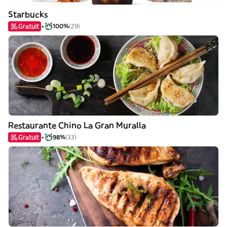
Starbucks
Gratuit
100%
(29)
Restaurante Chino La Gran Muralla
Gratuit
98%
(33)