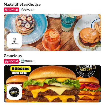
Magaluf Steakhouse
Gratuit
91%
(19)
Gelacious
Gratuit
98%
(65)