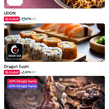
UDON
Gratuit
97%
(47)
Dragon Sushi
Gratuit
91%
(91)
-20% întregul meniu
-30% întregul meniu