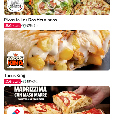
Pizzería Los Dos Hermanos
Gratuit
97%
(51)
Tacos King
Gratuit
99%
(65)