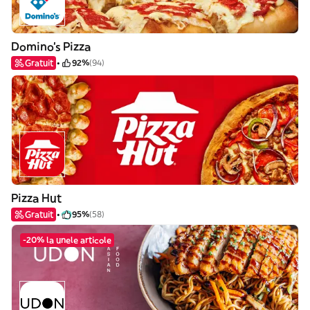
Domino's Pizza
Gratuit
92%
(94)
Pizza Hut
Gratuit
95%
(58)
-20% la unele articole