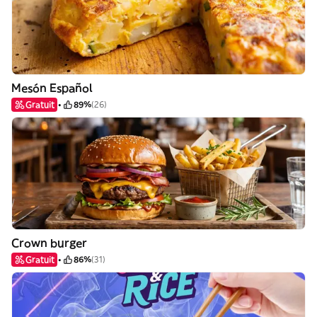
Mesón Español
Gratuit
89%
(26)
Crown burger
Gratuit
86%
(31)