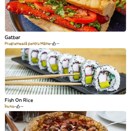
Gatbar
Programează pentru Mâine
--
Fish On Rice
Închis
--