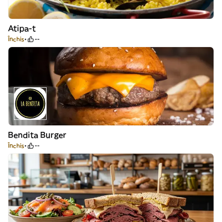
Atipa-t
Închis
--
Bendita Burger
Închis
--