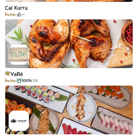
Cal Xurru
Închis
--
VaBé
Închis
100%
(39)