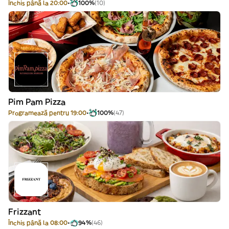
Închis până la 20:00
100%
(10)
Pim Pam Pizza
Programează pentru 19:00
100%
(47)
Frizzant
Închis până la 08:00
94%
(46)