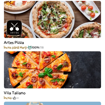
Artes Pizza
Închis până Marți
100%
(19)
Vila Taliano
Închis
--