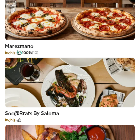
Marezmano
Închis
100%
(10)
Soc@Rrats By Saloma
Închis
--