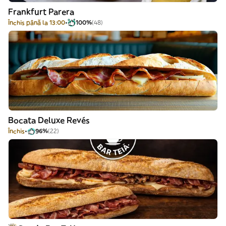
Frankfurt Parera
Închis până la 13:00
100%
(48)
Bocata Deluxe Revés
Închis
96%
(22)