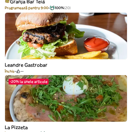
Granja Bar Teià
Programează pentru 9:00
100%
(20)
Leandre Gastrobar
Închis
--
-20% la unele articole
La Pizzeta