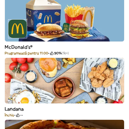
McDonald's®
Programează pentru 11:00
90%
(1k+)
Landana
Închis
--