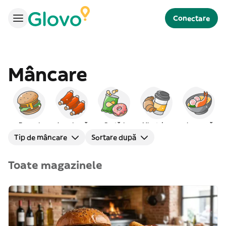
Conectare
Mâncare
Burgeri
Americană
Gustări
Mic dejun
Japoneză
Tip de mâncare
Sortare după
Toate magazinele