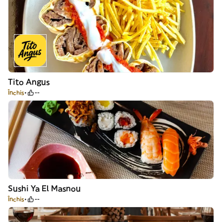
Tito Angus
Închis
--
Sushi Ya El Masnou
Închis
--