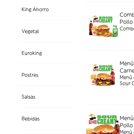
King Ahorro
Combo
Pollo
Combo
Vegetal
Euroking
Menú 
Carn
Postres
Menú c
Sour 
Salsas
Menú 
Bebidas
Pollo
Menú c