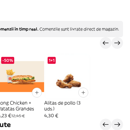
menzii în timp real.
Comenzile sunt livrate direct de magazin.
-50%
1+1
Long Chicken +
Alitas de pollo (3
Patatas Grandes
uds.)
,23 €
4,30 €
12,45 €
ute