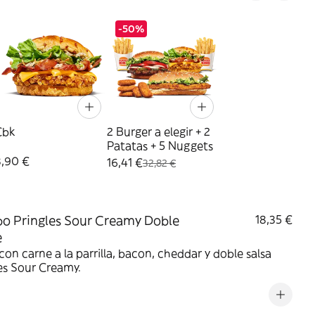
-50%
Cbk
2 Burger a elegir + 2
Patatas + 5 Nuggets
8,90 €
16,41 €
32,82 €
 Pringles Sour Creamy Doble
18,35 €
e
on carne a la parrilla, bacon, cheddar y doble salsa
es Sour Creamy.