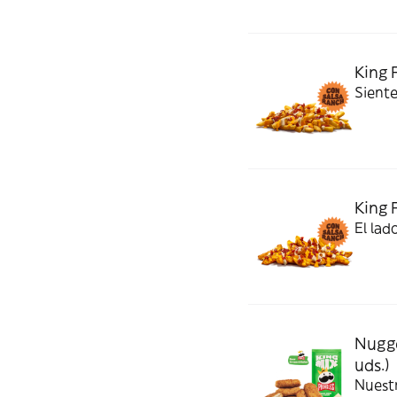
King 
Siente
King 
El lad
Nugge
uds.)
Nuest