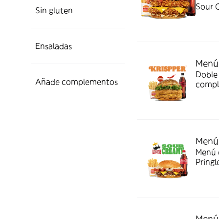
Sour 
Sin gluten
Ensaladas
Menú 
Doble 
Añade complementos
compl
Menú 
Menú c
Pringl
Menú 