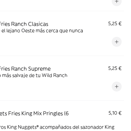
Fries Ranch Clasicas
5,25 €
 el lejano Oeste más cerca que nunca
Fries Ranch Supreme
5,25 €
o más salvaje de tu Wild Ranch
ts Fries King Mix Pringles (6
5,10 €
ros King Nuggets® acompañados del sazonador King