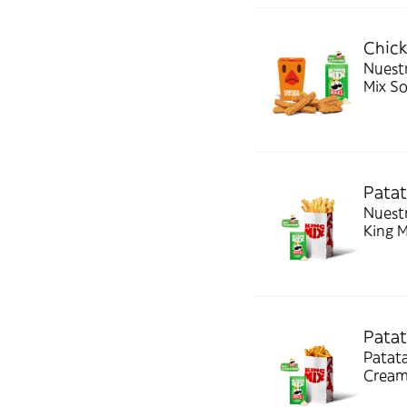
Chick
Nuestr
Mix S
Patat
Nuestras pa
King 
Patat
Patat
Cream