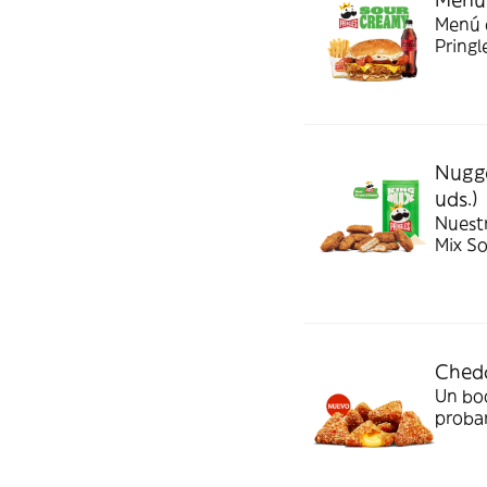
Menú c
Pringl
Nugge
uds.)
Nuest
Mix S
Chedd
Un bo
probar