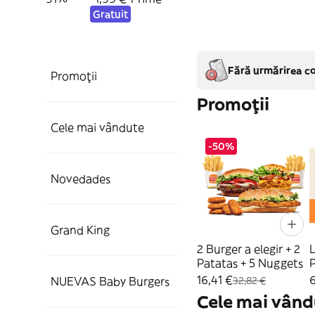
Gratuit
Fără urmărirea co
Promoții
Promoții
Cele mai vândute
-50%
Novedades
Grand King
2 Burger a elegir + 2
Patatas + 5 Nuggets
16,41 €
6
NUEVAS Baby Burgers
32,82 €
Cele mai vând