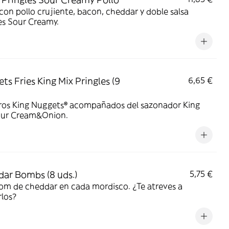
on pollo crujiente, bacon, cheddar y doble salsa
es Sour Creamy.
ts Fries King Mix Pringles (9
6,65 €
ros King Nuggets® acompañados del sazonador King
our Cream&Onion.
ar Bombs (8 uds.)
5,75 €
om de cheddar en cada mordisco. ¿Te atreves a
los?