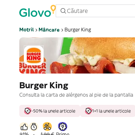
Motril
Mâncare
Burger King
Burger King
Consulta la carta de alérgenos al pie de la pantalla
-50% la unele articole
1+1 la unele articole
91%
-
1,99 €
Prime