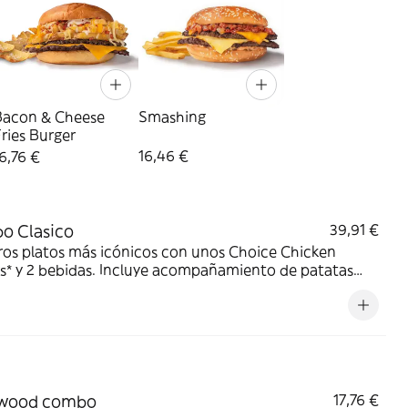
Bacon & Cheese
Smashing
ries Burger
16,46 €
6,76 €
o Clasico
39,91 €
ros platos más icónicos con unos Choice Chicken
s* y 2 bebidas. Incluye acompañamiento de patatas
. Perfecto para cena y película en casa. ¡DE NADA!
ywood combo
17,76 €