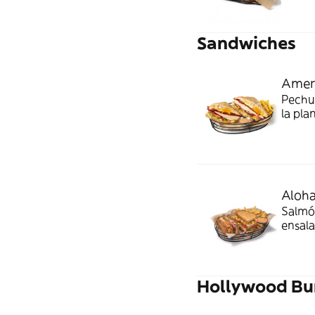
Sandwiches
Amer
Pechug
la pla
salsa 
Aloh
Salmó
ensala
semill
previa
Hollywood Bu