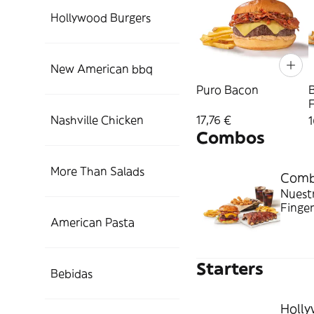
Hollywood Burgers
New American bbq
Puro Bacon
F
17,76 €
Nashville Chicken
1
Combos
More Than Salads
Comb
Nuest
Finger
fritas
American Pasta
Starters
Bebidas
Holl