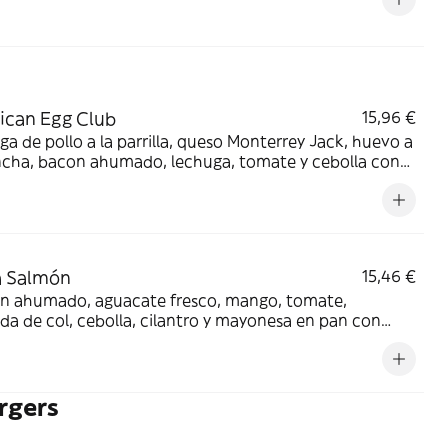
ican Egg Club
15,96 €
a de pollo a la parrilla, queso Monterrey Jack, huevo a
ncha, bacon ahumado, lechuga, tomate y cebolla con
mayo-wey en pan tostado con pipas de girasol.
a Salmón
15,46 €
n ahumado, aguacate fresco, mango, tomate,
da de col, cebolla, cilantro y mayonesa en pan con
as. Los productos de la pesca crudos han sido
mente congelados a Tª < de -20ºC, mínimo 24 horas.
rgers