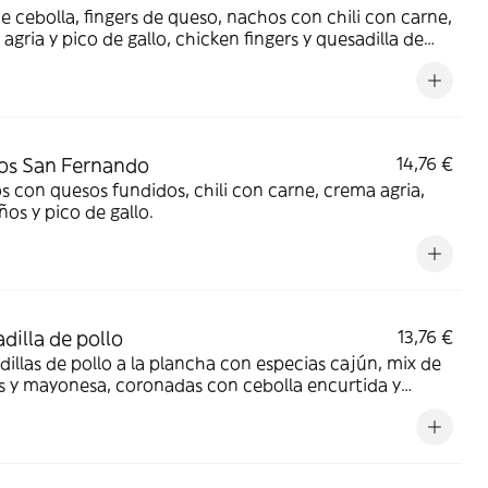
e cebolla, fingers de queso, nachos con chili con carne,
agria y pico de gallo, chicken fingers y quesadilla de
 con bacon crispy y cebolla encurtida, acompañado de
 BBQ y guacamole.
os San Fernando
14,76 €
 con quesos fundidos, chili con carne, crema agria,
ños y pico de gallo.
dilla de pollo
13,76 €
illas de pollo a la plancha con especias cajún, mix de
 y mayonesa, coronadas con cebolla encurtida y
ro. Acompañada de salsa roja mexicana y lima.