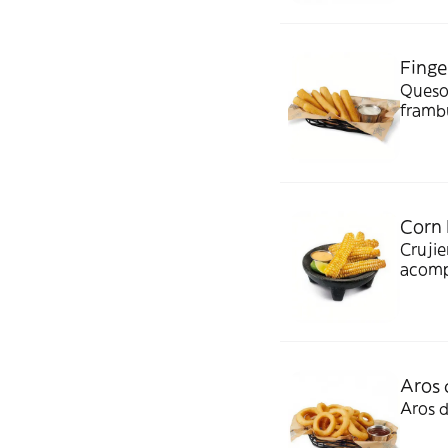
Finge
Queso
framb
Corn 
Crujie
acomp
Aros 
Aros 