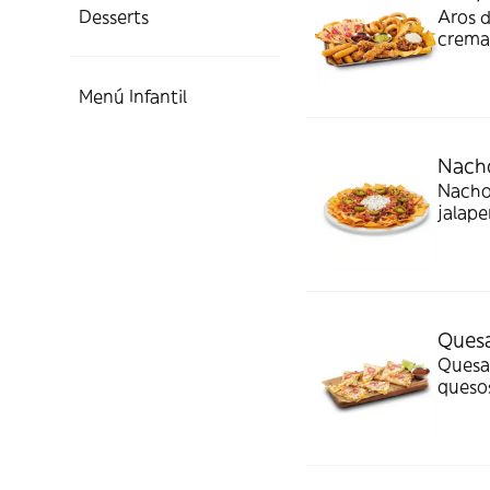
Desserts
Aros d
crema 
queso
salsa
Menú Infantil
Nach
Nachos
jalape
Quesa
Quesad
quesos
cilant