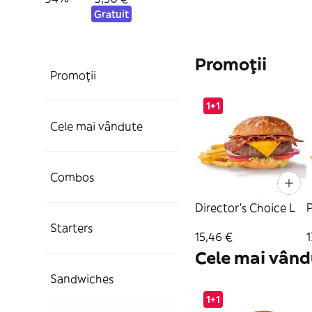
Gratuit
Promoții
Promoții
1+1
Cele mai vândute
Combos
Director's Choice L
Starters
15,46 €
1
Cele mai vând
Sandwiches
1+1