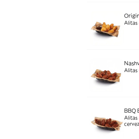
Origi
Alitas
Nashv
Alitas
BBQ B
Alitas
cerve