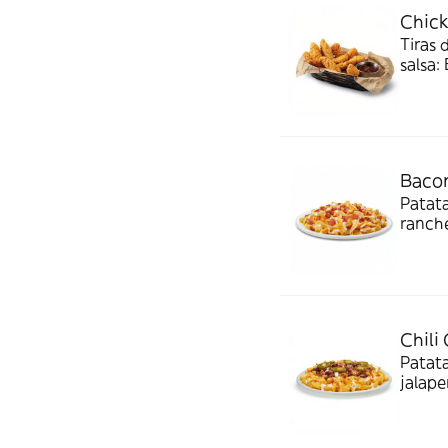
Chick
Tiras 
salsa:
Bacon
Patata
ranche
Chili
Patata
jalape
cilant