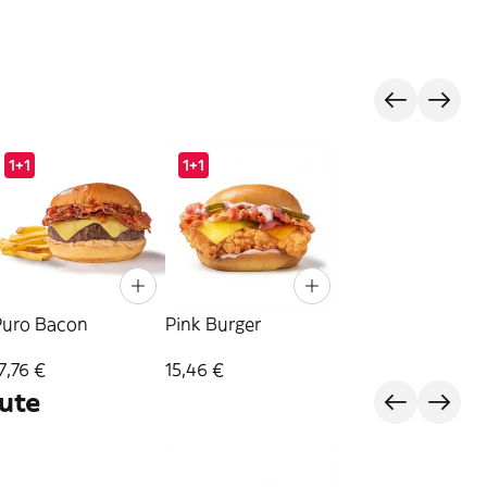
1+1
1+1
Puro Bacon
Pink Burger
7,76 €
15,46 €
ute