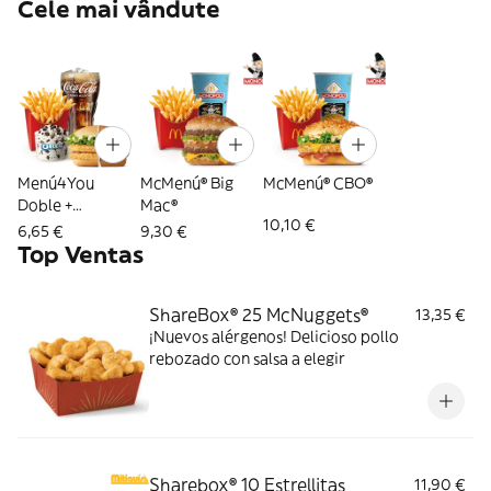
Cele mai vândute
Menú4You
McMenú® Big
McMenú® CBO®
Doble +
Mac®
10,10 €
Complemento
6,65 €
9,30 €
Top Ventas
ShareBox® 25 McNuggets®
13,35 €
¡Nuevos alérgenos! Delicioso pollo
rebozado con salsa a elegir
Sharebox® 10 Estrellitas
11,90 €