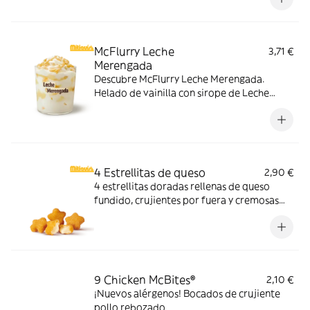
cubos de caramelo con nuestro delicioso
sirope de caramelo
McFlurry Leche
3,71 €
Merengada
Descubre McFlurry Leche Merengada.
Helado de vainilla con sirope de Leche
Meregada y trocitos de barquillo. Pídelo
ahora y no te quedes sin tus mitiquísimos
sabores de verano.
4 Estrellitas de queso
2,90 €
4 estrellitas doradas rellenas de queso
fundido, crujientes por fuera y cremosas
por dentro. Pídelas con tu McMenú
mitiquísimo o agrégalas a tu pedido por
tiempo limitado.
9 Chicken McBites®
2,10 €
¡Nuevos alérgenos! Bocados de crujiente
pollo rebozado