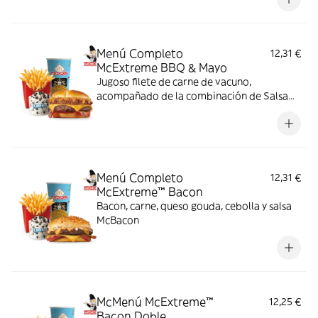
Menú Completo
12,31 €
McExtreme BBQ & Mayo
Jugoso filete de carne de vacuno,
acompañado de la combinación de Salsa
Western BBQ con mayonesa, cebolla crispy,
doble de cheddar, lechuga fresca y tiras de
bacon, todo ello envuelto en un irresistible
pan con bites de bacon.
Menú Completo
12,31 €
McExtreme™ Bacon
Bacon, carne, queso gouda, cebolla y salsa
McBacon
McMenú McExtreme™
12,25 €
Bacon Doble