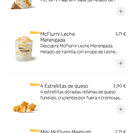
vainilla con Magnum Gold Caramel:
Topping triturado de galleta con perlas y
cubos de caramelo con nuestro delicioso
sirope de caramelo
McFlurry Leche
3,71 €
Merengada
Descubre McFlurry Leche Merengada.
Helado de vainilla con sirope de Leche
Meregada y trocitos de barquillo. Pídelo
ahora y no te quedes sin tus mitiquísimos
sabores de verano.
4 Estrellitas de queso
2,90 €
4 estrellitas doradas rellenas de queso
fundido, crujientes por fuera y cremosas
por dentro. Pídelas con tu McMenú
mitiquísimo o agrégalas a tu pedido por
tiempo limitado.
Mini McFlurry Magnum
2,71 €