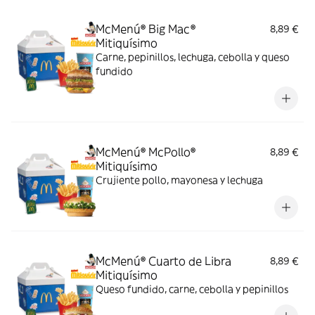
McMenú® Big Mac®
8,89 €
Mitiquísimo
Carne, pepinillos, lechuga, cebolla y queso
fundido
McMenú® McPollo®
8,89 €
Mitiquísimo
Crujiente pollo, mayonesa y lechuga
McMenú® Cuarto de Libra
8,89 €
Mitiquísimo
Queso fundido, carne, cebolla y pepinillos