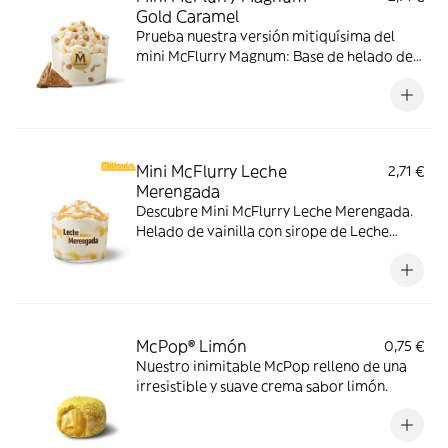
Gold Caramel
Prueba nuestra versión mitiquísima del
mini McFlurry Magnum: Base de helado de
vainilla con Magnum Gold Caramel:
Topping triturado de galleta con perlas y
cubos de caramelo.
Mini McFlurry Leche
2,71 €
Merengada
Descubre Mini McFlurry Leche Merengada.
Helado de vainilla con sirope de Leche
Meregada . Pídelo ahora y no te quedes sin
tus mitiquísimos sabores de verano.
McPop® Limón
0,75 €
Nuestro inimitable McPop relleno de una
irresistible y suave crema sabor limón.