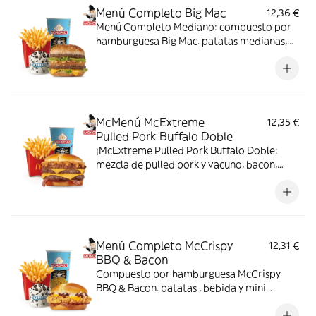
Menú Completo Big Mac
12,36 €
Menú Completo Mediano: compuesto por
hamburguesa Big Mac. patatas medianas,
bebida mediana y mini McFlurry.
McMenú McExtreme
12,35 €
Pulled Pork Buffalo Doble
¡McExtreme Pulled Pork Buffalo Doble:
mezcla de pulled pork y vacuno, bacon,
cheddar, cebolla frita y salsa Buffalo. Sabor
bestial en cada bocado!
Menú Completo McCrispy
12,31 €
BBQ & Bacon
Compuesto por hamburguesa McCrispy
BBQ & Bacon. patatas , bebida y mini
McFlurry