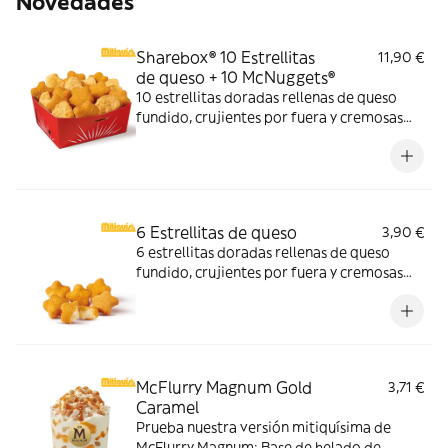
Novedades
Sharebox® 10 Estrellitas
11,90 €
de queso + 10 McNuggets®
10 estrellitas doradas rellenas de queso
fundido, crujientes por fuera y cremosas
por dentro y 10 McNuggets con 3 salsas a
elegir. Pídelas por tiempo limitado
6 Estrellitas de queso
3,90 €
6 estrellitas doradas rellenas de queso
fundido, crujientes por fuera y cremosas
por dentro. Pídelas con tu McMenú
mitiquísimo o agrégalas a tu pedido por
tiempo limitado.
McFlurry Magnum Gold
3,71 €
Caramel
Prueba nuestra versión mitiquísima de
McFlurry Magnum: Base de helado de