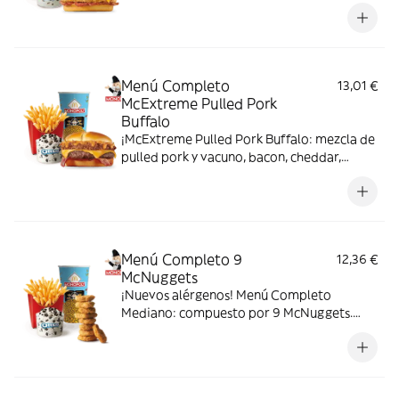
Menú Completo
13,01 €
McExtreme Pulled Pork
Buffalo
¡McExtreme Pulled Pork Buffalo: mezcla de
pulled pork y vacuno, bacon, cheddar,
cebolla frita y salsa Buffalo. Sabor bestial
en cada bocado!
Menú Completo 9
12,36 €
McNuggets
¡Nuevos alérgenos! Menú Completo
Mediano: compuesto por 9 McNuggets.
patatas medianas, bebida mediana y mini
McFlurry.