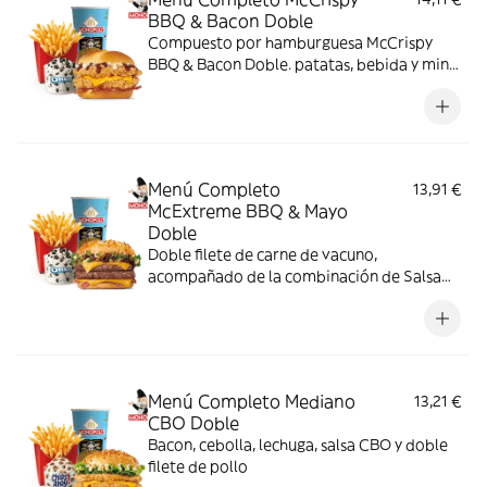
BBQ & Bacon Doble
Compuesto por hamburguesa McCrispy
BBQ & Bacon Doble. patatas, bebida y mini
McFlurry
Menú Completo
13,91 €
McExtreme BBQ & Mayo
Doble
Doble filete de carne de vacuno,
acompañado de la combinación de Salsa
Western BBQ con mayonesa, cebolla crispy,
doble de cheddar, lechuga fresca y tiras de
bacon, todo ello envuelto en un irresistible
pan con bites de bacon.
Menú Completo Mediano
13,21 €
CBO Doble
Bacon, cebolla, lechuga, salsa CBO y doble
filete de pollo