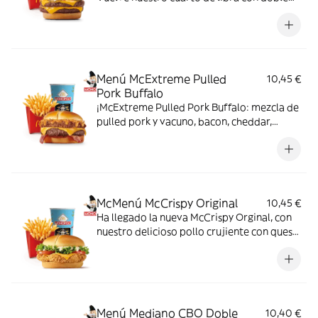
de su jugosa carne 100% vacuno, queso
cheddar, pepinillo, cebolla en tiras, kétchup
y mostaza.
Menú McExtreme Pulled
10,45 €
Pork Buffalo
¡McExtreme Pulled Pork Buffalo: mezcla de
pulled pork y vacuno, bacon, cheddar,
cebolla frita y salsa Buffalo. Sabor bestial
en cada bocado!
McMenú McCrispy Original
10,45 €
Ha llegado la nueva McCrispy Orginal, con
nuestro delicioso pollo crujiente con queso
cheddar, acompañada de la exquisita salsa
original, crujiente lechuga y tomate fresco.
Menú Mediano CBO Doble
10,40 €