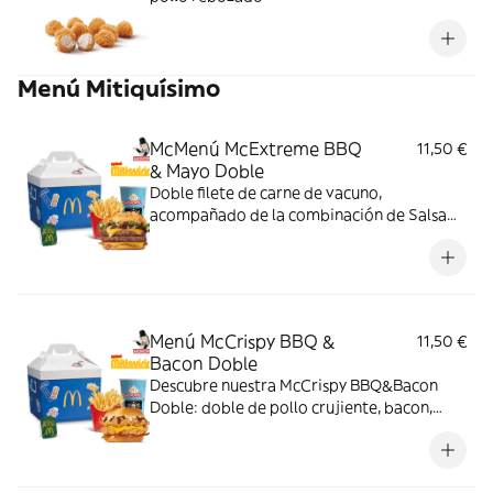
Menú Mitiquísimo
McMenú McExtreme BBQ
11,50 €
& Mayo Doble
Doble filete de carne de vacuno,
acompañado de la combinación de Salsa
Western BBQ con mayonesa, cebolla crispy,
doble de cheddar, lechuga fresca y tiras de
bacon, todo ello envuelto en un irresistible
pan con bites de bacon.
Menú McCrispy BBQ &
11,50 €
Bacon Doble
Descubre nuestra McCrispy BBQ&Bacon
Doble: doble de pollo crujiente, bacon,
cheddar, cebolla fresca y salsa BBQ-
mayonesa en pan de harina de trigo con
copos de patata. ¡Sabor irresistible!