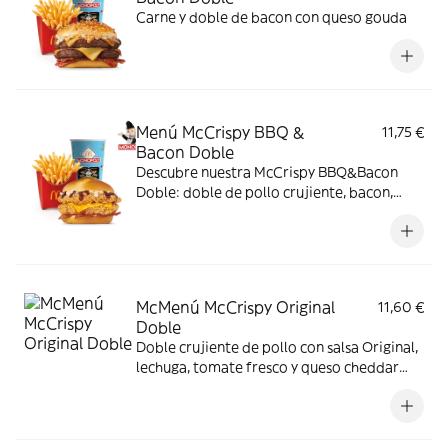
Carne y doble de bacon con queso gouda
Menú McCrispy BBQ &
11,75 €
Bacon Doble
Descubre nuestra McCrispy BBQ&Bacon
Doble: doble de pollo crujiente, bacon,
cheddar, cebolla fresca y salsa BBQ-
mayonesa en pan de harina de trigo con
copos de patata. ¡Sabor irresistible!
McMenú McCrispy Original
11,60 €
Doble
Doble crujiente de pollo con salsa Original,
lechuga, tomate fresco y queso cheddar
fundido. Todo ello envuelto en delicioso
pan de patata