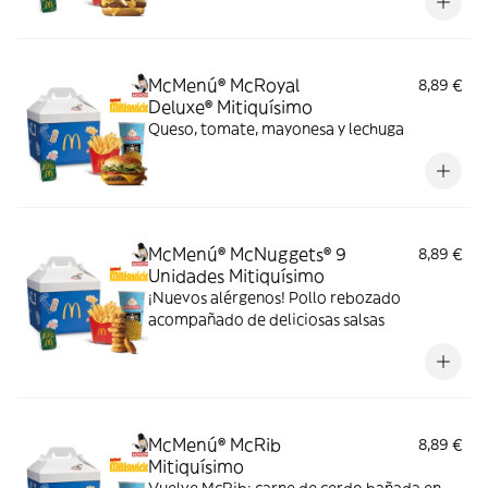
McMenú® McRoyal
8,89 €
Deluxe® Mitiquísimo
Queso, tomate, mayonesa y lechuga
McMenú® McNuggets® 9
8,89 €
Unidades Mitiquísimo
¡Nuevos alérgenos! Pollo rebozado
acompañado de deliciosas salsas
McMenú® McRib
8,89 €
Mitiquísimo