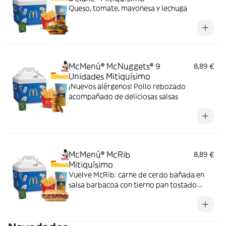
Queso, tomate, mayonesa y lechuga
McMenú® McNuggets® 9
8,89 €
Unidades Mitiquísimo
¡Nuevos alérgenos! Pollo rebozado
acompañado de deliciosas salsas
McMenú® McRib
8,89 €
Mitiquísimo
Vuelve McRib: carne de cerdo bañada en
salsa barbacoa con tierno pan tostado.
Elígela en tu McMenú mitiquísimo por
tiempo limitado