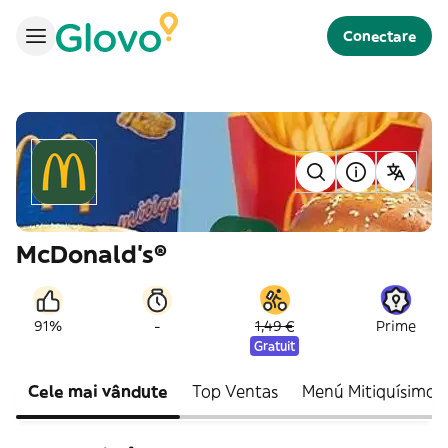
Conectare
McDonald's®
-
91%
1,49 €
Prime
Gratuit
Cele mai vândute
Top Ventas
Menú Mitiquísimo