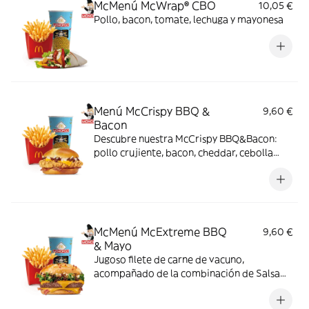
McMenú McWrap® CBO
10,05 €
Pollo, bacon, tomate, lechuga y mayonesa
Menú McCrispy BBQ &
9,60 €
Bacon
Descubre nuestra McCrispy BBQ&Bacon:
pollo crujiente, bacon, cheddar, cebolla
fresca y salsa BBQ-mayonesa en pan de
harina de trigo con copos de patata. ¡Sabor
irresistible!
McMenú McExtreme BBQ
9,60 €
& Mayo
Jugoso filete de carne de vacuno,
acompañado de la combinación de Salsa
Western BBQ con mayonesa, cebolla crispy,
doble de cheddar, lechuga fresca y tiras de