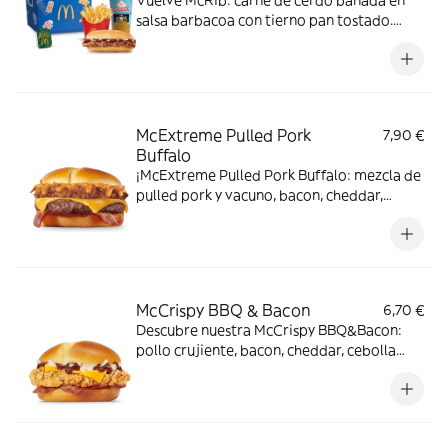
Vuelve McRib: carne de cerdo bañada en
salsa barbacoa con tierno pan tostado.
Elígela en tu McMenú mitiquísimo por
tiempo limitado
McExtreme Pulled Pork
7,90 €
Buffalo
¡McExtreme Pulled Pork Buffalo: mezcla de
pulled pork y vacuno, bacon, cheddar,
cebolla frita y salsa Buffalo. Sabor bestial
en cada bocado!
McCrispy BBQ & Bacon
6,70 €
Descubre nuestra McCrispy BBQ&Bacon:
pollo crujiente, bacon, cheddar, cebolla
fresca y salsa BBQ-mayonesa en pan de
harina de trigo con copos de patata. ¡Sabor
irresistible!