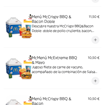
bacon, todo ello envuelto en un irresistible
pan con bites de bacon.
Menú McCrispy BBQ &
11,50 €
Bacon Doble
Descubre nuestra McCrispy BBQ&Bacon
Doble: doble de pollo crujiente, bacon,
cheddar, cebolla fresca y salsa BBQ-
mayonesa en pan de harina de trigo con
copos de patata. ¡Sabor irresistible!
McMenú McExtreme BBQ
10,50 €
& Mayo
Jugoso filete de carne de vacuno,
acompañado de la combinación de Salsa
Western BBQ con mayonesa, cebolla crispy,
doble de cheddar, lechuga fresca y tiras de
bacon, todo ello envuelto en un irresistible
pan con bites de bacon.
Menú McCrispy BBQ &
10,50 €
Bacon