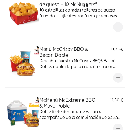
de queso + 10 McNuggets®
10 estrellitas doradas rellenas de queso
fundido, crujientes por fuera y cremosas
por dentro y 10 McNuggets con 3 salsas a
elegir. Pídelas por tiempo limitado
Menú McCrispy BBQ &
11,75 €
Bacon Doble
Descubre nuestra McCrispy BBQ&Bacon
Doble: doble de pollo crujiente, bacon,
cheddar, cebolla fresca y salsa BBQ-
mayonesa en pan de harina de trigo con
copos de patata. ¡Sabor irresistible!
McMenú McExtreme BBQ
11,50 €
& Mayo Doble
Doble filete de carne de vacuno,
acompañado de la combinación de Salsa
Western BBQ con mayonesa, cebolla crispy,
doble de cheddar, lechuga fresca y tiras de