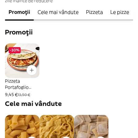
zile înainte de reducere
Promoții
Cele mai vândute
Pizzeta
Le pizze
Promoții
-30%
Pizzeta
Portafoglio
Pepperoni
9,45 €
13,50 €
Cele mai vândute