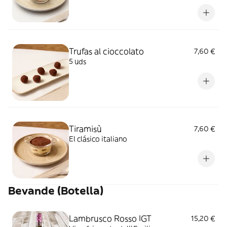
Trufas al cioccolato
7,60 €
5 uds
Tiramisù
7,60 €
El clásico italiano
Bevande (Botella)
Lambrusco Rosso IGT
15,20 €