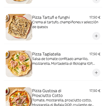
Pizza Tartufi e funghi
17,50 €
Crema al tartufo, champiñones y selección
de quesos
Pizza Tagliatella
17,50 €
Salsa de tomate confitado amarillo,
mozzarella, Mortadella di Bologna IGP,
stracciatella de burrata, pistacho molido,
rúcula y aceite de mandarina
Pizza Gustosa di
17,50 €
Prosciutto Cotto
Tomate, mozzarella, prosciutto cotto,
Mozzarella di Bufala DOP, crujiente de