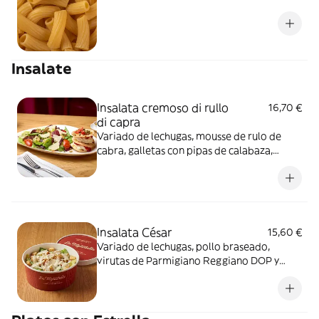
Insalate
Insalata cremoso di rullo
16,70 €
di capra
Variado de lechugas, mousse de rulo de
cabra, galletas con pipas de calabaza,
Parmigiano Reggiano DOP, pera
caramelizada, pipas de calabaza
caramelizadas, tomate confitado y dolce di
pomodoro
Insalata César
15,60 €
Variado de lechugas, pollo braseado,
virutas de Parmigiano Reggiano DOP y
dados de focaccia genovesa. Servido con
nuestra salsa César