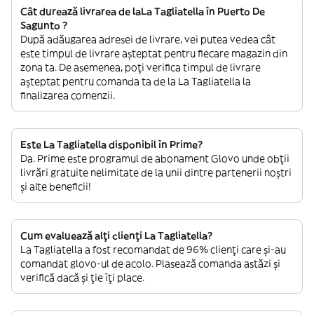
Cât durează livrarea de laLa Tagliatella în Puerto De
Sagunto ?
După adăugarea adresei de livrare, vei putea vedea cât
este timpul de livrare așteptat pentru fiecare magazin din
zona ta. De asemenea, poți verifica timpul de livrare
așteptat pentru comanda ta de la La Tagliatella la
finalizarea comenzii.
Este La Tagliatella disponibil în Prime?
Da. Prime este programul de abonament Glovo unde obții
livrări gratuite nelimitate de la unii dintre partenerii noștri
și alte beneficii!
Cum evaluează alți clienți La Tagliatella?
La Tagliatella a fost recomandat de 96% clienți care și-au
comandat glovo-ul de acolo. Plasează comanda astăzi și
verifică dacă și ție îți place.