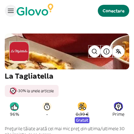
Conectare
La Tagliatella
-30% la unele articole
-
96%
0,99 €
Prime
Gratuit
Prețurile tăiate arată cel mai mic preț din ultima/ultimele 30