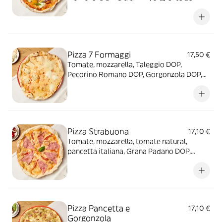
Grana Padano DOP, tomate cherry, aceite
de albahaca y rúcula
Pizza 7 Formaggi
17,50 €
Tomate, mozzarella, Taleggio DOP,
Pecorino Romano DOP, Gorgonzola DOP,
Mozzarella di Búfala DOP, Montasio DOP y
Parmigiano Reggiano DOP
Pizza Strabuona
17,10 €
Tomate, mozzarella, tomate natural,
pancetta italiana, Grana Padano DOP,
jamón york, cebolla y miel
Pizza Pancetta e
17,10 €
Gorgonzola