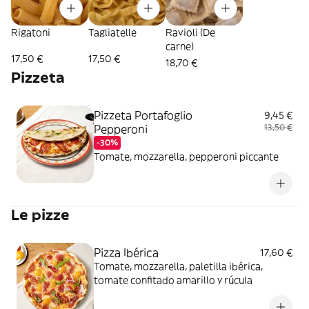
Rigatoni
Tagliatelle
Ravioli (De
carne)
17,50 €
17,50 €
18,70 €
Pizzeta
Pizzeta Portafoglio
9,45 €
Pepperoni
13,50 €
-30%
Tomate, mozzarella, pepperoni piccante
Le pizze
Pizza Ibérica
17,60 €
Tomate, mozzarella, paletilla ibérica,
tomate confitado amarillo y rúcula