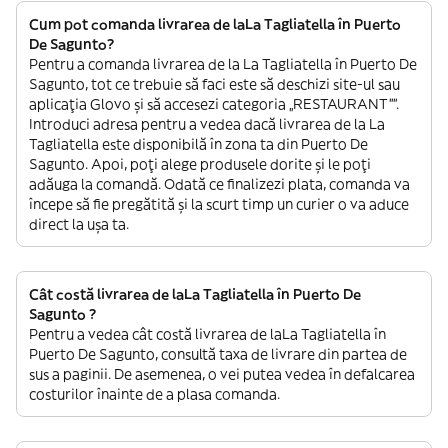
Cum pot comanda livrarea de laLa Tagliatella în Puerto
De Sagunto?
Pentru a comanda livrarea de la La Tagliatella în Puerto De
Sagunto, tot ce trebuie să faci este să deschizi site-ul sau
aplicația Glovo și să accesezi categoria „RESTAURANT””.
Introduci adresa pentru a vedea dacă livrarea de la La
Tagliatella este disponibilă în zona ta din Puerto De
Sagunto. Apoi, poți alege produsele dorite și le poți
adăuga la comandă. Odată ce finalizezi plata, comanda va
începe să fie pregătită și la scurt timp un curier o va aduce
direct la ușa ta.
Cât costă livrarea de laLa Tagliatella în Puerto De
Sagunto ?
Pentru a vedea cât costă livrarea de laLa Tagliatella în
Puerto De Sagunto, consultă taxa de livrare din partea de
sus a paginii. De asemenea, o vei putea vedea în defalcarea
costurilor înainte de a plasa comanda.