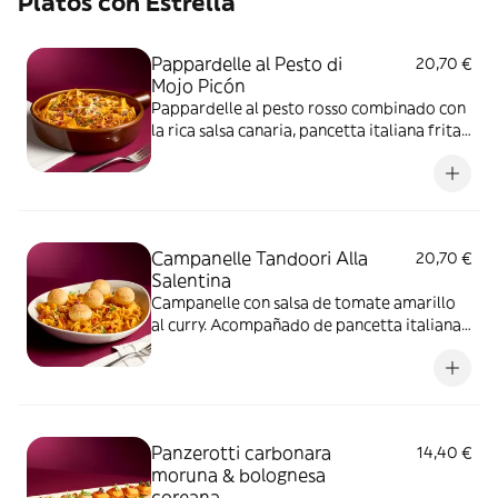
Platos con Estrella
Pappardelle al Pesto di
20,70 €
Mojo Picón
Pappardelle al pesto rosso combinado con
la rica salsa canaria, pancetta italiana frita
y queso Grana Padano DOP
Campanelle Tandoori Alla
20,70 €
Salentina
Campanelle con salsa de tomate amarillo
al curry. Acompañado de pancetta italiana,
almendritas y pani puris crujientes
Panzerotti carbonara
14,40 €
moruna & bolognesa
coreana