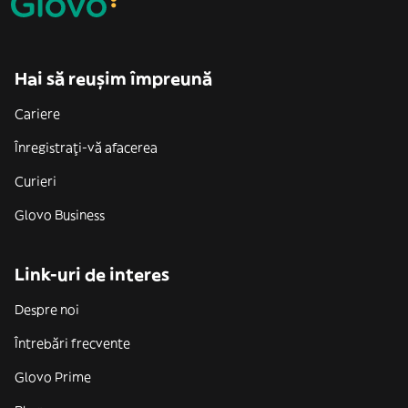
Hai să reușim împreună
Cariere
Înregistrați-vă afacerea
Curieri
Glovo Business
Link-uri de interes
Despre noi
Întrebări frecvente
Glovo Prime