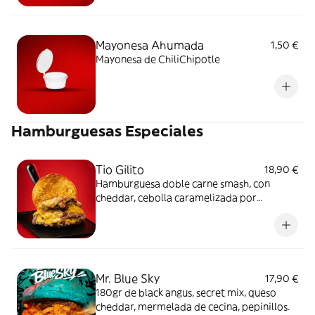
Mayonesa Ahumada
1,50 €
Mayonesa de ChiliChipotle
Hamburguesas Especiales
Tio Gilito
18,90 €
Hamburguesa doble carne smash, con
cheddar, cebolla caramelizada por
nosotros, salsa de trufa, medallón de Foie y
reducción dulce "Top secret"
Mr. Blue Sky
17,90 €
180gr de black angus, secret mix, queso
cheddar, mermelada de cecina, pepinillos.