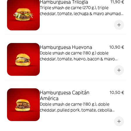
Hamburguesa Trilogía
11,90 €
Triple smash de carne (270 g.), triple
cheddar, tomate, lechuga & mayo ahumada
con toque picante suave
Hamburguesa Huevona
10,90 €
Doble smash de carne (180 g.) doble
cheddar, tomate, huevo, bacon & mayo
ahumada con toque picante suave
Hamburguesa Capitán
10,50 €
América
Doble smash de carne (180 g.), doble
cheddar, pulled pork, tomate, cebolla
natural y salsa bbq