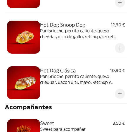
Hot Dog Snoop Dog
12,90 €
Pan brioche, perrito caliente, queso
cheddar, pico de gallo, ketchup, secret
mayo maru y crispy onion
Hot Dog Clásica
10,90 €
Pan brioche, perrito caliente, queso
cheddar, bacon bits, mayo, ketchup y
mostaza
Acompañantes
Sweet
3,50 €
Sweet para acompañar