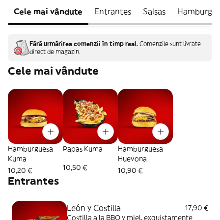
Cele mai vândute
Entrantes
Salsas
Hamburgues
Fără urmărirea comenzii în timp real.
Comenzile sunt livrate
direct de magazin.
Cele mai vândute
Hamburguesa
Papas Kuma
Hamburguesa
Kuma
Huevona
10,50 €
10,20 €
10,90 €
Entrantes
León y Costilla
17,90 €
Costilla a la BBQ y miel, exquistamente