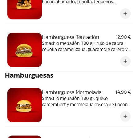
bacon ahumado, cebolla, tequeños,
arándanos y salsa kuma
Hamburguesa Tentación
12,90 €
Smash o medallón (180 g.), rulo de cabra,
cebolla caramelizada, guacamole casero y
salsa kuma
Hamburguesas
Hamburguesa Mermelada
14,90 €
Smash o medallón (180 g), queso
camembert y mermelada casera de bacon,
papas sweet con un toque picante suave