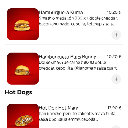
Hamburguesa Kuma
10,20 €
Smash o medallón (180 g.), doble cheddar,
bacon ahumado, cebolla, ketchup y salsa
kuma
Hamburguesa Bugs Bunny
10,20 €
Doble smash de carne (180 g.) doble
cheddar, cebollita Oklahoma y salsa cuarto
de libra
Hot Dogs
Hot Dog Hot Mery
13,90 €
Pan brioche, perrito caliente, mayo trufa,
salsa bbq, salsa emmy, cebolla
caramelizada y queso cabra ahumado