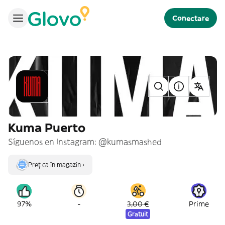
Conectare
Kuma Puerto
Síguenos en Instagram: @kumasmashed
Preț ca în magazin ›
-
97%
3,00 €
Prime
Gratuit