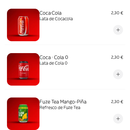
Coca·Cola
2,30 €
Lata de Cocacola
Coca · Cola 0
2,30 €
Lata de Cola 0
Fuze Tea Mango-Piña
2,30 €
Refresco de Fuze Tea