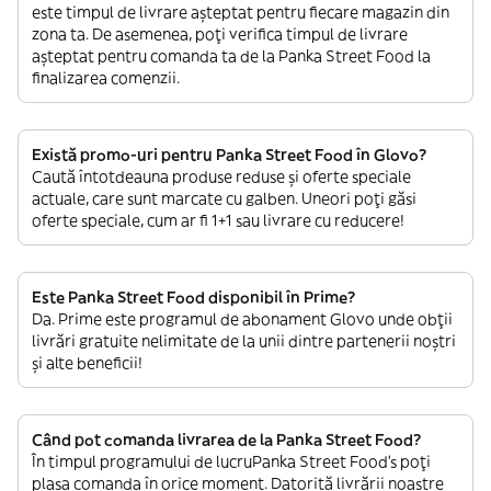
este timpul de livrare așteptat pentru fiecare magazin din
zona ta. De asemenea, poți verifica timpul de livrare
așteptat pentru comanda ta de la Panka Street Food la
finalizarea comenzii.
Există promo-uri pentru Panka Street Food în Glovo?
Caută întotdeauna produse reduse și oferte speciale
actuale, care sunt marcate cu galben. Uneori poți găsi
oferte speciale, cum ar fi 1+1 sau livrare cu reducere!
Este Panka Street Food disponibil în Prime?
Da. Prime este programul de abonament Glovo unde obții
livrări gratuite nelimitate de la unii dintre partenerii noștri
și alte beneficii!
Când pot comanda livrarea de la Panka Street Food?
În timpul programului de lucruPanka Street Food’s poți
plasa comanda în orice moment. Datorită livrării noastre