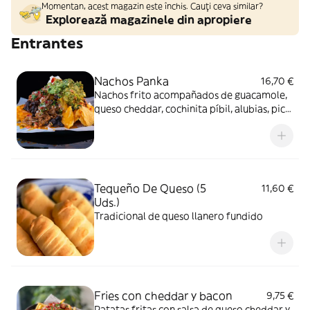
Momentan, acest magazin este închis. Cauți ceva similar?
Explorează magazinele din apropiere
Entrantes
Nachos Panka
16,70 €
Nachos frito acompañados de guacamole,
queso cheddar, cochinita píbil, alubias, pico
de gallo y crema agria. (Fried Nachos with
guacamole, cheddar cheese, pork, beans,
pico de gallo and sour cream).
Tequeño De Queso (5
11,60 €
Uds.)
Tradicional de queso llanero fundido
Fries con cheddar y bacon
9,75 €
Patatas fritas con salsa de queso cheddar y