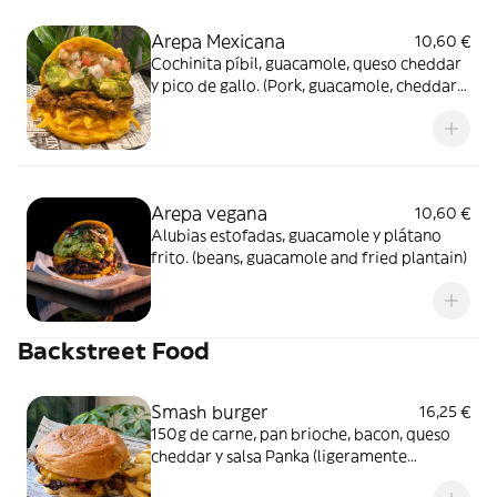
Arepa Mexicana
10,60 €
Cochinita píbil, guacamole, queso cheddar
y pico de gallo. (Pork, guacamole, cheddar
cheese and pico de gallo).
Arepa vegana
10,60 €
Alubias estofadas, guacamole y plátano
frito. (beans, guacamole and fried plantain)
Backstreet Food
Smash burger
16,25 €
150g de carne, pan brioche, bacon, queso
cheddar y salsa Panka (ligeramente
picante). Incluye patatas. 150g meat,