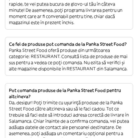
rapide, te vei putea bucura de glovo-ul tău în câteva
minute! De asemenea, poți programa livrarea pentru un
moment care ar fi convenabil pentru tine, chiar dacă
magazinul este în prezent închis.
Ce fel de produse pot comanda de la Panka Street Food?
Panka Street Food oferă produse din următoarea
categorie: RESTAURANT. Consultă lista de produse de mai
sus pentru a vedea ce poți comanda. Nu ezita să verifici și
alte magazine disponibile în RESTAURANT din Salamanca.
Pot comanda produse de la Panka Street Food pentru
altcineva?
Da, desigur! Poți trimite cu ușurință produse de la Panka
Street Food către altcineva sau să le faci cadou. Tot ce
trebuie să faci este să introduci adresa corectă de livrare în
Salamanca. Chiar înainte de a confirma comanda, vei putea
adăuga datele de contact ale persoanei destinatare. De
asemenea, poți adăuga un comentariu opțional pentru a