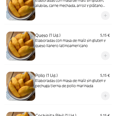
Elaboradas con masa de maíz sin gluten,
alubias, carne mechada, arroz y plátano
(clásico venezolano)
Queso (1 Ud.)
5,15 €
Elaboradas con masa de maíz sin gluten y
queso llanero latinoamericano
Pollo (1 Ud.)
5,15 €
Elaboradas con masa de maíz sin gluten y
pechuga tierna de pollo marinada
Cochinita Pibil (1 Ud.)
5,15 €