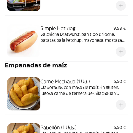
crujiente, mayonesa, mostaza y miel.
Incluye patatas (Bratwurst sausege, brioche
bread, avocado, pico de gallo, corn crispy
onion, mayonnaise, mustard & honey)
Potatoes in
Simple Hot dog
9,99 €
Salchicha Bratwurst, pan tipo brioche,
patatas paja ketchup, mayonesa, mostaza.
(Bratwurst sausege, brioche bread,
potatoes, Ketchup, mayonnaise, mustard )
Empanadas de maíz
Carne Mechada (1 Ud.)
5,50 €
Elaboradas con masa de maíz sin gluten,
jugosa carne de ternera deshilachada y
guisada
Pabellón (1 Uds.)
5,50 €