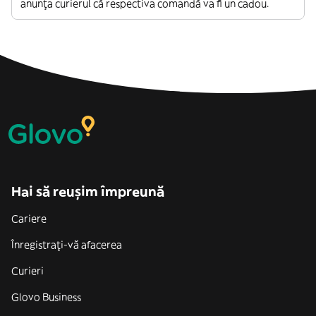
anunța curierul că respectiva comandă va fi un cadou.
Hai să reușim împreună
Cariere
Înregistrați-vă afacerea
Curieri
Glovo Business