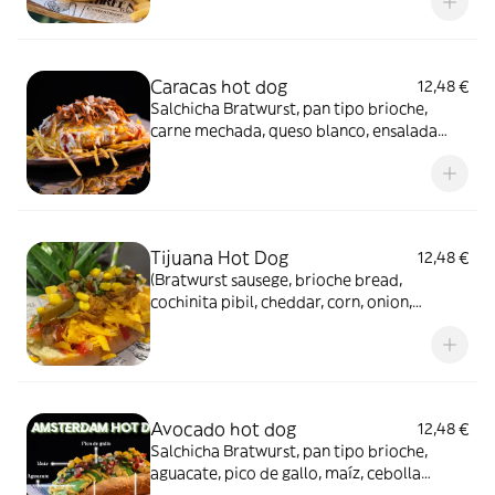
brioche bread, cheddar, bacon and Panka
souce (little spicy).
Caracas hot dog
12,48 €
Salchicha Bratwurst, pan tipo brioche,
carne mechada, queso blanco, ensalada
americana, patatas paja ketchup,
mayonesa, mostaza. Incluye patatas
Bratwurst sausege, brioche, shredded meat,
salad, potatoes straws, ketchup,
mayonnaise & mustard
Tijuana Hot Dog
12,48 €
(Bratwurst sausege, brioche bread,
cochinita pibil, cheddar, corn, onion,
Ketchup, mayonnaise, mustard & chipotle).
Potatoes includes.
Avocado hot dog
12,48 €
Salchicha Bratwurst, pan tipo brioche,
aguacate, pico de gallo, maíz, cebolla