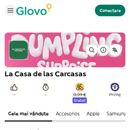
Conectare
La Casa de las Carcasas
-
--
0,99 €
Prime
Gratuit
Cele mai vândute
Accesorios
Apple
Samsung