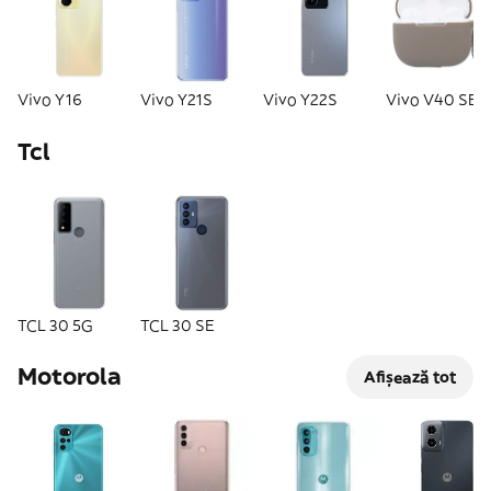
Vivo Y16
Vivo Y21S
Vivo Y22S
Vivo V40 SE 
Tcl
TCL 30 5G
TCL 30 SE
Motorola
Afișează tot