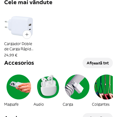
Cele mai vândute
Cargador Doble
de Carga Rápida
Tipo C y USB -
24,99 €
65W
Accesorios
Afișează tot
Magsafe
Audio
Carga
Colgantes