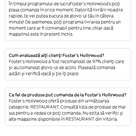
În timpul programului de lucruFoster's Hollywood’s poți
plasa comanda în orice moment. Datorită livrării noastre
rapide, te vei putea bucura de glovo-ul tău în câteva
minute! De asemenea, poți programa livrarea pentru un
moment care ar fi convenabil pentru tine, chiar dacă
magazinul este în prezent închis.
Cum evaluează alți clienți Foster's Hollywood?
Foster's Hollywood a fost recomandat de 97% clienți care
și-au comandat glovo-ul de acolo. Plasează comanda
astăzi și verifică dacă și ție îți place.
Ce fel de produse pot comanda de la Foster's Hollywood?
Foster's Hollywood oferă produse din următoarea
categorie: RESTAURANT. Consultă lista de produse de mai
sus pentru a vedea ce poți comanda. Nu ezita să verifici și
alte magazine disponibile în RESTAURANT din Vitoria.