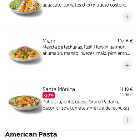
aguacate, tomates cherry, queso costeño,
maíz y semillas de sésamo negro con
vinagreta Gingersoy.
Miami
14,46 €
Mezcla de lechugas, fusilli lunghi, salmón
ahumado, mango, nueces, maíz, pimiento
rojo, rúcula y cebolla encurtida con aliño
cítrico y mostaza. Los productos de la
pesca crudos han sido previamente
congelados a Tª < de -20ºC, mínimo 24
horas.
Santa Mónica
11,18 €
15,96 €
-30%
Pollo crujiente, queso Grana Padano,
bacon crispy, tomate y mezcla de lechugas
con salsa miel mostaza.
American Pasta