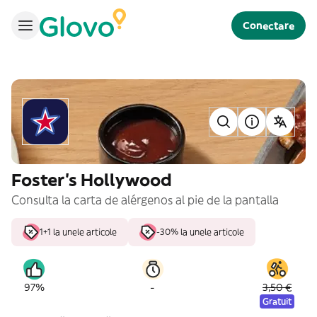
Conectare
Foster's Hollywood
Consulta la carta de alérgenos al pie de la pantalla
1+1 la unele articole
-30% la unele articole
-
97%
3,50 €
Gratuit