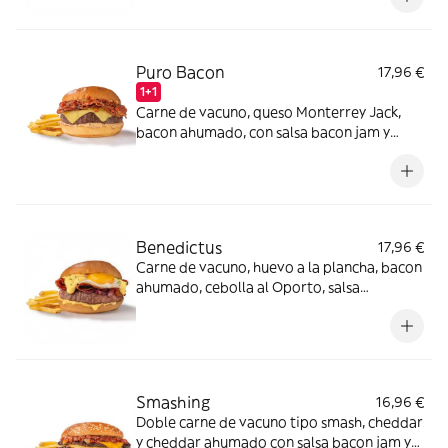
lomo de vacuno.
Puro Bacon
17,96 €
1+1
Carne de vacuno, queso Monterrey Jack,
bacon ahumado, con salsa bacon jam y
salsa mayo smoked bacon en pan estilo
brioche.
Benedictus
17,96 €
Carne de vacuno, huevo a la plancha, bacon
ahumado, cebolla al Oporto, salsa
holandesa.
Smashing
16,96 €
Doble carne de vacuno tipo smash, cheddar
y cheddar ahumado con salsa bacon jam y