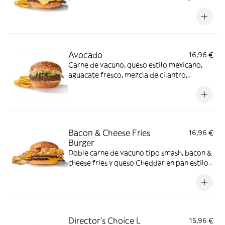
salsa especial FH en pan clásico.
Avocado
16,96 €
Carne de vacuno, queso estilo mexicano,
aguacate fresco, mezcla de cilantro,
cebolla y miel sobre salsa mayo-wey en pan
clásico.
Bacon & Cheese Fries
16,96 €
Burger
Doble carne de vacuno tipo smash, bacon &
cheese fries y queso Cheddar en pan estilo
brioche.
Director's Choice L
15,96 €