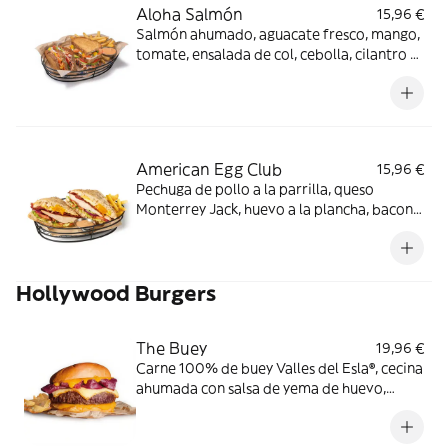
Aloha Salmón
15,96 €
Salmón ahumado, aguacate fresco, mango,
tomate, ensalada de col, cebolla, cilantro y
mayonesa en pan con semillas. Los
productos de la pesca crudos han sido
previamente congelados a Tª < de -20ºC,
mínimo 24 horas.
American Egg Club
15,96 €
Pechuga de pollo a la parrilla, queso
Monterrey Jack, huevo a la plancha, bacon
ahumado, lechuga, tomate y cebolla con
salsa mayo-wey en pan tostado con pipas
de girasol.
Hollywood Burgers
The Buey
19,96 €
Carne 100% de buey Valles del Esla®, cecina
ahumada con salsa de yema de huevo,
queso cheddar ahumado en pan estilo
brioche.