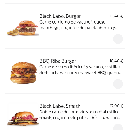
Black Label Burger
19,46 €
Carne con lomo de vacuno*, queso
manchego, crujiente de paleta ibérica y
salsa mayo-mostaza en pan estilo brioche.
*60% de lomo de vacuno.
BBQ Ribs Burger
18,46 €
Carne de cerdo ibérico* y vacuno, costillas
deshilachadas con salsa sweet BBQ, queso
cheddar y cheddar ahumado, bacon y salsa
especial FH en pan clásico. *60% cerdo
ibérico.
Black Label Smash
17,96 €
Doble carne de lomo de vacuno* al estilo
smash, crujiente de paleta ibérica, bacon
de Angus, queso cheddar y mayonesa de
huevo frito en pan estilo brioche. *60% de