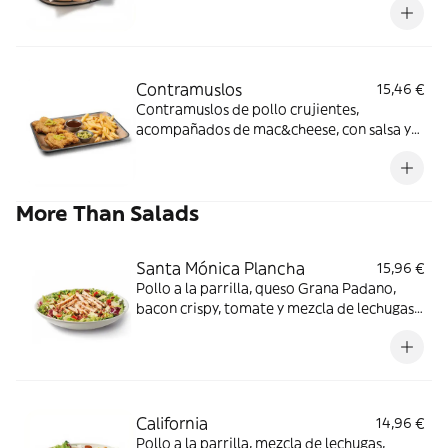
Contramuslos
15,46 €
Contramuslos de pollo crujientes,
acompañados de mac&cheese, con salsa y
guarnición a elegir: Butter / Nashville / BBQ
de cerveza Budweiser®.
More Than Salads
Santa Mónica Plancha
15,96 €
Pollo a la parrilla, queso Grana Padano,
bacon crispy, tomate y mezcla de lechugas
con salsa miel mostaza.
California
14,96 €
Pollo a la parrilla, mezcla de lechugas,