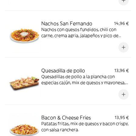
con bacon crispy y cebolla encurtida,
acompañado de salsa BBQ y guacamole.
Nachos San Fernando
14,96 €
Nachos con quesos fundidos, chili con
carne, crema agria, jalapeños y pico de
gallo.
Quesadilla de pollo
13,96 €
Quesadillas de pollo a la plancha con
especias cajún, mix de quesos y mayonesa,
coronadas con cebolla encurtida y cilantro.
Acompañada de salsa roja mexicana y lima.
Bacon & Cheese Fries
13,95 €
Patatas fritas, mix de quesos y bacon crispy,
con salsa ranchera.