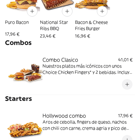
Puro Bacon
National Star
Bacon & Cheese
Ribs BBQ
Fries Burger
17,96 €
23,46 €
16,96 €
Combos
Combo Clasico
41,01 €
Nuestros platos más icónicos con unos
Choice Chicken Fingers* y 2 bebidas. Incluye
acompañamiento de patatas fritas.
Perfecto para cena y película en casa. ¡DE
NADA!
Starters
Hollywood combo
17,96 €
Aros de cebolla, fingers de queso, nachos
con chili con carne, crema agria y pico de
gallo, chicken fingers y quesadilla de queso