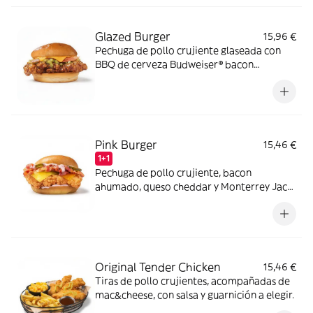
Glazed Burger
15,96 €
Pechuga de pollo crujiente glaseada con
BBQ de cerveza Budweiser® bacon
ahumado, queso cheddar y relish de
pepinillos en pan estilo brioche.
Pink Burger
15,46 €
1+1
Pechuga de pollo crujiente, bacon
ahumado, queso cheddar y Monterrey Jack
con salsa mayo-pink y pepinillos en pan
estilo brioche.
Original Tender Chicken
15,46 €
Tiras de pollo crujientes, acompañadas de
mac&cheese, con salsa y guarnición a elegir.