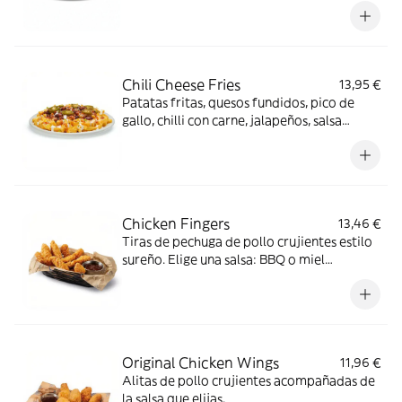
Chili Cheese Fries
13,95 €
Patatas fritas, quesos fundidos, pico de
gallo, chilli con carne, jalapeños, salsa
ranchera, salsa Smoked red pepper y
cilantro.
Chicken Fingers
13,46 €
Tiras de pechuga de pollo crujientes estilo
sureño. Elige una salsa: BBQ o miel
mostaza.
Original Chicken Wings
11,96 €
Alitas de pollo crujientes acompañadas de
la salsa que elijas.