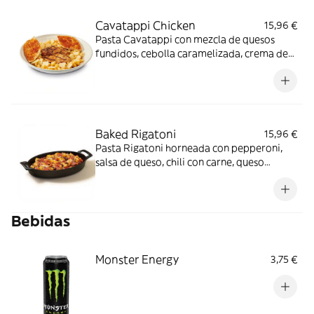
Cavatappi Chicken
15,96 €
Pasta Cavatappi con mezcla de quesos
fundidos, cebolla caramelizada, crema de
nata y salsa búfalo picante. Servida con
pechuga de pollo al estilo cajún o a la
parrilla y tostadas de pan.
Baked Rigatoni
15,96 €
Pasta Rigatoni horneada con pepperoni,
salsa de queso, chili con carne, queso
gouda, queso cheddar y cebollino.
Bebidas
Monster Energy
3,75 €