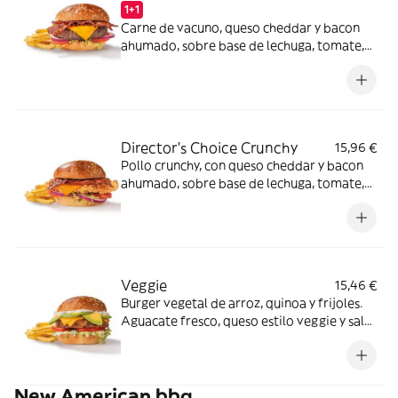
1+1
Carne de vacuno, queso cheddar y bacon
ahumado, sobre base de lechuga, tomate,
cebolla morada y salsa especial FH en pan
clásico.
Director's Choice Crunchy
15,96 €
Pollo crunchy, con queso cheddar y bacon
ahumado, sobre base de lechuga, tomate,
cebolla morada y salsa FH en pan clásico.
Veggie
15,46 €
Burger vegetal de arroz, quinoa y frijoles.
Aguacate fresco, queso estilo veggie y salsa
mayo garden sobre base de lechuga y
tomate en pan clásico.
New American bbq