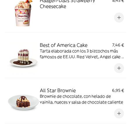
Häagen-Dazs Strawberry
8,45 €
Cheesecake
Best of America Cake
7,46 €
Tarta elaborada con los 3 bizcochos más
famosos de EE.UU. Red Velvet, Angel cake y
Devil’s cake, sobre una base de chocolate
negro. Bañada con chocolate blanco
crujiente y coronado con rocas de
chocolate rosa.
All Star Brownie
6,95 €
Brownie de chocolate, con helado de
vainila, nueces y salsa de chocolate caliente