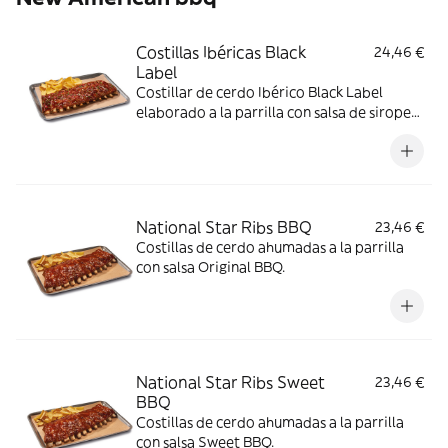
Costillas Ibéricas Black
24,46 €
Label
Costillar de cerdo Ibérico Black Label
elaborado a la parrilla con salsa de sirope
de arce y BBQ coronado con paleta ibérica
crujiente y cebollino.
National Star Ribs BBQ
23,46 €
Costillas de cerdo ahumadas a la parrilla
con salsa Original BBQ.
National Star Ribs Sweet
23,46 €
BBQ
Costillas de cerdo ahumadas a la parrilla
con salsa Sweet BBQ.