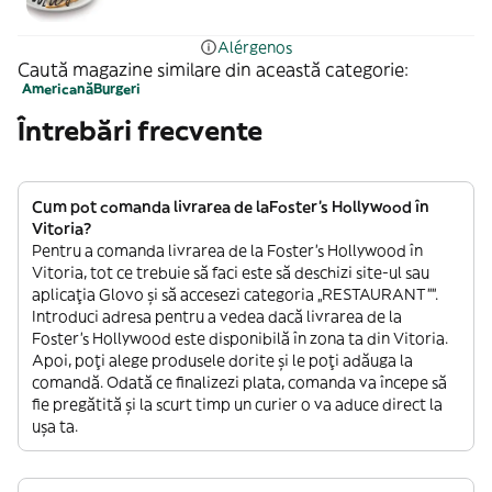
Alérgenos
Caută magazine similare din această categorie:
Americană
Burgeri
Întrebări frecvente
Cum pot comanda livrarea de laFoster's Hollywood în
Vitoria?
Pentru a comanda livrarea de la Foster's Hollywood în
Vitoria, tot ce trebuie să faci este să deschizi site-ul sau
aplicația Glovo și să accesezi categoria „RESTAURANT””.
Introduci adresa pentru a vedea dacă livrarea de la
Foster's Hollywood este disponibilă în zona ta din Vitoria.
Apoi, poți alege produsele dorite și le poți adăuga la
comandă. Odată ce finalizezi plata, comanda va începe să
fie pregătită și la scurt timp un curier o va aduce direct la
ușa ta.