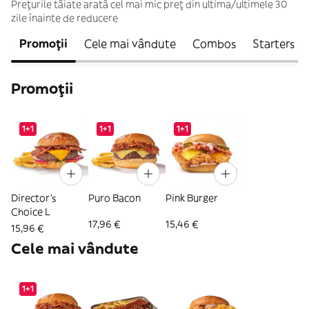
Prețurile tăiate arată cel mai mic preț din ultima/ultimele 30
zile înainte de reducere
Promoții
Cele mai vândute
Combos
Starters
Promoții
1+1
1+1
1+1
Director's
Puro Bacon
Pink Burger
Choice L
17,96 €
15,46 €
15,96 €
Cele mai vândute
1+1