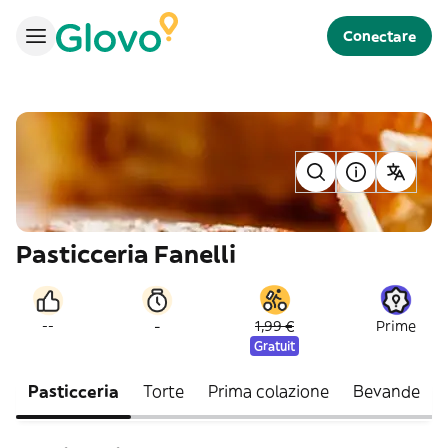
Conectare
Pasticceria Fanelli
-
--
1,99 €
Prime
Gratuit
Pasticceria
Torte
Prima colazione
Bevande