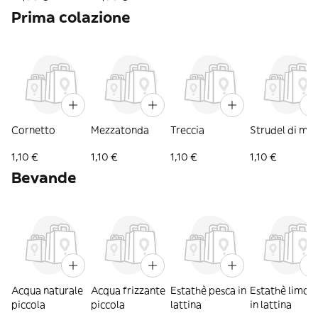
Prima colazione
Cornetto
Mezzatonda
Treccia
Strudel di mel
1,10 €
1,10 €
1,10 €
1,10 €
Bevande
Acqua naturale
Acqua frizzante
Estathè pesca in
Estathè limon
piccola
piccola
lattina
in lattina