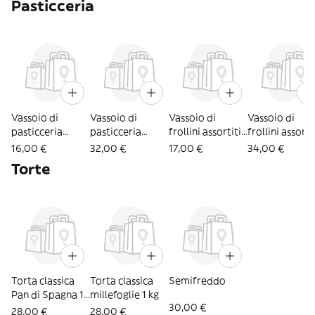
Pasticceria
Vassoio di
Vassoio di
Vassoio di
Vassoio di
pasticceria
pasticceria
frollini assortiti
frollini assortit
mignon 500 g
mignon 1 kg
500 g
kg
16,00 €
32,00 €
17,00 €
34,00 €
Torte
Torta classica
Torta classica
Semifreddo
Pan di Spagna 1
millefoglie 1 kg
30,00 €
kg
28,00 €
28,00 €