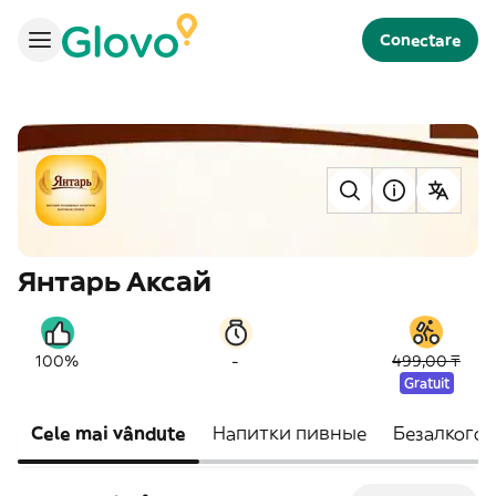
Conectare
Янтарь Аксай
-
100%
499,00 ₸
Gratuit
Cele mai vândute
Напитки пивные
Безалкого