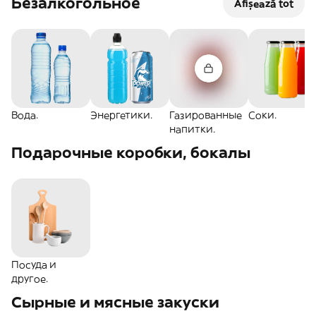
Безалкогольное
Afișează tot
Вода.
Энергетики.
Газированные
Соки.
напитки.
Подарочные коробки, бокалы
Посуда и
другое.
Сырные и мясные закуски