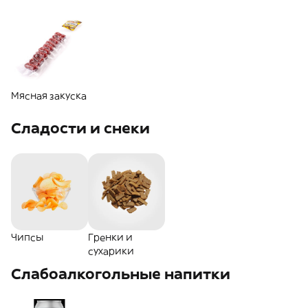
Мясная закуска
Сладости и снеки
Чипсы
Гренки и
сухарики
Слабоалкогольные напитки