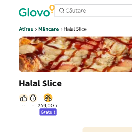
Atîrau
Mâncare
Halal Slice
Halal Slice
--
-
249,00 ₸
Gratuit