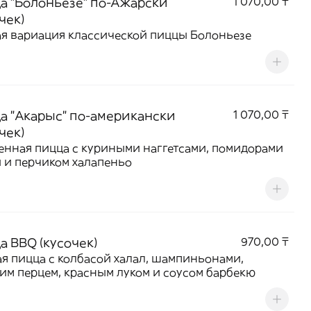
а "Болоньезе" по-Ажарски
1 070,00 ₸
чек)
я вариация классической пиццы Болоньезе
а "Акарыс" по-американски
1 070,00 ₸
чек)
нная пицца с куриными наггетсами, помидорами
 и перчиком халапеньо
а BBQ (кусочек)
970,00 ₸
я пицца с колбасой халал, шампиньонами,
им перцем, красным луком и соусом барбекю