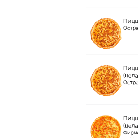
Пицц
Остра
Пицц
(цела
Остра
Пицц
(цела
Фирме