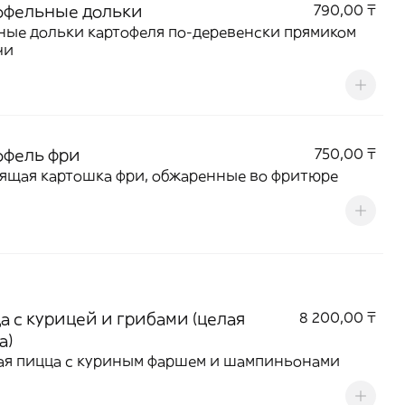
офельные дольки
790,00 ₸
ые дольки картофеля по-деревенски прямиком
чи
офель фри
750,00 ₸
ящая картошка фри, обжаренные во фритюре
а с курицей и грибами (целая
8 200,00 ₸
а)
ая пицца с куриным фаршем и шампиньонами