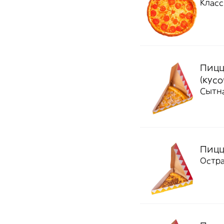
Класс
Пицц
(кусо
Сытн
Пицц
Остра