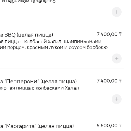
 и перчиком халапеньо
а BBQ (целая пицца)
7 400,00 ₸
я пицца с колбасой халал, шампиньонами,
им перцем, красным луком и соусом барбекю
а "Пепперони" (целая пицца)
7 400,00 ₸
ярная пицца с колбасками Халал
а "Маргарита" (целая пицца)
6 600,00 ₸