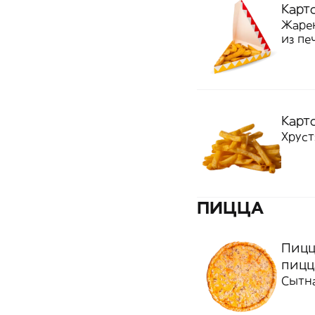
Карт
Жарен
из пе
Карт
Хруст
ПИЦЦА
Пицц
пицц
Сытн