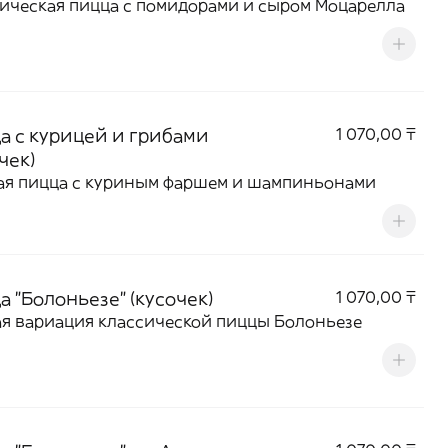
ическая пицца с помидорами и сыром Моцарелла
а с курицей и грибами
1 070,00 ₸
чек)
ая пицца с куриным фаршем и шампиньонами
а "Болоньезе" (кусочек)
1 070,00 ₸
я вариация классической пиццы Болоньезе