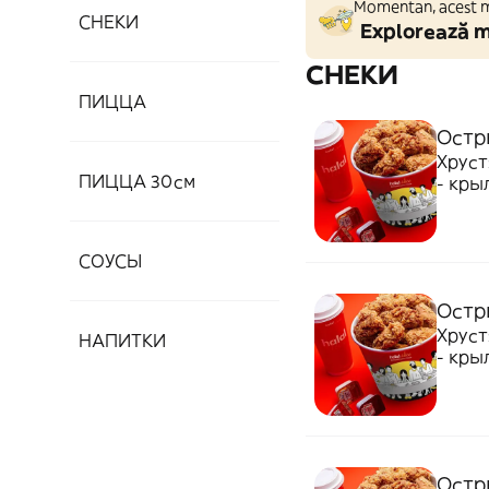
Momentan, acest ma
СНЕКИ
Explorează m
СНЕКИ
ПИЦЦА
Остр
Хруст
ПИЦЦА 30см
- крыл
СОУСЫ
Остр
Хруст
НАПИТКИ
- крыл
Остр