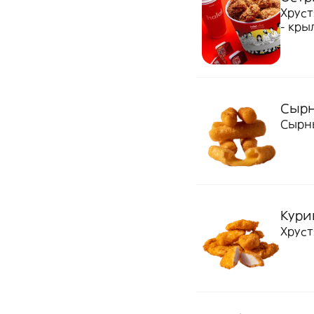
Хруст
- крыл
Сырн
Сырны
Кури
Хруст