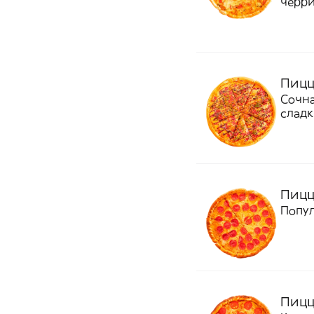
черри
Пицц
Сочна
сладк
Пицц
Попул
Пицц