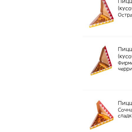
Пицц
(кусо
Остра
Пицц
(кусо
Фирме
черри
Пицц
Сочна
сладк