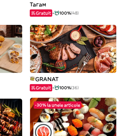
Тагам
Gratuit
100%
(48)
GRANAT
Gratuit
100%
(36)
-30% la unele articole