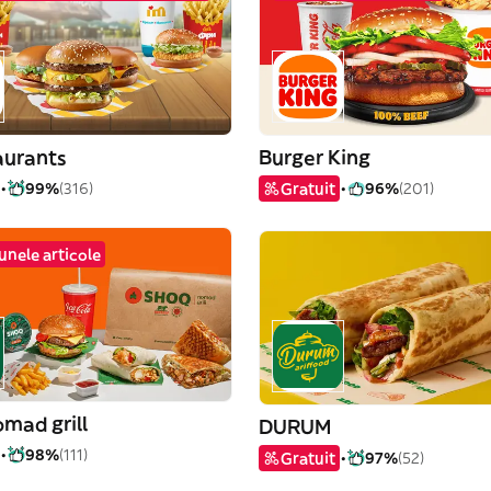
aurants
Burger King
99%
(316)
Gratuit
96%
(201)
unele articole
mad grill
DURUM
98%
(111)
Gratuit
97%
(52)