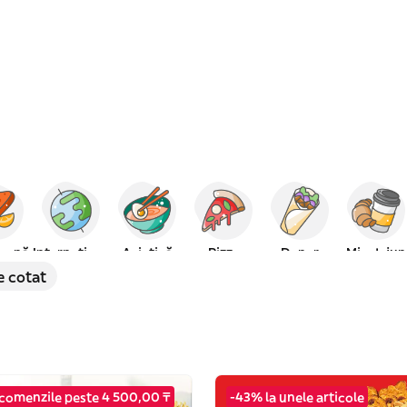
eană
Internațional
Asiatică
Pizza
Doner
Mic dejun
e cotat
 comenzile peste 4 500,00 ₸
-43% la unele articole