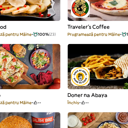
ood
Traveler's Coffee
ză pentru Mâine
100%
(23)
Programează pentru Mâine
o
Doner na Abaya
ză pentru Mâine
--
Închis
--