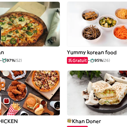
an
Yummy korean food
97%
(52)
Gratuit
95%
(26)
HICKEN
Khan Doner