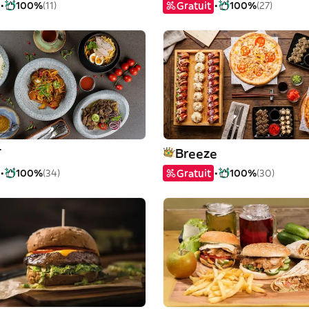
100%
(11)
Gratuit
100%
(27)
T
Breeze
100%
(34)
Gratuit
100%
(30)