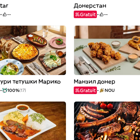
tar
Донерстан
--
Gratuit
--
ури тетушки Марико
Манзил донер
100%
(17)
Gratuit
NOU