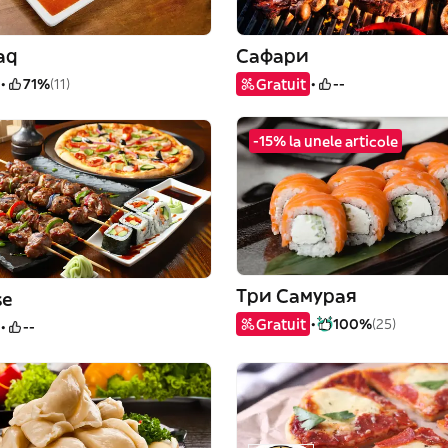
aq
Сафари
71%
(11)
Gratuit
--
-15% la unele articole
Три Самурая
se
Gratuit
100%
(25)
--