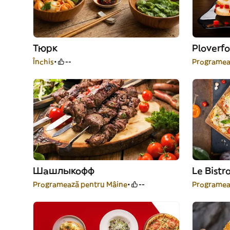
Тюрк
Ploverf
Închis
--
Programea
Шашлыкофф
Le Bistr
Programează pentru Mâine
--
Programea