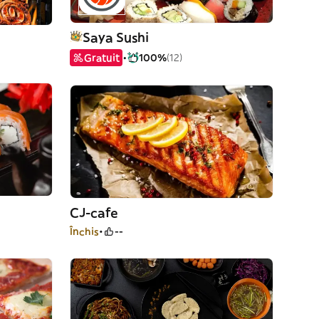
Saya Sushi
Gratuit
100%
(12)
CJ-cafe
Închis
--