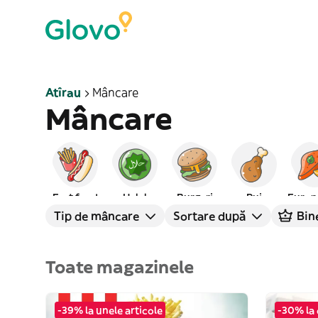
Atîrau
Mâncare
Mâncare
Fast food
Halal
Burgeri
Pui
Europ
Tip de mâncare
Sortare după
Bin
Toate magazinele
-39% la unele articole
-30% la