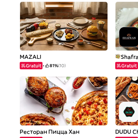
MAZALI
Shafr
Gratuit
81%
(10)
Gratuit
Ресторан Пицца Хан
DUDU C