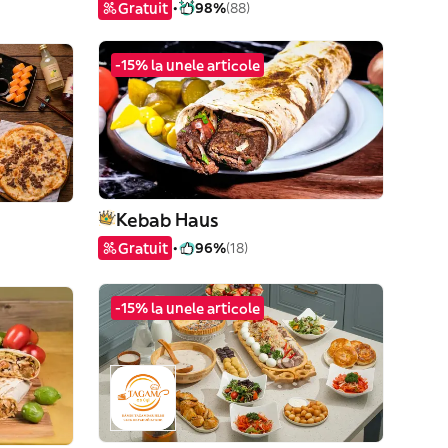
Gratuit
98%
(88)
-15% la unele articole
Kebab Haus
Gratuit
96%
(18)
-15% la unele articole