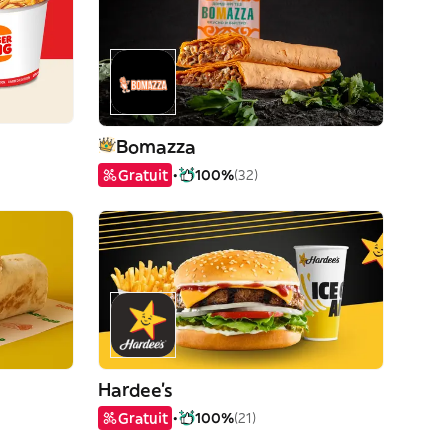
Bomazza
Gratuit
100%
(32)
Hardee's
Gratuit
100%
(21)