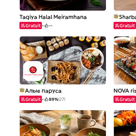
Taqiya Halal Meiramhana
Sharb
Gratuit
--
Gratuit
Алые паруса
NOVA ri
Gratuit
89%
(27)
Gratuit