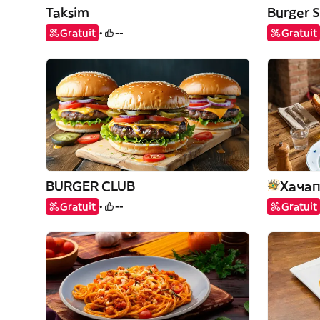
Taksim
Burger S
Gratuit
--
Gratuit
BURGER CLUB
Хачап
Gratuit
--
Gratuit