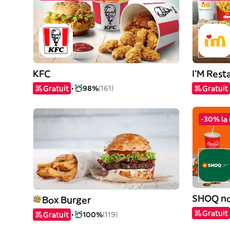
KFC
I'M Rest
Gratuit
98%
(161)
Gratuit
-30% la 
SHOQ no
Box Burger
Gratuit
Gratuit
100%
(119)