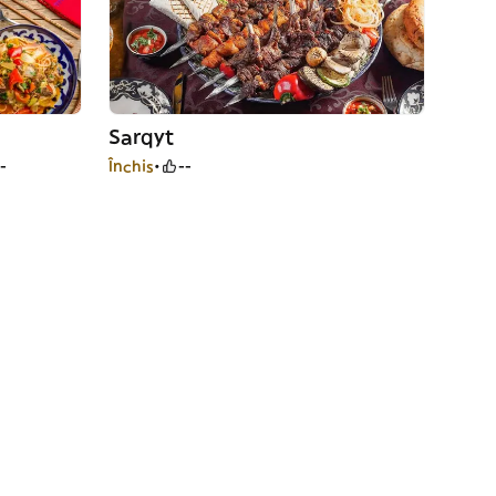
Sarqyt
-
Închis
--