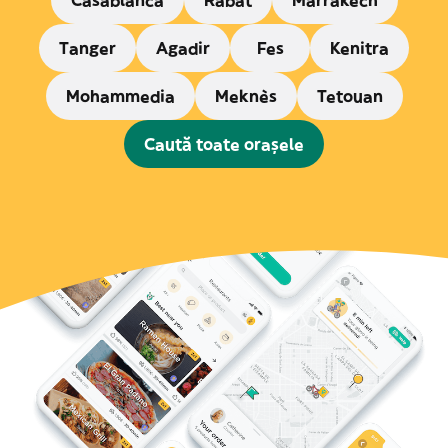
Casablanca
Rabat
Marrakech
Tanger
Agadir
Fes
Kenitra
Mohammedia
Meknès
Tetouan
Caută toate orașele