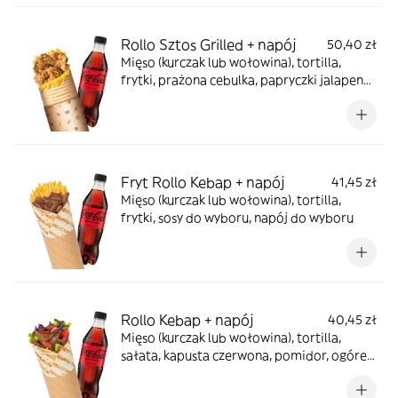
Rollo Sztos Grilled + napój
50,40 zł
Mięso (kurczak lub wołowina), tortilla,
frytki, prażona cebulka, papryczki jalapeno,
sos farmerski, zapiekane z serem, napój do
wyboru
Fryt Rollo Kebap + napój
41,45 zł
Mięso (kurczak lub wołowina), tortilla,
frytki, sosy do wyboru, napój do wyboru
Rollo Kebap + napój
40,45 zł
Mięso (kurczak lub wołowina), tortilla,
sałata, kapusta czerwona, pomidor, ogórek,
cebula, sosy do wyboru, napój do wyboru