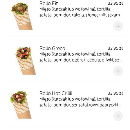
Rollo Fit
33,95 zł
Mięso (kurczak lub wołowina), tortilla,
sałata, pomidor, rukola, słonecznik, sezam,
sos jogurtowy, sos winegret, sos balsamico
Rollo Greco
33,95 zł
Mięso (kurczak lub wołowina), tortilla,
sałata, pomidor, ogórek, cebula, oliwki, ser
sałatkowy, sos tzatziki, przyprawa grecka
Rollo Hot Chilli
32,95 zł
Mięso (kurczak lub wołowina), tortilla,
sałata, pomidor, ser sałatkowy, papryczki
jalapeno, ostre przyprawy, sos sriracha, sos
ostry, sos łagodny