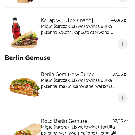
Kebap w bułce + napój
40,45 zł
Mięso (kurczak lub wołowina), bułka
pszenna, sałata, kapusta czerwona,
pomidor, ogórek, cebula, sosy do wyboru,
napój do wyboru
Berlin Gemuse
Berlin Gemuse w Bułce
37,95 zł
Mięso (kurczak lub wołowina), bułka
pszenna, masło klarowane, warzywa
smażone (ziemniaki, marchewka, papryka,
cukinia), ser turecki, sałata, pomidor,
ogórek, rukola, sosy (czosnkowy, ostry,
łagodny, jogurtowy, tzatziki), sos z granatu,
mięta, sumak
Rollo Berlin Gemuse
37,95 zł
Mięso (kurczak lub wołowina), tortilla
pszenna, warzywa smażone (ziemniaki,