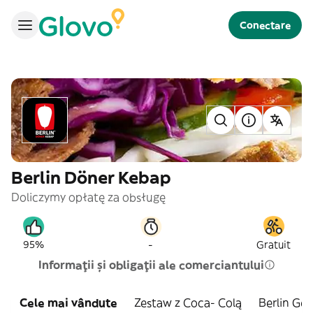
Conectare
Berlin Döner Kebap
Doliczymy opłatę za obsługę
-
95%
Gratuit
Informații și obligații ale comerciantului
Cele mai vândute
Zestaw z Coca- Colą
Berlin Ge