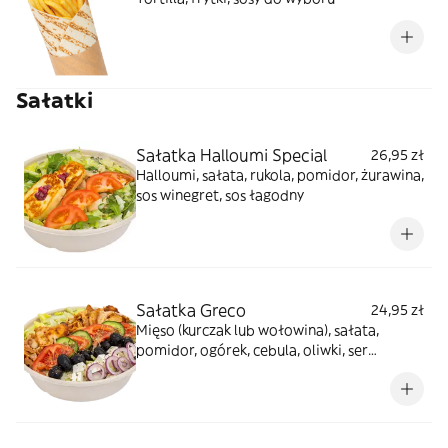
Sałatki
Sałatka Halloumi Special
26,95 zł
Halloumi, sałata, rukola, pomidor, żurawina,
sos winegret, sos łagodny
Sałatka Greco
24,95 zł
Mięso (kurczak lub wołowina), sałata,
pomidor, ogórek, cebula, oliwki, ser
sałatkowy, sos winegret, sos tzatziki,
posypka greco