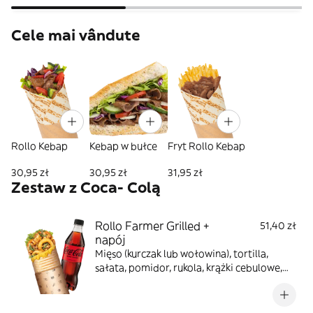
Cele mai vândute
Rollo Kebap
Kebap w bułce
Fryt Rollo Kebap
30,95 zł
30,95 zł
31,95 zł
Zestaw z Coca- Colą
Rollo Farmer Grilled +
51,40 zł
napój
Mięso (kurczak lub wołowina), tortilla,
sałata, pomidor, rukola, krążki cebulowe,
prażona cebula, sos farmerski, sos BBQ,
zapiekane z serem, napój do wyboru