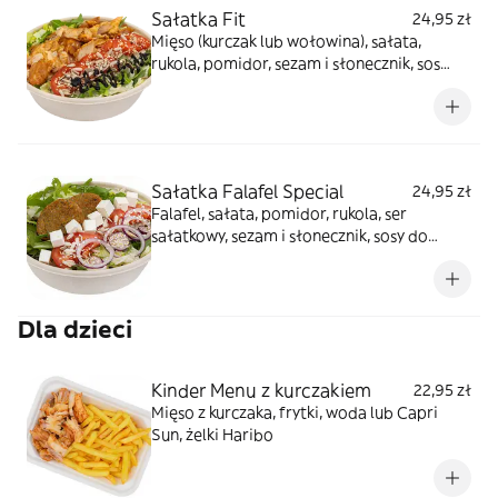
Sałatka Fit
24,95 zł
Mięso (kurczak lub wołowina), sałata,
rukola, pomidor, sezam i słonecznik, sos
winegret, sos balsamico, sos jogurtowy
Sałatka Falafel Special
24,95 zł
Falafel, sałata, pomidor, rukola, ser
sałatkowy, sezam i słonecznik, sosy do
wyboru
Dla dzieci
Kinder Menu z kurczakiem
22,95 zł
Mięso z kurczaka, frytki, woda lub Capri
Sun, żelki Haribo