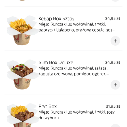
Kebap Box Sztos
34,95 zł
Mięso (kurczak lub wołowina), frytki,
papryczki jalapeno, prażona cebula, sos
farmerski
Slim Box Deluxe
34,95 zł
Mięso (kurczak lub wołowina), sałata,
kapusta czerwona, pomidor, ogórek,
cebula, oliwki, ser sałatkowy, jalapeno, sosy
do wyboru
Fryt Box
31,95 zł
Mięso (kurczak lub wołowina), frytki, sosy
do wyboru