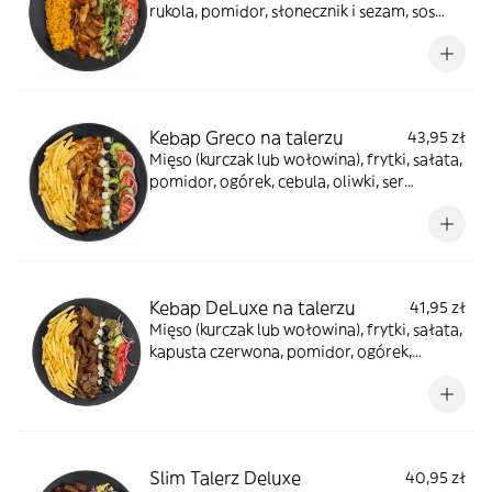
rukola, pomidor, słonecznik i sezam, sos
winegret, sos balsamico, sos jogurtowy
Kebap Greco na talerzu
43,95 zł
Mięso (kurczak lub wołowina), frytki, sałata,
pomidor, ogórek, cebula, oliwki, ser
sałatkowy, sos winegret, sos tzatziki,
przyprawa grecka
Kebap DeLuxe na talerzu
41,95 zł
Mięso (kurczak lub wołowina), frytki, sałata,
kapusta czerwona, pomidor, ogórek,
cebula, oliwki, jalapeno, ser sałatkowy, sos
winegret, sosy do wyboru
Slim Talerz Deluxe
40,95 zł