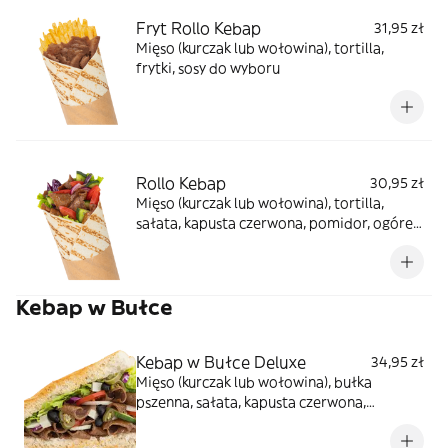
Fryt Rollo Kebap
31,95 zł
Mięso (kurczak lub wołowina), tortilla,
frytki, sosy do wyboru
Rollo Kebap
30,95 zł
Mięso (kurczak lub wołowina), tortilla,
sałata, kapusta czerwona, pomidor, ogórek,
cebula, sosy do wyboru
Kebap w Bułce
Kebap w Bułce Deluxe
34,95 zł
Mięso (kurczak lub wołowina), bułka
pszenna, sałata, kapusta czerwona,
pomidor, ogórek, cebula, oliwki, ser
sałatkowy, papryczki jalapeno, sosy do