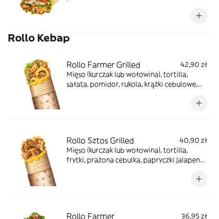
marchewka, papryka, cukinia), ser turecki,
sałata, pomidor, ogórek, rukola, sosy
(czosnkowy, ostry, łagodny, jogurtowy,
Rollo Kebap
tzatziki), sos z granatu, mięta, sumak
Rollo Farmer Grilled
42,90 zł
Mięso (kurczak lub wołowina), tortilla,
sałata, pomidor, rukola, krążki cebulowe,
prażona cebula, sos farmerski, sos BBQ,
zapiekane z serem
Rollo Sztos Grilled
40,90 zł
Mięso (kurczak lub wołowina), tortilla,
frytki, prażona cebulka, papryczki jalapeno,
sos farmerski, zapiekane z serem
Rollo Farmer
36,95 zł