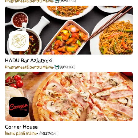
Programează pentru Mâine
95%
(336)
HADU Bar Azjatycki
Programează pentru Mâine
99%
(166)
Corner House
Închis până mâine
92%
(54)