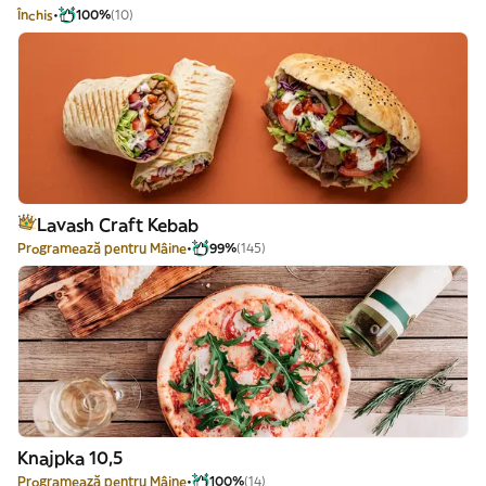
Închis
100%
(10)
Lavash Craft Kebab
Programează pentru Mâine
99%
(145)
Knajpka 10,5
Programează pentru Mâine
100%
(14)