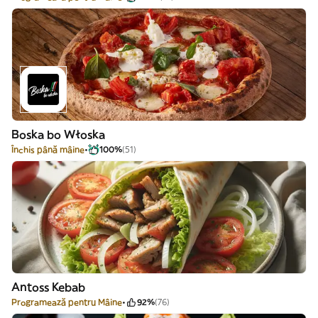
Boska bo Włoska
Închis până mâine
100%
(51)
Antoss Kebab
Programează pentru Mâine
92%
(76)