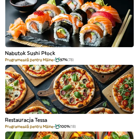
Nabutok Sushi Płock
Programează pentru Mâine
97%
(78)
Restauracja Tessa
Programează pentru Mâine
100%
(18)