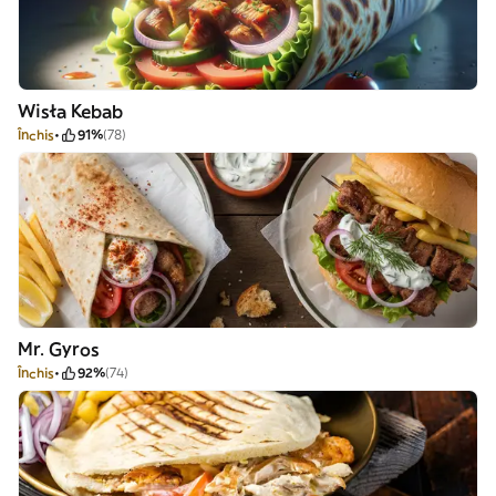
Wisła Kebab
Închis
91%
(78)
Mr. Gyros
Închis
92%
(74)