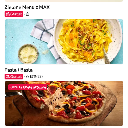
Zielone Menu z MAX
Gratuit
--
Pasta i Basta
Gratuit
87%
(23)
-30% la unele articole