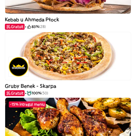
Kebab u Ahmeda Płock
Gratuit
83%
(28)
Gruby Benek - Skarpa
Gratuit
100%
(50)
-15% întregul meniu