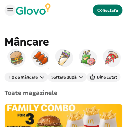
Conectare
Mâncare
Burgeri
Americană
Kebab
Gustări
Pizza
Tip de mâncare
Sortare după
Bine cotat
Toate magazinele