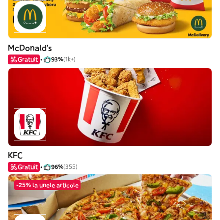
McDonald's
Gratuit
93%
(1k+)
KFC
Gratuit
96%
(355)
-25% la unele articole