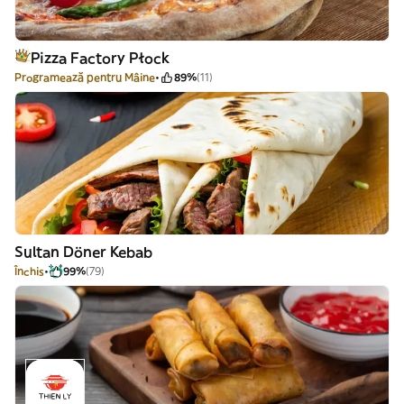
Pizza Factory Płock
Programează pentru Mâine
89%
(11)
Sultan Döner Kebab
Închis
99%
(79)