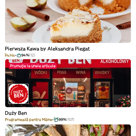
Pierwsza Kawa by Aleksandra Piegat
Închis
94%
(12)
Promoție la unele articole
Duży Ben
Programează pentru Mâine
99%
(107)