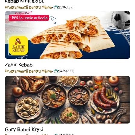
Kebab King egipt
Programează pentru Mâine
95%
(127)
-19% la unele articole
Zahir Kebab
Programează pentru Mâine
94%
(237)
Gary Babci Krysi