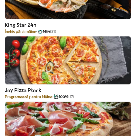
King Star 24h
Închis până mâine
96%
(31)
Joy Pizza Płock
Programează pentru Mâine
100%
(17)