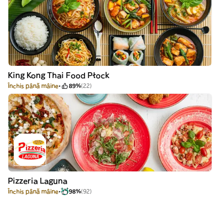
King Kong Thai Food Płock
Închis până mâine
89%
(22)
Pizzeria Laguna
Închis până mâine
98%
(92)