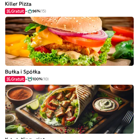
Killer Pizza
Gratuit
96%
(15)
Bułka i Spółka
Gratuit
100%
(10)