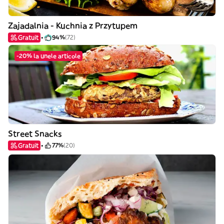
Zajadalnia - Kuchnia z Przytupem
Gratuit
94%
(72)
-20% la unele articole
Street Snacks
Gratuit
77%
(20)