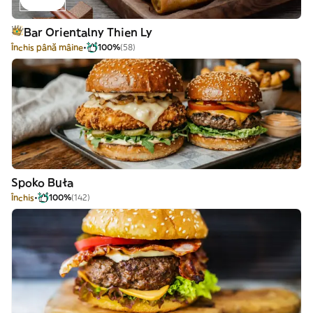
Bar Orientalny Thien Ly
Închis până mâine
100%
(58)
Spoko Buła
Închis
100%
(142)