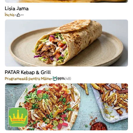
Lisia Jama
Închis
--
PATAR Kebap & Grill
Programează pentru Mâine
99%
(48)