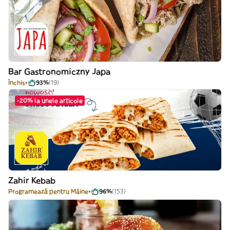
Bar Gastronomiczny Japa
Închis
93%
(19)
-20% la unele articole
Zahir Kebab
Programează pentru Mâine
96%
(153)