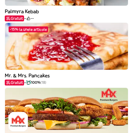
Palmyra Kebab
Gratuit
--
-15% la unele articole
Mr. & Mrs. Pancakes
Gratuit
100%
(18)