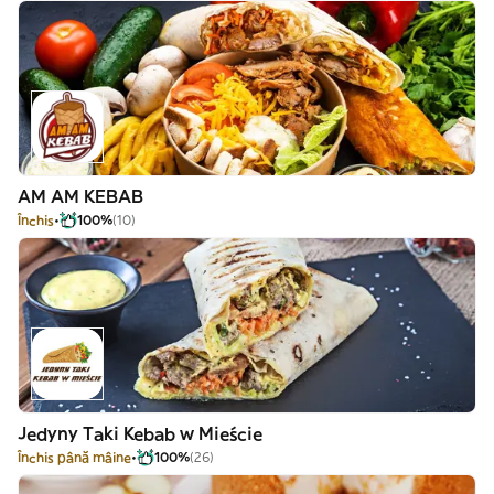
AM AM KEBAB
Închis
100%
(10)
Jedyny Taki Kebab w Mieście
Închis până mâine
100%
(26)