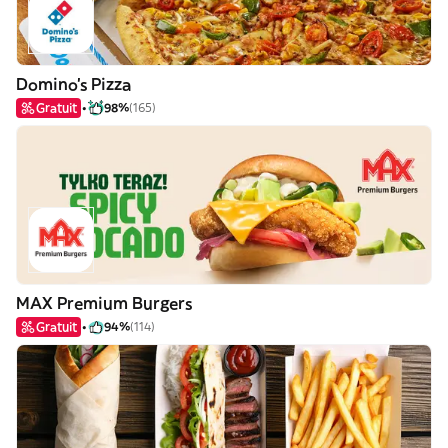
Domino's Pizza
Gratuit
98%
(165)
MAX Premium Burgers
Gratuit
94%
(114)