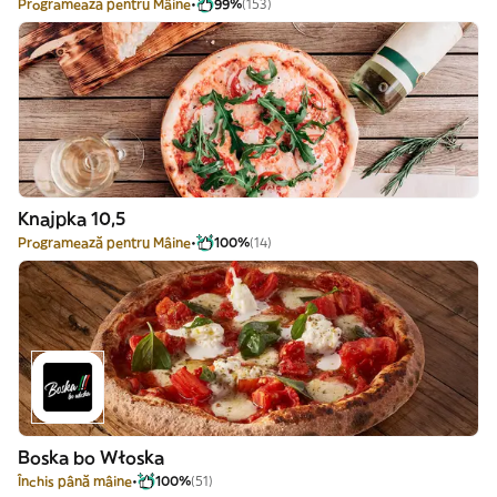
Programează pentru Mâine
99%
(153)
Knajpka 10,5
Programează pentru Mâine
100%
(14)
Boska bo Włoska
Închis până mâine
100%
(51)