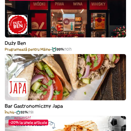
Duży Ben
Programează pentru Mâine
99%
(107)
Bar Gastronomiczny Japa
Închis
93%
(19)
-20% la unele articole