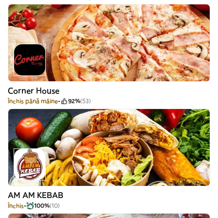
Corner House
Închis până mâine
92%
(53)
AM AM KEBAB
Închis
100%
(10)