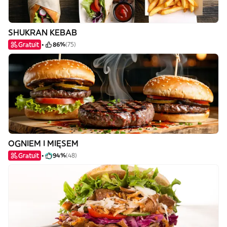
SHUKRAN KEBAB
Gratuit
86%
(75)
OGNIEM I MIĘSEM
Gratuit
94%
(48)