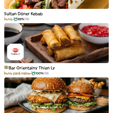
Sultan Döner Kebab
Închis
99%
(78)
Bar Orientalny Thien Ly
Închis până mâine
100%
(58)