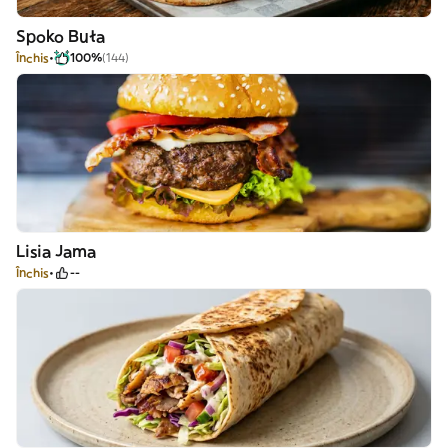
Spoko Buła
Închis
100%
(144)
Lisia Jama
Închis
--