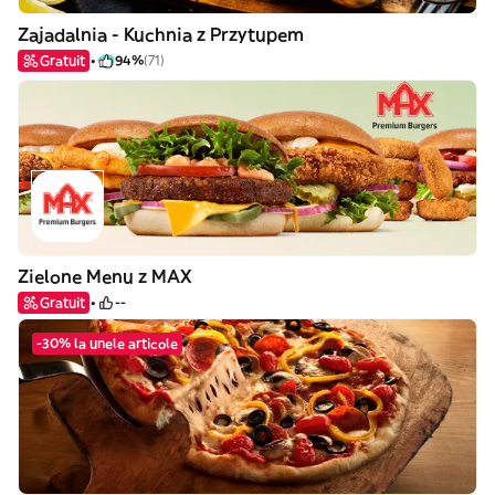
Zajadalnia - Kuchnia z Przytupem
Gratuit
94%
(71)
Zielone Menu z MAX
Gratuit
--
-30% la unele articole