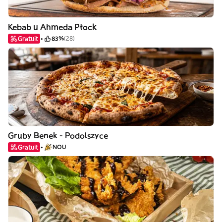
Kebab u Ahmeda Płock
Gratuit
83%
(28)
Gruby Benek - Podolszyce
Gratuit
NOU