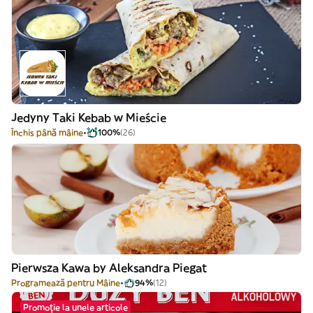
Jedyny Taki Kebab w Mieście
Închis până mâine
100%
(26)
Pierwsza Kawa by Aleksandra Piegat
Programează pentru Mâine
94%
(12)
Promoție la unele articole