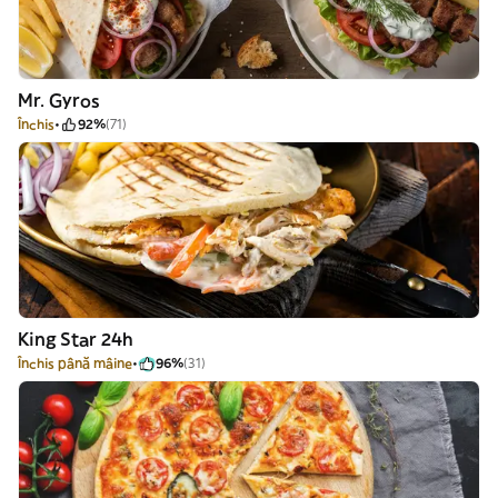
Mr. Gyros
Închis
92%
(71)
King Star 24h
Închis până mâine
96%
(31)