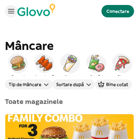
Conectare
Mâncare
Burgeri
Americană
Kebab
Gustări
Pizza
Tip de mâncare
Sortare după
Bine cotat
Toate magazinele