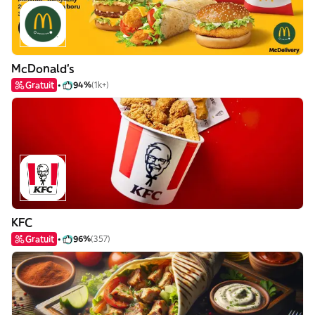
McDonald's
Gratuit
94%
(1k+)
KFC
Gratuit
96%
(357)