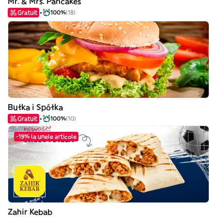
Mr. & Mrs. Pancakes
Gratuit
100%
(18)
Bułka i Spółka
Gratuit
100%
(10)
-19% la unele articole
Zahir Kebab