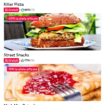
Killer Pizza
Gratuit
96%
(15)
-20% la unele articole
Street Snacks
Gratuit
77%
(19)
-15% la unele articole