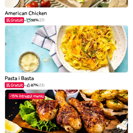
American Chicken
Gratuit
98%
(27)
Pasta i Basta
Gratuit
87%
(23)
-15% întregul meniu