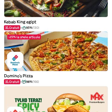
Kebab King egipt
Gratuit
95%
(130)
-25% la unele articole
Domino's Pizza
Gratuit
98%
(166)