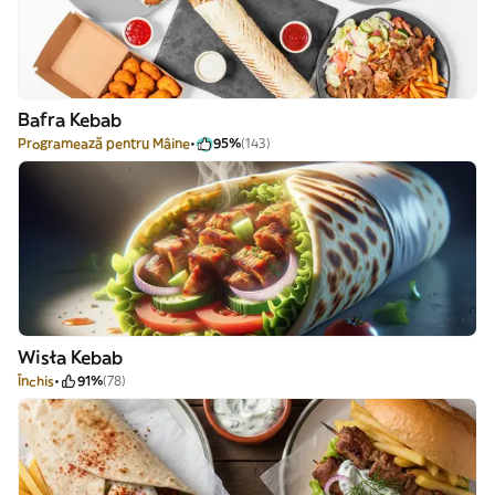
Bafra Kebab
Programează pentru Mâine
95%
(143)
Wisła Kebab
Închis
91%
(78)