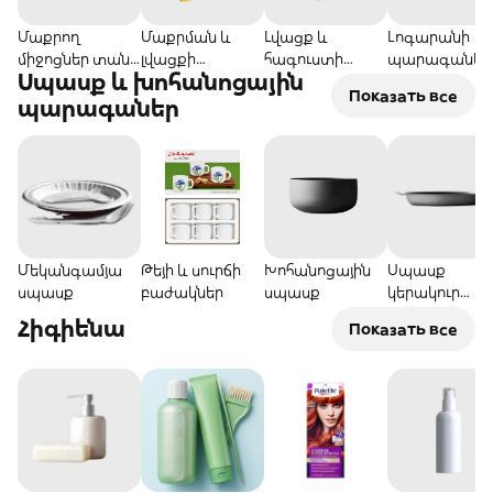
Մաքրող
Մաքրման և
Լվացք և
Լոգարանի
միջոցներ տան
լվացքի
հագուստի
պարագաներ
Սպասք և խոհանոցային
համար
միջոցներ
խնամք
աքսեսուարնե
Показать все
պարագաներ
Մեկանգամյա
Թեյի և սուրճի
Խոհանոցային
Սպասք
սպասք
բաժակներ
սպասք
կերակուր
պատրաստելո
Հիգիենա
Показать все
համար