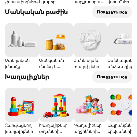
, խոսափողներ
և լարեր
սարքավորումն
վորումներ
և
եր
Մանկական բաժին
Показать все
ականջակալնե
ր
Մանկական
Մանկական
Մանկական
Մանկական
խնամք
սնունդ և
տակդիրներ
անձեռոցիկնե
ըմպելիք
Խաղալիքներ
Показать все
Զարգացնող
Խաղալիքներ
Խաղալիքներ
Ապրանքներ
խաղալիքներ
տղաների
աղջիկների
երեխաների