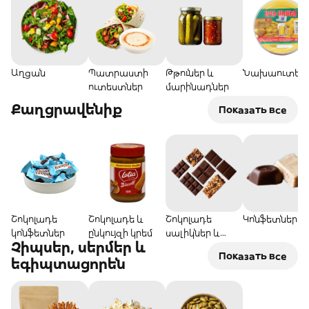
Աղցան
Պատրաստի
Թթուներ և
Նախաուտես
ուտեստներ
մարինադներ
Քաղցրավենիք
Показать все
Շոկոլադե
Շոկոլադե և
Շոկոլադե
Կոնֆետներ
կոնֆետներ
ընկույզի կրեմ
սալիկներ և
Չիպսեր, սերմեր և
բատոններ
Показать все
եգիպտացորեն