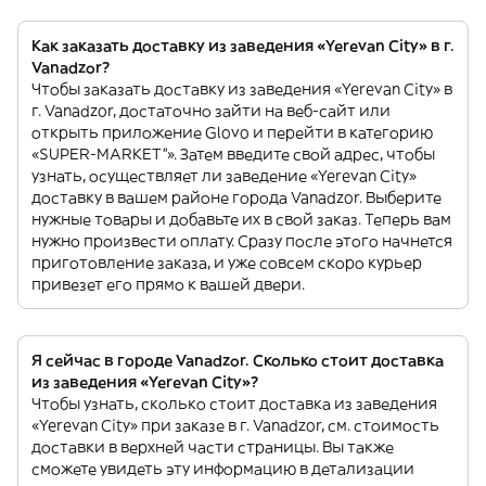
Как заказать доставку из заведения «Yerevan City» в г.
Vanadzor?
Чтобы заказать доставку из заведения «Yerevan City» в
г. Vanadzor, достаточно зайти на веб-сайт или
открыть приложение Glovo и перейти в категорию
«SUPER-MARKET”». Затем введите свой адрес, чтобы
узнать, осуществляет ли заведение «Yerevan City»
доставку в вашем районе города Vanadzor. Выберите
нужные товары и добавьте их в свой заказ. Теперь вам
нужно произвести оплату. Сразу после этого начнется
приготовление заказа, и уже совсем скоро курьер
привезет его прямо к вашей двери.
Я сейчас в городе Vanadzor. Сколько стоит доставка
из заведения «Yerevan City»?
Чтобы узнать, сколько стоит доставка из заведения
«Yerevan City» при заказе в г. Vanadzor, см. стоимость
доставки в верхней части страницы. Вы также
сможете увидеть эту информацию в детализации