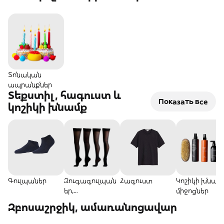
Տոնական
ապրանքներ
Տեքստիլ, հագուստ և
Показать все
կոշիկի խնամք
Գուլպաներ
Զուգագուլպան
Հագուստ
Կոշիկի խնամ
եր,
միջոցներ
կիսագուլպանե
Զբոսաշրջիկ, ամառանոցավար
ր