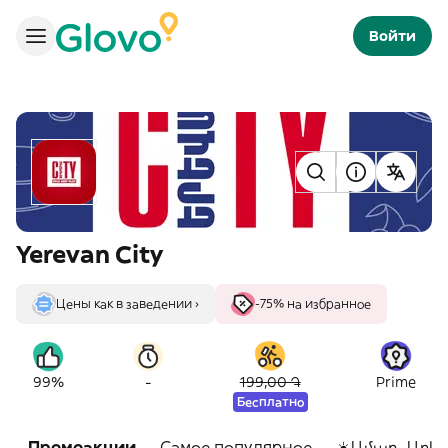
Войти
Yerevan City
Цены как в заведении ›
-75% на избранное
-
99%
199,00 ֏
Prime
Бесплатно
Промоакции
Самое популярное
☀️Ամառ, Արև