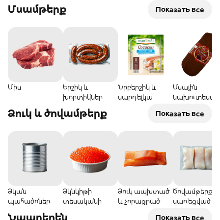
Մսամթերք
Показать все
Միս
Երշիկ և
Նրբերշիկ և
Մսային
խորտիկներ
սարդելկա
նախուտեստն
և դելիկատես
Ձուկ և ծովամթերք
Показать все
Ձկան
Ձկնկիթի
Ձուկ ապխտած
Ծովամթերք
պահածոներ
տեսականի
և չորացրած
սառեցված
Նպարեղեն
Показать все