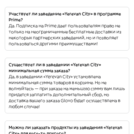
Участвует ли заведение «Yerevan City» в программе
Prime?
Да. Подписка на Prime дает пользователям право не
только на неограниченные бесплатные доставки из
некоторых партнерских заведений, но и позволяет
пользоваться другими преимуществами!
Существует ли в заведении «Yerevan City»
минимальная сумма заказа?
Да, в заведении «Yerevan City» установлена
минимальная сумма товаров в корзине. Но не
волнуйтесь — при заказе на меньшую сумму вам лишь
придется заплатить дополнительный сбор, но
доставка вашего заказа Glovo будет осуществлена в
любом случае!
Можно ли заказать продукты из заведения «Yerevan
City» для кого-то другого?