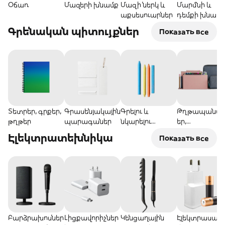
Օճառ
Մազերի խնամք
Մազի ներկ և
Մարմնի և
աքսեսուարներ
դեմքի խնամք
Գրենական պիտույքներ
Показать все
Տետրեր, գրքեր,
Գրասենյակային
Գրելու և
Թղթապանա
թղթեր
պարագաներ
նկարելու
եր,
ապրանքներ
գրչատուփեր
Էլեկտրատեխնիկա
Показать все
Բարձրախոսներ
Լիցքավորիչներ
Կենցաղային
Էլեկտրասար