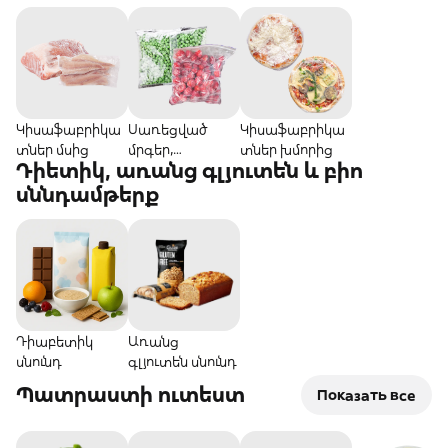
Կիսաֆաբրիկա
Սառեցված
Կիսաֆաբրիկա
տներ մսից
մրգեր,
տներ խմորից
Դիետիկ, առանց գլյուտեն և բիո
բանջարեղեն,
հատապտուղնե
սննդամթերք
ր
Դիաբետիկ
Առանց
սնունդ
գլյուտեն սնունդ
Պատրաստի ուտեստ
Показать все