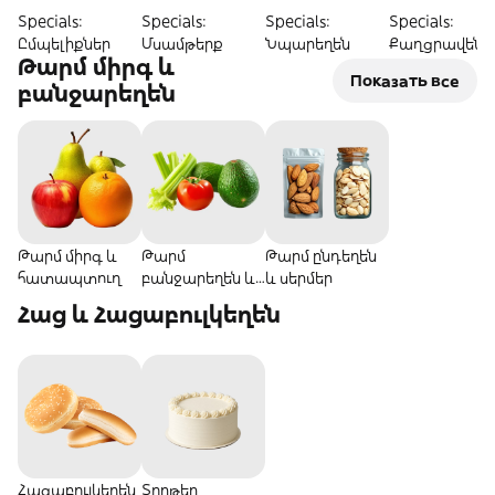
Specials:
Specials:
Specials:
Specials:
Ըմպելիքներ
Մսամթերք
Նպարեղեն
Քաղցրավենի
Թարմ միրգ և
Показать все
բանջարեղեն
Թարմ միրգ և
Թարմ
Թարմ ընդեղեն
հատապտուղ
բանջարեղեն և
և սերմեր
կանաչի
Հաց և Հացաբուլկեղեն
Հացաբուլկեղեն
Տորթեր