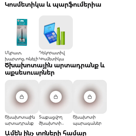
համար
համար
ստեղծագործ
Կոսմետիկա և պարֆումերիա
թյան համար
Մկրատ,
Դեկորատիվ
խարտոց, ունելի
Կոսմետիկա
Ծխախոտային արտադրանք և
աքսեսուարներ
Ծխախոտային
Տաքացվող
Ծխախոտի
արտադրանք
ծխախոտի
պարագաներ
համար
Ամեն ինչ տոների համար