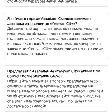
стоимости перед размещением заказа.
Я сейчас в городе Vanadzor. Сколько занимает
доставка из заведения «Yerevan City»?
Добавив свой адрес доставки, вы сможете увидеть
информацию об ожидаемом времени доставки
отдельно для каждого заведения, расположенного
неподалеку от вас. Эту же информацию конкретно о
заведении «Yerevan City» можно увидеть на странице
оплаты вашего заказа.
Предлагает ли заведение «Yerevan City» акции или
бонусы пользователям Glovo?
Обращайте внимание на товары, предлагаемые со
скидкой, а также на текущие спецпредложения,
выделенные в приложении желтым цветом. Если вам
улыбнется удача, вы сможете найти такие выгодные
специальные предложения, как 2 по цене 1 или
доставка со скидкой!