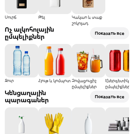
Սուրճ
Թեյ
Կակաո և տաք
շոկոլադ
Ոչ ալկոհոլային
Показать все
ըմպելիքներ
Ջուր
Հյութ և կոմպոտ
Զովացուցիչ
Էներգետիկ
ըմպելիքներ
ըմպելիքներ
Կենցաղային
Показать все
պարագաներ