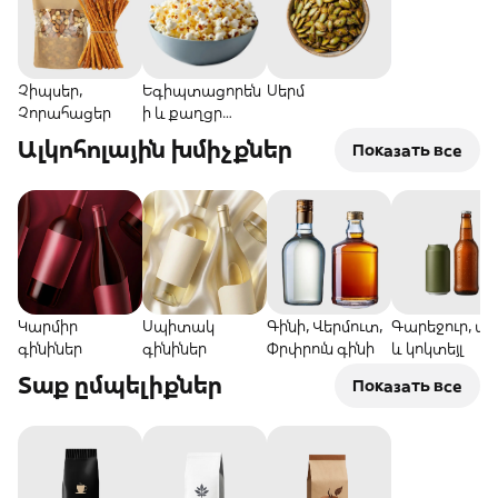
Չիպսեր,
Եգիպտացորեն
Սերմ
Չորահացեր
ի և քաղցր
ձողիկներ
Ալկոհոլային խմիչքներ
Показать все
Կարմիր
Սպիտակ
Գինի, Վերմուտ,
Գարեջուր, սի
գինիներ
գինիներ
Փրփրուն գինի
և կոկտեյլ
Տաք ըմպելիքներ
Показать все