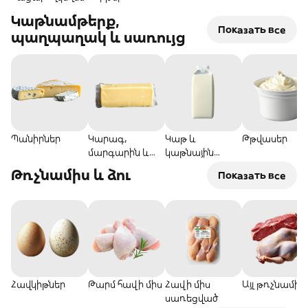
Կաթնամթերք,
Показать все
պաղպաղակ և սառույց
Պանիրներ
Կարագ,
Կաթ և
Թթվասեր
մարգարին և
կաթնային
սփրեդ
կոկտեյլներ
Թռչնամիս և ձու
Показать все
Հավկիթներ
Թարմ հավի միս
Հավի միս
Այլ թռչնամիս
սառեցված