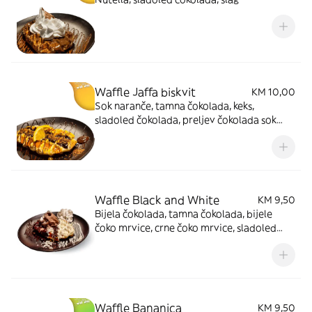
Waffle Jaffa biskvit
KM 10,00
Sok naranče, tamna čokolada, keks,
sladoled čokolada, preljev čokolada sok
naranče
Waffle Black and White
KM 9,50
Bijela čokolada, tamna čokolada, bijele
čoko mrvice, crne čoko mrvice, sladoled
čokolada vanilija, šlag
Waffle Bananica
KM 9,50