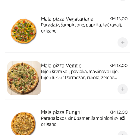
Mala pizza Vegetariana
KM 13,00
Paradajz, šampinjone, papriku, kačkavalj,
origano
Mala pizza Veggie
KM 13,00
Bijeli krem sos, pavlaka, maslinovo ulje,
bijeli luk, sir Parmezan, rukola, zelene
masline, crne masline, kapari, cherry
paradajz, peršun
Mala pizza Funghi
KM 12,00
Paradajz sos, sir Edamer, šampinjoni svježi,
origano