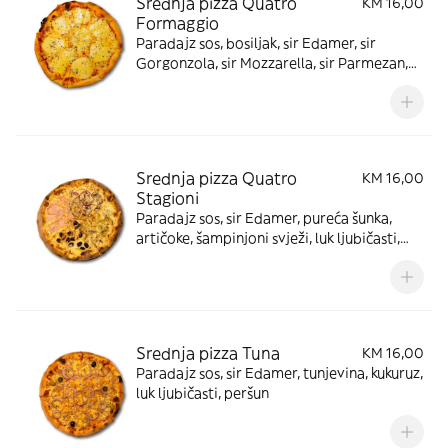
Srednja pizza Quatro
KM 16,00
Formaggio
Paradajz sos, bosiljak, sir Edamer, sir
Gorgonzola, sir Mozzarella, sir Parmezan,
crne masline
Srednja pizza Quatro
KM 16,00
Stagioni
Paradajz sos, sir Edamer, pureća šunka,
artičoke, šampinjoni svježi, luk ljubičasti,
crne masline, origano
Srednja pizza Tuna
KM 16,00
Paradajz sos, sir Edamer, tunjevina, kukuruz,
luk ljubičasti, peršun