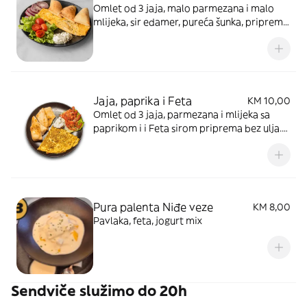
Omlet od 3 jaja, malo parmezana i malo
mlijeka, sir edamer, pureća šunka, priprema
bez ulja..Prilog: zelena salata, cherry
paradajz, bijeli umak, domace pecivo 3
komada
Jaja, paprika i Feta
KM 10,00
Omlet od 3 jaja, parmezana i mlijeka sa
paprikom i i Feta sirom priprema bez ulja.
Prilog zelena salata, paradajz svježi,
domaće pecivo 3 komada
Pura palenta Niđe veze
KM 8,00
Pavlaka, feta, jogurt mix
Sendviče služimo do 20h