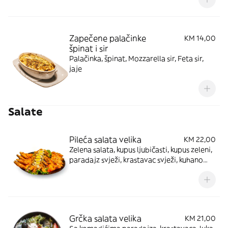
Zapečene palačinke
KM 14,00
špinat i sir
Palačinka, špinat, Mozzarella sir, Feta sir,
jaje
Salate
Pileća salata velika
KM 22,00
Zelena salata, kupus ljubičasti, kupus zeleni,
paradajz svježi, krastavac svježi, kuhano
jaje, grilovana piletina, tartar umak, peršun
Grčka salata velika
KM 21,00