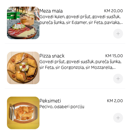
Meza mala
KM 20,00
Goveđi kulen, goveđi pršut, goveđi sudžuk,
pureća šunka, sir Edamer, sir Feta, pavlaka,
zelene masline, crne masline, feferoni blagi,
feferoni ljuti, cherry paradajz
Pizza snack
KM 15,00
Goveđi pršut, goveđi sudžuk, pureća šunka,
sir Feta, sir Gorgonzola, sir Mozzarella,
cherry paradajz, paradajz svježi, kiseli
krastavac, tartar umak, domaće pecivo
Peksimeti
KM 2,00
Pecivo, odaberi porciju