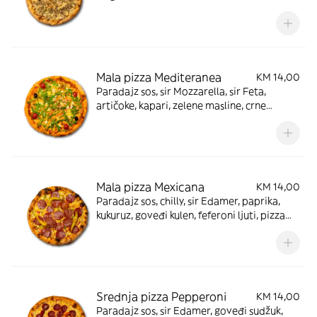
Mala pizza Mediteranea
KM 14,00
Paradajz sos, sir Mozzarella, sir Feta,
artičoke, kapari, zelene masline, crne
masline, rukola, peršun
Mala pizza Mexicana
KM 14,00
Paradajz sos, chilly, sir Edamer, paprika,
kukuruz, goveđi kulen, feferoni ljuti, pizza
začin
Srednja pizza Pepperoni
KM 14,00
Paradajz sos, sir Edamer, goveđi sudžuk,