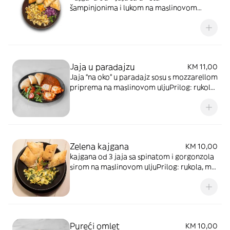
šampinjonima i lukom na maslinovom
ulju.Prilog: rukola, mix kupus, mrkva, peršun,
domaće pecivo 3 komada
Jaja u paradajzu
KM 11,00
Jaja “na oko” u paradajz sosu s mozzarellom
priprema na maslinovom uljuPrilog: rukola,
cherry paradajz, domaće pecivo 3 komada
Zelena kajgana
KM 10,00
kajgana od 3 jaja sa spinatom i gorgonzola
sirom na maslinovom uljuPrilog: rukola, mix
kupus, mrkva. domace pecivo 3 komada
Pureći omlet
KM 10,00