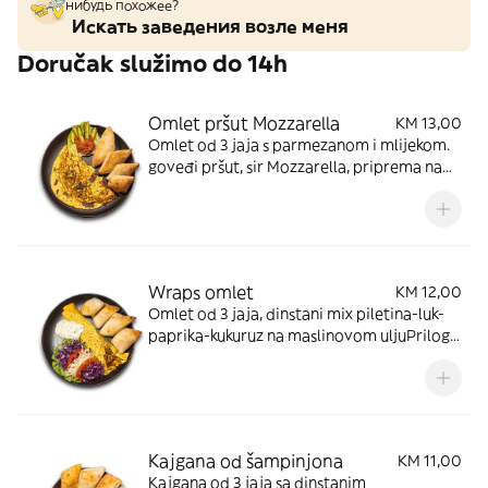
нибудь похожее?
Искать заведения возле меня
Doručak služimo do 14h
Omlet pršut Mozzarella
KM 13,00
Omlet od 3 jaja s parmezanom i mlijekom.
goveđi pršut, sir Mozzarella, priprema na
maslacu i maslonovom ulju.Prilog zelena
salata, ajvar, kiseli krastavac, peršun,
domaće pecivo 3 komada
Wraps omlet
KM 12,00
Omlet od 3 jaja, dinstani mix piletina-luk-
paprika-kukuruz na maslinovom uljuPrilog:
zelena salata, paradajz, mix kupus, bijeli
umak, domace pecivo 3 komada
Kajgana od šampinjona
KM 11,00
Kajgana od 3 jaja sa dinstanim