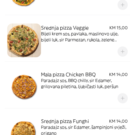
Srednja pizza Veggie
KM 15,00
Bijeli krem sos, pavlaka, maslinovo ulje,
bijeli luk, sir Parmezan, rukola, zelene
masline, crne masline, kapari, cherry
paradajz, peršun
Mala pizza Chicken BBQ
KM 14,00
Paradajz sos, BBQ chilly, sir Edamer,
grilovana piletina, ljubičasti luk, peršun
Srednja pizza Funghi
KM 14,00
Paradajz sos, sir Edamer, šampinjoni svježi,
origano