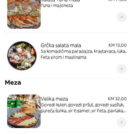
Tuna i majoneza
Grčka salata mala
KM 13,00
Sa komadićima paradajza, krastavaca, luka,
Feta sirom i maslinama
Meza
Velika meza
KM 32,00
Goveđi kulen, goveđi pršut, goveđi sudžuk,
pureća šunka, sir Edamer, sir Feta, pavlaka,
zelene masline, crne masline, feferoni blagi,
feferoni ljuti, cherry paradajz, peksimeti 20
kom