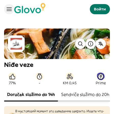
Войти
Niđe veze
-
77%
KM 0,45
Prime
Doručak služimo do 14h
Sendviče služimo do 20h
В настоящий момент это заведение закрыто. Ищете что-