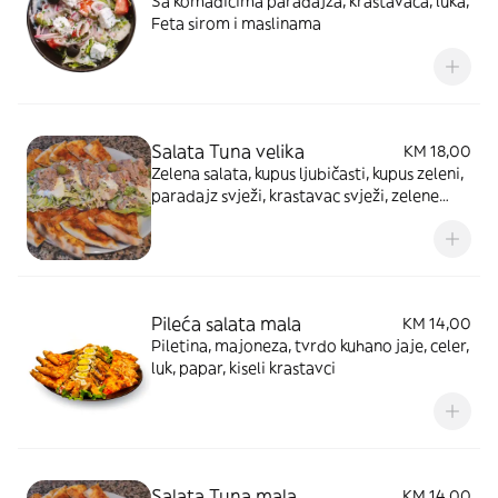
Sa komadićima paradajza, krastavaca, luka,
Feta sirom i maslinama
Salata Tuna velika
KM 18,00
Zelena salata, kupus ljubičasti, kupus zeleni,
paradajz svježi, krastavac svježi, zelene
masline, tunjevina, tartar umak, peršun
Pileća salata mala
KM 14,00
Piletina, majoneza, tvrdo kuhano jaje, celer,
luk, papar, kiseli krastavci
Salata Tuna mala
KM 14,00