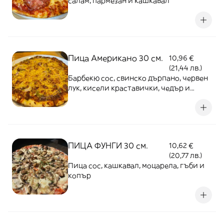
салам, пармезан и кашкавал
Пица Американо 30 см.
10,96 €
(21,44 лв.)
Барбекю сос, свинско дърпано, червен
лук, кисели краставички, чедър и
кашкавал
ПИЦА ФУНГИ 30 см.
10,62 €
(20,77 лв.)
Пица сос, кашкавал, моцарела, гъби и
копър