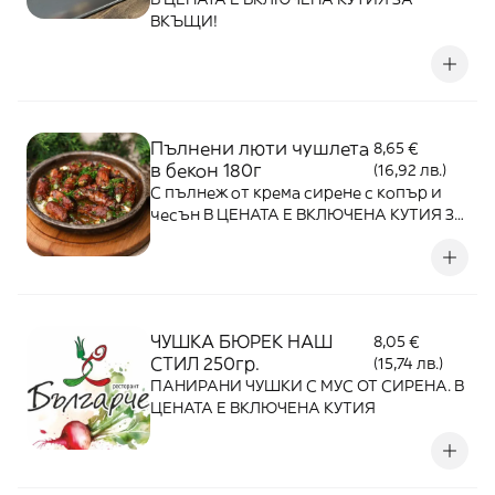
ВКЪЩИ!
Пълнени люти чушлета
8,65 €
в бекон 180г
(16,92 лв.)
С пълнеж от крема сирене с копър и
чесън В ЦЕНАТА Е ВКЛЮЧЕНА КУТИЯ ЗА
ВКЪЩИ!
ЧУШКА БЮРЕК НАШ
8,05 €
СТИЛ 250гр.
(15,74 лв.)
ПАНИРАНИ ЧУШКИ С МУС ОТ СИРЕНА. В
ЦЕНАТА Е ВКЛЮЧЕНА КУТИЯ