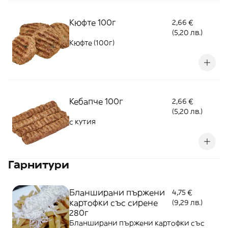
Кюфте 100г
2,66 €
(5,20 лв.)
Кюфте (100г)
Кебапче 100г
2,66 €
(5,20 лв.)
с кутия
Гарнитури
Бланширани пържени
4,75 €
картофки със сирене
(9,29 лв.)
280г
Бланширани пържени картофки със