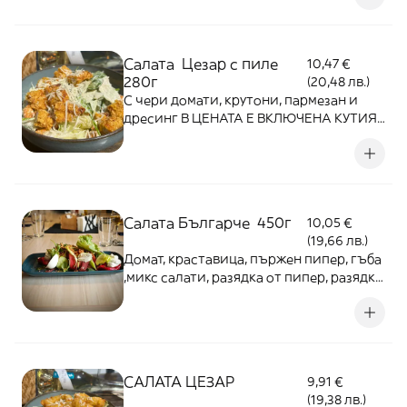
Салата Цезар с пиле
10,47 €
280г
(20,48 лв.)
С чери домати, крутони, пармезан и
дресинг В ЦЕНАТА Е ВКЛЮЧЕНА КУТИЯ
ЗА ВКЪЩИ!
Салата Българче 450г
10,05 €
(19,66 лв.)
Домат, краставица, пържен пипер, гъба
,микс салати, разядка от пипер, разядка
от тиквички и хрупкав лук В ЦЕНАТА Е
ВКЛЮЧЕНА КУТИЯ ЗА ВКЪЩИ!
САЛАТА ЦЕЗАР
9,91 €
(19,38 лв.)