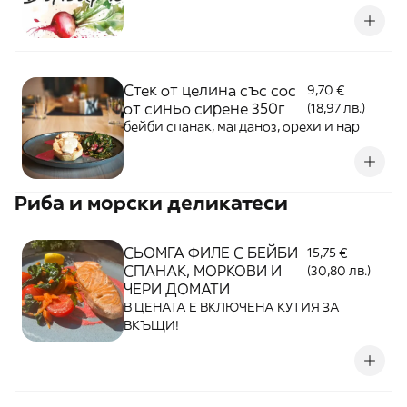
Стек от целина със сос
9,70 €
от синьо сирене 350г
(18,97 лв.)
бейби спанак, магданоз, орехи и нар
Риба и морски деликатеси
СЬОМГА ФИЛЕ С БЕЙБИ
15,75 €
СПАНАК, МОРКОВИ И
(30,80 лв.)
ЧЕРИ ДОМАТИ
В ЦЕНАТА Е ВКЛЮЧЕНА КУТИЯ ЗА
ВКЪЩИ!