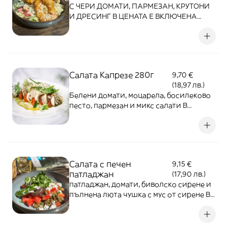
С ЧЕРИ ДОМАТИ, ПАРМЕЗАН, КРУТОНИ
И ДРЕСИНГ В ЦЕНАТА Е ВКЛЮЧЕНА
КУТИЯ ЗА ВКЪЩИ!
Салата Капрезе 280г
9,70 €
(18,97 лв.)
Белени домати, моцарела, босилеково
песто, пармезан и микс салати В
ЦЕНАТА Е ВКЛЮЧЕНА КУТИЯ ЗА
ВКЪЩИ!
Салата с печен
9,15 €
патладжан
(17,90 лв.)
патладжан, домати, биволско сирене и
пълнена люта чушка с мус от сирене В
ЦЕНАТА Е ВКЛЮЧЕНА КУТИЯ ЗА
ВКЪЩИ!