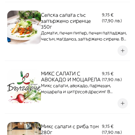
Селска салата със
9,15 €
запържено сиренце
(17,90 лв.)
350г
Домати, печен пипер, печен патладжан,
чесън, магданоз, запържено сирене. В
ЦЕНАТА Е ВКЛЮЧЕНА КУТИЯ ЗА
ВКЪЩИ!
МИКС САЛАТИ С
9,15 €
АВОКАДО И МОЦАРЕЛА
(17,90 лв.)
Микс салати, авокадо, пармезан,
моцарела и цитрусов дресинг В
ЦЕНАТА Е ВКЛЮЧЕНА КУТИЯ ЗА
ВКЪЩИ!
Микс салати с риба тон
9,15 €
280г
(17,90 лв.)