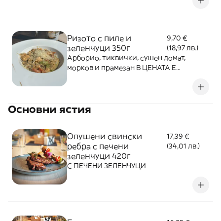
Ризото с пиле и
9,70 €
зеленчуци 350г
(18,97 лв.)
Арборио, тиквички, сушен домат,
морков и прамезан В ЦЕНАТА Е
ВКЛЮЧЕНА КУТИЯ ЗА ВКЪЩИ!
Основни ястия
Опушени свински
17,39 €
ребра с печени
(34,01 лв.)
зеленчуци 420г
С ПЕЧЕНИ ЗЕЛЕНЧУЦИ