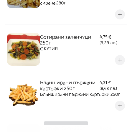
сирене 280г
Сотирани зеленчуци
4,75 €
250г
(9,29 лв.)
С КУТИЯ
Бланширани пържени
4,31 €
картофки 250г
(8,43 лв.)
Бланширани пържени картофки 250г
Картофи Соте 250г
4,20 €