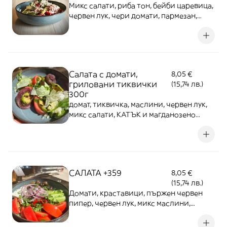
Микс салати, риба тон, бейби царевица,
червен лук, чери домати, пармезан,
дресинг и копър В ЦЕНАТА Е
ВКЛЮЧЕНА КУТИЯ ЗА ВКЪЩИ!
Салата с домати,
8,05 €
гриловани тиквички
(15,74 лв.)
300г
домат, тиквичка, маслини, червен лук,
микс салати, КАТЪК и магданозено
песто. В ЦЕНАТА Е ВКЛЮЧЕНА КУТИЯ ЗА
ВКЪЩИ!
САЛАТА +359
8,05 €
(15,74 лв.)
Домати, краставици, пържен червен
пипер, червен лук, микс маслини,
биволско сирене и магданозено песто.
В ЦЕНАТА Е ВКЛЮЧЕНА КУТИЯ ЗА