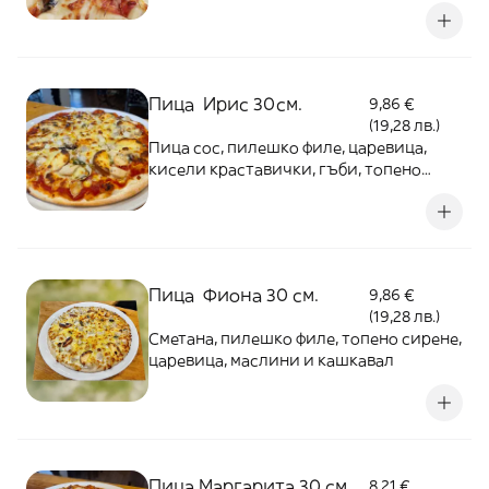
сос
Пица Ирис 30см.
9,86 €
(19,28 лв.)
Пица сос, пилешко филе, царевица,
кисели краставички, гъби, топено
сирене и кашкавал
Пица Фиона 30 см.
9,86 €
(19,28 лв.)
Сметана, пилешко филе, топено сирене,
царевица, маслини и кашкавал
Пица Маргарита 30 см.
8,21 €