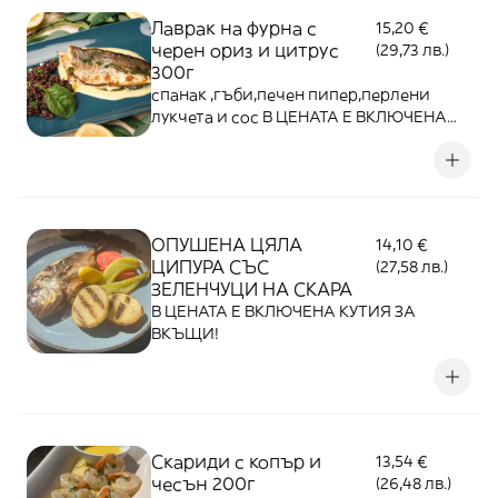
Лаврак на фурна с
15,20 €
черен ориз и цитрус
(29,73 лв.)
300г
спанак ,гъби,печен пипер,перлени
лукчета и сос В ЦЕНАТА Е ВКЛЮЧЕНА
КУТИЯ ЗА ВКЪЩИ!
ОПУШЕНА ЦЯЛА
14,10 €
ЦИПУРА СЪС
(27,58 лв.)
ЗЕЛЕНЧУЦИ НА СКАРА
В ЦЕНАТА Е ВКЛЮЧЕНА КУТИЯ ЗА
ВКЪЩИ!
Скариди с копър и
13,54 €
чесън 200г
(26,48 лв.)