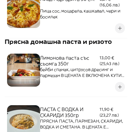
(16,06 лв.)
Пица сос, моцарела, кашкавал, чери и
босилек
Прясна домашна паста и ризото
Лимонова паста със
13,00 €
сьомга 350г
(25,43 лв.)
бейби спанак, цитрусов дресинг и
пармезан В ЦЕНАТА Е ВКЛЮЧЕНА КУТИЯ
ЗА ВКЪЩИ!
ПАСТА С ВОДКА И
11,90 €
СКАРИДИ 350гр
(23,27 лв.)
ПРЯСНА ПАСТА, ПАРМЕЗАН, СКАРИДИ,
ВОДКА И СМЕТАНА. В ЦЕНАТА Е