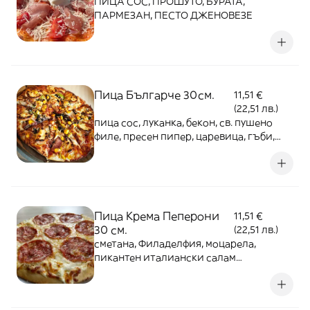
ПИЦА СОС, ПРОШУТО, БУРАТА,
ПАРМЕЗАН, ПЕСТО ДЖЕНОВЕЗЕ
Пица Българче 30см.
11,51 €
(22,51 лв.)
пица сос, луканка, бекон, св. пушено
филе, пресен пипер, царевица, гъби,
царевица, кашкавал и топено сирене
Пица Крема Пеперони
11,51 €
30 см.
(22,51 лв.)
сметана, Филаделфия, моцарела,
пикантен италиански салам
Вентричина и пармезан