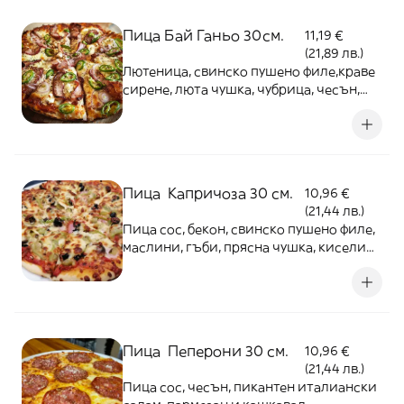
Пица Бай Ганьо 30см.
11,19 €
(21,89 лв.)
Лютеница, свинско пушено филе,краве
сирене, люта чушка, чубрица, чесън,
кашкавал, лук и пушена сланина
Пица Капричоза 30 см.
10,96 €
(21,44 лв.)
Пица сос, бекон, свинско пушено филе,
маслини, гъби, прясна чушка, кисели
краставички и кашкавал
Пица Пеперони 30 см.
10,96 €
(21,44 лв.)
Пица сос, чесън, пикантен италиански