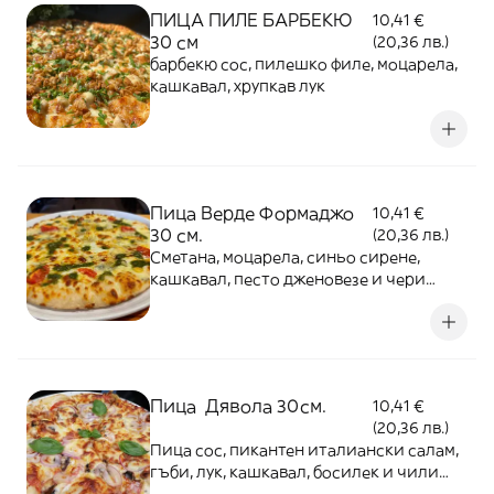
ПИЦА ПИЛЕ БАРБЕКЮ
10,41 €
30 см
(20,36 лв.)
барбекю сос, пилешко филе, моцарела,
кашкавал, хрупкав лук
Пица Верде Формаджо
10,41 €
30 см.
(20,36 лв.)
Сметана, моцарела, синьо сирене,
кашкавал, песто дженовезе и чери
домати
Пица Дявола 30см.
10,41 €
(20,36 лв.)
Пица сос, пикантен италиански салам,
гъби, лук, кашкавал, босилек и чили