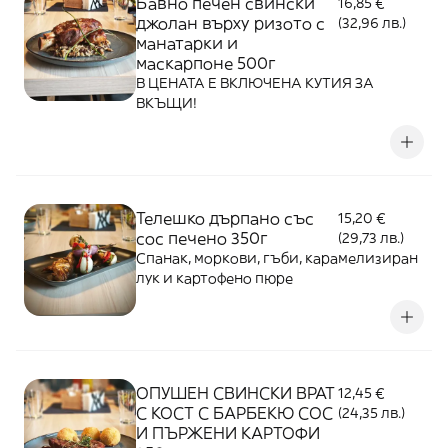
Бавно печен свински
16,85 €
джолан върху ризото с
(32,96 лв.)
манатарки и
маскарпоне 500г
В ЦЕНАТА Е ВКЛЮЧЕНА КУТИЯ ЗА
ВКЪЩИ!
Телешко дърпано със
15,20 €
сос печено 350г
(29,73 лв.)
Спанак, моркови, гъби, карамелизиран
лук и картофено пюре
ОПУШЕН СВИНСКИ ВРАТ
12,45 €
С КОСТ С БАРБЕКЮ СОС
(24,35 лв.)
И ПЪРЖЕНИ КАРТОФИ