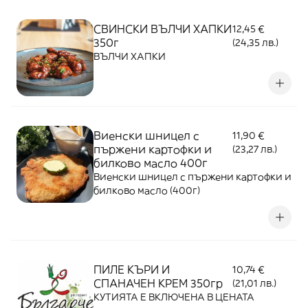
СВИНСКИ ВЪЛЧИ ХАПКИ
12,45 €
350г
(24,35 лв.)
ВЪЛЧИ ХАПКИ
Виенски шницел с
11,90 €
пържени картофки и
(23,27 лв.)
билково масло 400г
Виенски шницел с пържени картофки и
билково масло (400г)
ПИЛЕ КЪРИ И
10,74 €
СПАНАЧЕН КРЕМ 350гр
(21,01 лв.)
КУТИЯТА Е ВКЛЮЧЕНА В ЦЕНАТА