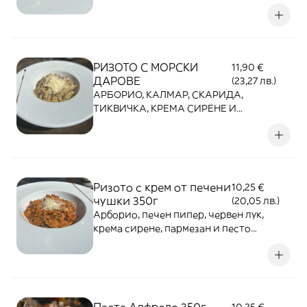
ВКЛЮЧЕНА КУТИЯ ЗА ВКЪЩИ! В
ЦЕНАТА Е ВКЛЮЧЕНА КУТИЯ ЗА
ВКЪЩИ!
РИЗОТО С МОРСКИ
11,90 €
ДАРОВЕ
(23,27 лв.)
АРБОРИО, КАЛМАР, СКАРИДА,
ТИКВИЧКА, КРЕМА СИРЕНЕ И
ПАРМЕЗАН. В ЦЕНАТА Е ВКЛЮЧЕНА
КУТИЯ ЗА ВКЪЩИ!
Ризото с крем от печени
10,25 €
чушки 350г
(20,05 лв.)
Арборио, печен пипер, червен лук,
крема сирене, пармезан и песто
Дженовезе. В ЦЕНАТА Е ВКЛЮЧЕНА
КУТИЯ ЗА ВКЪЩИ!