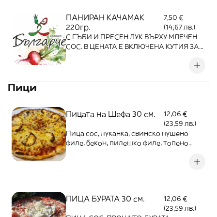
ПАНИРАН КАЧАМАК
7,50 €
220гр.
(14,67 лв.)
С ГЪБИ И ПРЕСЕН ЛУК ВЪРХУ МЛЕЧЕН
СОС. В ЦЕНАТА Е ВКЛЮЧЕНА КУТИЯ ЗА
ВКЪЩИ!
Пици
Пицата на Шефа 30 см.
12,06 €
(23,59 лв.)
Пица сос, луканка, свинско пушено
филе, бекон, пилешко филе, топено
сирене и кашкавал
ПИЦА БУРАТА 30 см.
12,06 €
(23,59 лв.)