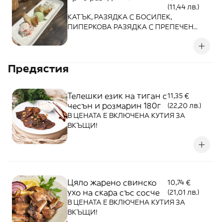
(11,44 лв.)
КАТЪК, РАЗЯДКА С БОСИЛЕК,
ПИПЕРКОВА РАЗЯДКА С ПРЕПЕЧЕН
ХЛЯБ В ЦЕНАТА Е ВКЛЮЧЕНА КУТИЯ ЗА
ВКЪЩИ!
Предястия
Телешки език на тиган с
11,35 €
чесън и розмарин 180г
(22,20 лв.)
В ЦЕНАТА Е ВКЛЮЧЕНА КУТИЯ ЗА
ВКЪЩИ!
Цяло жарено свинско
10,74 €
ухо на скара със сосче
(21,01 лв.)
В ЦЕНАТА Е ВКЛЮЧЕНА КУТИЯ ЗА
ВКЪЩИ!