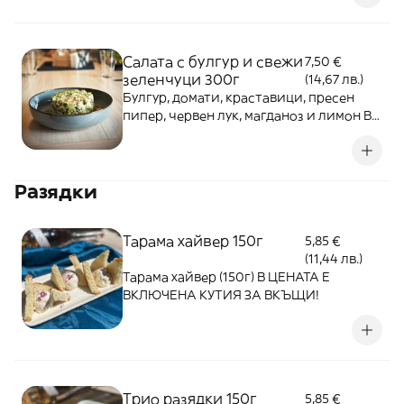
ВКЪЩИ!
Салата с булгур и свежи
7,50 €
зеленчуци 300г
(14,67 лв.)
Булгур, домати, краставици, пресен
пипер, червен лук, магданоз и лимон В
ЦЕНАТА Е ВКЛЮЧЕНА КУТИЯ ЗА
ВКЪЩИ!
Разядки
Тарама xaйвер 150г
5,85 €
(11,44 лв.)
Тарама xaйвер (150г) В ЦЕНАТА Е
ВКЛЮЧЕНА КУТИЯ ЗА ВКЪЩИ!
Трио разядки 150г
5,85 €