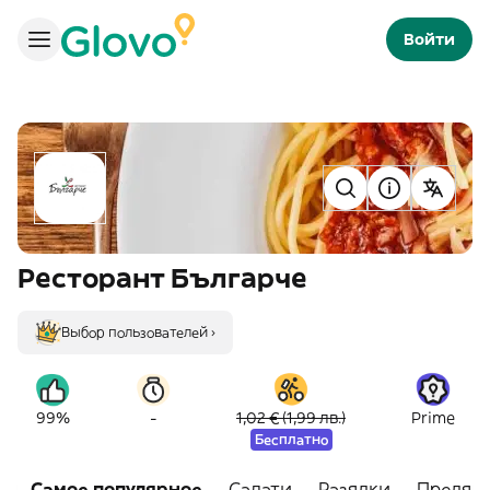
Войти
Ресторант Българче
Выбор пользователей ›
-
99%
1,02 € (1,99 лв.)
Prime
Бесплатно
Самое популярное
Салати
Разядки
Предяс