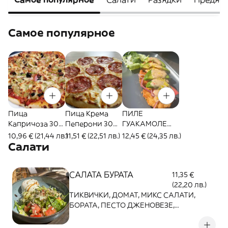
Самое популярное
Пица
Пица Крема
ПИЛЕ
Капричоза 30
Пеперони 30
ГУАКАМОЛЕ
см.
см.
350г
10,96 € (21,44 лв.)
11,51 € (22,51 лв.)
12,45 € (24,35 лв.)
Салати
САЛАТА БУРАТА
11,35 €
(22,20 лв.)
ТИКВИЧКИ, ДОМАТ, МИКС САЛАТИ,
БОРАТА, ПЕСТО ДЖЕНОВЕЗЕ,
БАЛСАМОВА РЕДУКЦИЯ. В ЦЕНАТА Е
ВКЛЮЧЕНА КУТИЯ ЗА ВКЪЩИ!