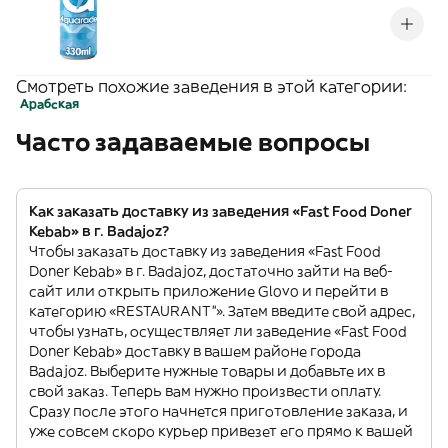
Смотреть похожие заведения в этой категории:
Арабская
Часто задаваемые вопросы
Как заказать доставку из заведения «Fast Food Doner
Kebab» в г. Badajoz?
Чтобы заказать доставку из заведения «Fast Food
Doner Kebab» в г. Badajoz, достаточно зайти на веб-
сайт или открыть приложение Glovo и перейти в
категорию «RESTAURANT”». Затем введите свой адрес,
чтобы узнать, осуществляет ли заведение «Fast Food
Doner Kebab» доставку в вашем районе города
Badajoz. Выберите нужные товары и добавьте их в
свой заказ. Теперь вам нужно произвести оплату.
Сразу после этого начнется приготовление заказа, и
уже совсем скоро курьер привезет его прямо к вашей