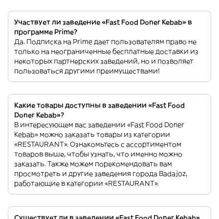
Участвует ли заведение «Fast Food Doner Kebab» в
программе Prime?
Да. Подписка на Prime дает пользователям право не
только на неограниченные бесплатные доставки из
некоторых партнерских заведений, но и позволяет
пользоваться другими преимуществами!
Какие товары доступны в заведении «Fast Food
Doner Kebab»?
В интересующем вас заведении «Fast Food Doner
Kebab» можно заказать товары из категории
«RESTAURANT». Ознакомьтесь с ассортиментом
товаров выше, чтобы узнать, что именно можно
заказать. Также можем порекомендовать вам
просмотреть и другие заведения города Badajoz,
работающие в категории «RESTAURANT».
Существует ли в заведении «Fast Food Doner Kebab»