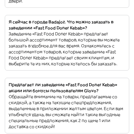
двери.
Я сейчас в городе Badajoz. Что можно заказать в
заведении «Fast Food Doner Kebab»?
Заведение «Fast Food Doner Kebab» предлагает
большой ассортимент товаров, которые вы можете
заказать в удобное для вас время. Ознакомьтесь с
ассортиментом товаров, которые заведение «Fast
Food Doner Kebab» предлагает своим клиентам, и
выберите те из них, которые хотелось бы заказать.
Предлагает ли заведение «Fast Food Doner Kebab»
акции или бонусы пользователям Glovo?
Обращайте внимание на товары, предлагаемые со
скидкой, а также на текущие спецпредложения,
выделенные в приложении желтым цветом. Если вам
улыбнется удача, вы сможете найти такие выгодные
специальные предложения, как 2 по цене 1 или
доставка со скидкой!