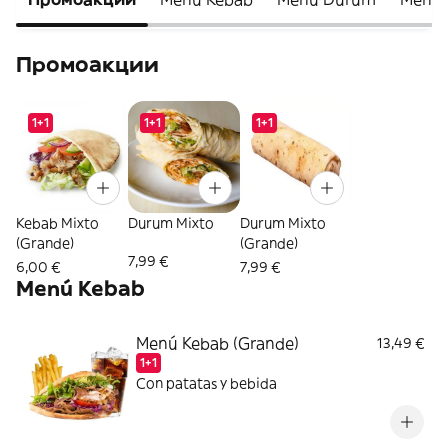
Промоакции
1+1
1+1
1+1
Kebab Mixto
Durum Mixto
Durum Mixto
(Grande)
(Grande)
7,99 €
6,00 €
7,99 €
Menú Kebab
Menú Kebab (Grande)
13,49 €
1+1
Con patatas y bebida