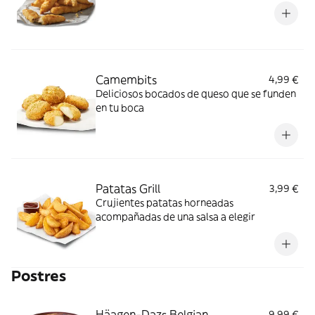
Camembits
4,99 €
Deliciosos bocados de queso que se funden
en tu boca
Patatas Grill
3,99 €
Crujientes patatas horneadas
acompañadas de una salsa a elegir
Postres
Häagen-Dazs Belgian
9,99 €