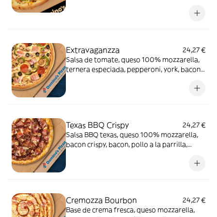
en lonchas, aguacate, eneldo y sésamo
negro.
Extravaganzza
24,27 €
Salsa de tomate, queso 100% mozzarella,
ternera especiada, pepperoni, york, bacon,
cebolla, pimiento verde, champiñón y
aceitunas negras.
Texas BBQ Crispy
24,27 €
Salsa BBQ texas, queso 100% mozzarella,
bacon crispy, bacon, pollo a la parrilla,
carne de vacuno, queso cheddar en el
borde y salsa
Cremozza Bourbon
24,27 €
Base de crema fresca, queso mozzarella,