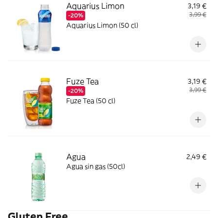
Aquarius Limon
3,19 €
3,99 €
-20%
Aquarius Limon (50 cl)
Fuze Tea
3,19 €
3,99 €
-20%
Fuze Tea (50 cl)
Agua
2,49 €
Agua sin gas (50cl)
Gluten Free