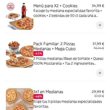
Menú para X2 + Cookies
34,99 €
Escoge tu mediana especialidad favorita +
cookies + 2 bebidas de 50 cl cada una a
elegir entre Coca Cola, Coca Cola Zero,
Fanta de naranja, Fuze tea o Aquarius de
limón. Tu CocaCola con premio
Pack Familiar: 2 Pizzas
31,99 €
Medianas + Mega Cubo
56,34 €
-43%
2 Pizzas medianas (Base de tomate + Queso
100% Mozzarella + Tus 2 ingredientes
favoritos) + 1 Mega Cubo de pollo (17
unidades: 5 piezas de Strippers, 6 piezas de
Kickers y 6 piezas de Nuggets.) o Alitas de
pollo marinadas (18 unidades)
3x1 en Medianas
29,99 €
57,97 €
-48%
Elige tus 3 pizzas medianas especialidades
favoritas.