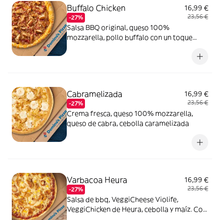
Buffalo Chicken
16,99 €
23,56 €
-27%
Salsa BBQ original, queso 100%
mozzarella, pollo buffalo con un toque
picante, bacon crispy, cebolla caramelizada
y queso
Cabramelizada
16,99 €
23,56 €
-27%
Crema fresca, queso 100% mozzarella,
queso de cabra, cebolla caramelizada
Varbacoa Heura
16,99 €
23,56 €
-27%
Salsa de bbq, VeggiCheese Violife,
VeggiChicken de Heura, cebolla y maíz. Con
masa veggi Thin Crust.