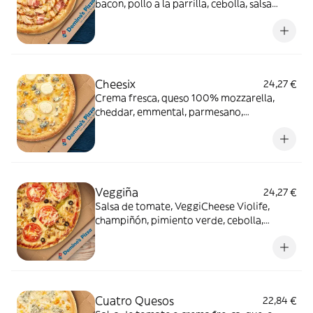
bacon, pollo a la parrilla, cebolla, salsa
Bourbon (0% alcohol)
Cheesix
24,27 €
Crema fresca, queso 100% mozzarella,
cheddar, emmental, parmesano,
gorgonzola, queso de cabra
Veggiña
24,27 €
Salsa de tomate, VeggiCheese Violife,
champiñón, pimiento verde, cebolla,
aceitunas negras y tomate natural. Con
masa veggi Thin Crust.
Cuatro Quesos
22,84 €