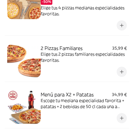
-50%
Elige tus 4 pizzas medianas especialidades
favoritas.
2 Pizzas Familiares
35,99 €
Elige tus 2 pizzas familiares especialidades
favoritas.
Menú para X2 + Patatas
34,99 €
Escoge tu mediana especialidad favorita +
patatas + 2 bebidas de 50 cl cada una a
elegir entre Coca Cola, Coca Cola Zero,
Fanta de naranja, Fuze tea o Aquarius de
limón. Tu CocaCola con premio