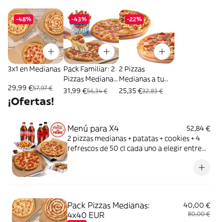
-48%
-43%
-22%
3x1 en Medianas
Pack Familiar: 2
2 Pizzas
Pizzas Medianas
Medianas a tu
29,99 €
57,97 €
+ Mega Cubo
gusto
31,99 €
25,35 €
56,34 €
32,83 €
¡Ofertas!
Menú para X4
52,84 €
2 pizzas medianas + patatas + cookies + 4
refrescos de 50 cl cada uno a elegir entre
Coca Cola, Coca Cola Zero, Fanta de
naranja, Fuze tea o Aquarius de limón. Tu
CocaCola con premio
Pack Pizzas Medianas:
40,00 €
4x40 EUR
80,00 €