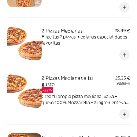
2 Pizzas Medianas
28,99 €
Elige tus 2 pizzas medianas especialidades
favoritas.
2 Pizzas Medianas a tu
25,35 €
gusto
32,83 €
-22%
Crea tu propia pizza mediana. Salsa +
queso 100% Mozzarella + 2 ingredientes a
elegir entre: York, Bacon, Bacon Crispy,
Carne de vacuno, Pollo a la parrilla,
Pepperoni, Atún,Champiñón, Cebolla,
Cebolla Caramelizada, Pimiento verde,
Maiz, Aceitunas negras