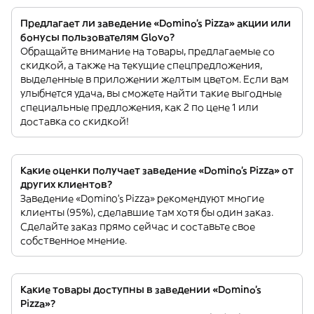
Предлагает ли заведение «Domino's Pizza» акции или
бонусы пользователям Glovo?
Обращайте внимание на товары, предлагаемые со
скидкой, а также на текущие спецпредложения,
выделенные в приложении желтым цветом. Если вам
улыбнется удача, вы сможете найти такие выгодные
специальные предложения, как 2 по цене 1 или
доставка со скидкой!
Какие оценки получает заведение «Domino's Pizza» от
других клиентов?
Заведение «Domino's Pizza» рекомендуют многие
клиенты (95%), сделавшие там хотя бы один заказ.
Сделайте заказ прямо сейчас и составьте свое
собственное мнение.
Какие товары доступны в заведении «Domino's
Pizza»?