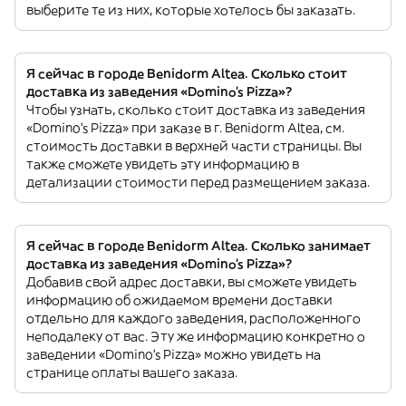
выберите те из них, которые хотелось бы заказать.
Я сейчас в городе Benidorm Altea. Сколько стоит
доставка из заведения «Domino's Pizza»?
Чтобы узнать, сколько стоит доставка из заведения
«Domino's Pizza» при заказе в г. Benidorm Altea, см.
стоимость доставки в верхней части страницы. Вы
также сможете увидеть эту информацию в
детализации стоимости перед размещением заказа.
Я сейчас в городе Benidorm Altea. Сколько занимает
доставка из заведения «Domino's Pizza»?
Добавив свой адрес доставки, вы сможете увидеть
информацию об ожидаемом времени доставки
отдельно для каждого заведения, расположенного
неподалеку от вас. Эту же информацию конкретно о
заведении «Domino's Pizza» можно увидеть на
странице оплаты вашего заказа.