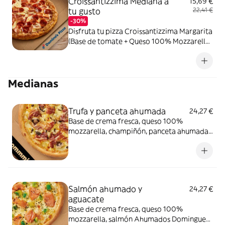
Croissantizzima Mediana a
15,69 €
tu gusto
22,41 €
-30%
Disfruta tu pizza Croissantizzima Margarita
(Base de tomate + Queso 100% Mozzarella)
+ Tus 2 ingredientes favoritos
Medianas
Trufa y panceta ahumada
24,27 €
Base de crema fresca, queso 100%
mozzarella, champiñón, panceta ahumada
y salsa de trufa negra.
Salmón ahumado y
24,27 €
aguacate
Base de crema fresca, queso 100%
mozzarella, salmón Ahumados Dominguez