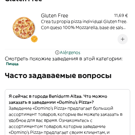
Gluten Free
11,69 €
Crea tu propia pizza individual Gluten free.
Con queso 100% Mozzarella, base de salsa
de tomate. Toppings: pollo a la parrilla,
bacon o york.
Alérgenos
Смотреть похожие заведения в этой категории:
Пицца
Часто задаваемые вопросы
Я сейчас в городе Benidorm Altea. Что можно
заказать в заведении «Domino's Pizza»?
Заведение «Domino's Pizza» предлагает большой
ассортимент товаров, которые вы можете заказать в
удобное для вас время. Ознакомьтесь с
ассортиментом товаров, которые заведение
«Domino's Pizza» предлагает своим клиентам, и