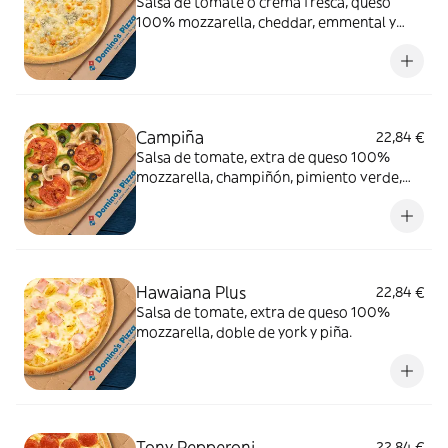
Salsa de tomate o crema fresca, queso
100% mozzarella, cheddar, emmental y
gorgonzola.
Campiña
22,84 €
Salsa de tomate, extra de queso 100%
mozzarella, champiñón, pimiento verde,
cebolla, aceitunas negras y tomate natural.
Hawaiana Plus
22,84 €
Salsa de tomate, extra de queso 100%
mozzarella, doble de york y piña.
Tony Pepperoni
22,84 €