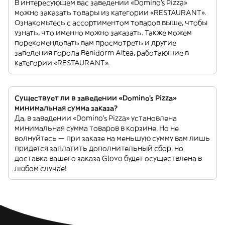
В интересующем вас заведении «Domino's Pizza»
можно заказать товары из категории «RESTAURANT».
Ознакомьтесь с ассортиментом товаров выше, чтобы
узнать, что именно можно заказать. Также можем
порекомендовать вам просмотреть и другие
заведения города Benidorm Altea, работающие в
категории «RESTAURANT».
Существует ли в заведении «Domino's Pizza»
минимальная сумма заказа?
Да, в заведении «Domino's Pizza» установлена
минимальная сумма товаров в корзине. Но не
волнуйтесь — при заказе на меньшую сумму вам лишь
придется заплатить дополнительный сбор, но
доставка вашего заказа Glovo будет осуществлена в
любом случае!