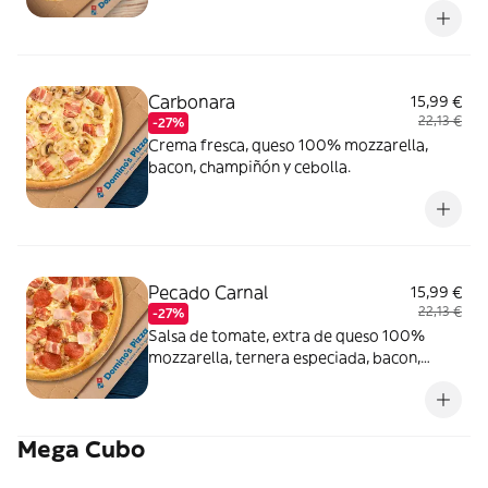
Carbonara
15,99 €
22,13 €
-27%
Crema fresca, queso 100% mozzarella,
bacon, champiñón y cebolla.
Pecado Carnal
15,99 €
22,13 €
-27%
Salsa de tomate, extra de queso 100%
mozzarella, ternera especiada, bacon,
pepperoni y york.
Mega Cubo