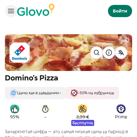
Войти
Domino's Pizza
Цены как в заведении ›
-50% на избранное
-
95%
2,99 €
Prime
Бесплатно
Зачеркнутая цифра — это самая низкая цена за период в