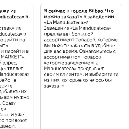
авку из
Я сейчас в городе Bilbao. Что
ducateca» в
можно заказать в заведении
«La Manducateca»?
ставку из
Заведение «La Manducateca»
ducateca» в
предлагает большой
но зайти на
ассортимент товаров, которые
рыть
вы можете заказать в удобное
и перейти в
для вас время. Ознакомьтесь с
-MARKET”».
ассортиментом товаров,
 адрес,
которые заведение «La
ществляет
Manducateca» предлагает
Manducateca»
своим клиентам, и выберите те
 районе
из них, которые хотелось бы
ерите
заказать.
добавьте их
рь вам нужно
. Сразу
тся
аза, и уже
ер привезет
 двери.