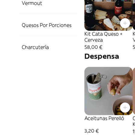
Vermout
Quesos Por Porciones
Kit Cata Queso +
K
Cerveza
Charcutería
58,00 €
Despensa
Aceitunas Perelló
C
K
3,20 €
1