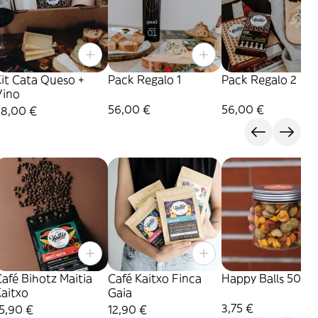
it Cata Queso +
Pack Regalo 1
Pack Regalo 2
Vino
56,00 €
56,00 €
58,00 €
afé Bihotz Maitia
Café Kaitxo Finca
Happy Balls 50 Gr
aitxo
Gaia
3,75 €
5,90 €
12,90 €