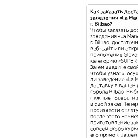
Как заказать дост
заведения «La Man
г. Bilbao?
Чтобы заказать до
заведения «La Man
г. Bilbao, достаточ
веб-сайт или отк
приложение Glovo 
категорию «SUPER
Затем введите свой
чтобы узнать, осу
ли заведение «La 
доставку в вашем
города Bilbao. Выб
нужные товары и 
в свой заказ. Тепе
произвести оплату
после этого начне
приготовление зак
совсем скоро курь
его прямо к вашей