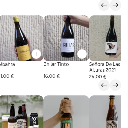
Albahra
Bhilar Tinto
Señora De Las
Alturas 2021 _ Vi
Zorzal
1,00 €
16,00 €
24,00 €