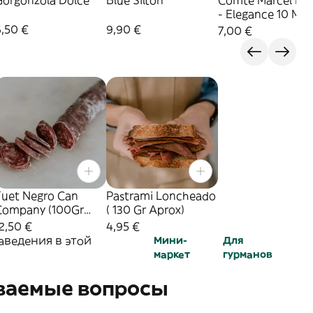
Gorgonzola Dolce
Blue Silton
Comté Marcel Pet
- Elegance 10 Mes
6,50 €
9,90 €
7,00 €
Fuet Negro Can
Pastrami Loncheado
Company (100Gr
( 130 Gr Aprox)
Aprox)
2,50 €
4,95 €
аведения в этой
Мини-
Для
маркет
гурманов
аваемые вопросы