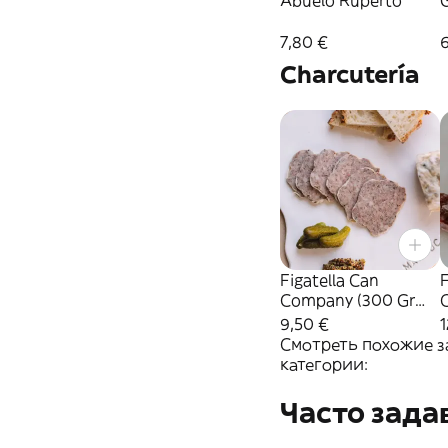
Abuelo Ruperto
7,80 €
Charcutería
Figatella Can
Company (300 Gr
Aprox)
9,50 €
1
Смотреть похожие з
категории:
Часто зад