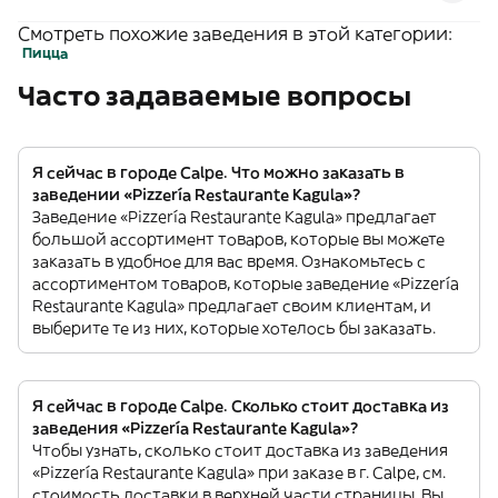
Смотреть похожие заведения в этой категории:
Пицца
Часто задаваемые вопросы
Я сейчас в городе Calpe. Что можно заказать в
заведении «Pizzería Restaurante Kagula»?
Заведение «Pizzería Restaurante Kagula» предлагает
большой ассортимент товаров, которые вы можете
заказать в удобное для вас время. Ознакомьтесь с
ассортиментом товаров, которые заведение «Pizzería
Restaurante Kagula» предлагает своим клиентам, и
выберите те из них, которые хотелось бы заказать.
Я сейчас в городе Calpe. Сколько стоит доставка из
заведения «Pizzería Restaurante Kagula»?
Чтобы узнать, сколько стоит доставка из заведения
«Pizzería Restaurante Kagula» при заказе в г. Calpe, см.
стоимость доставки в верхней части страницы. Вы