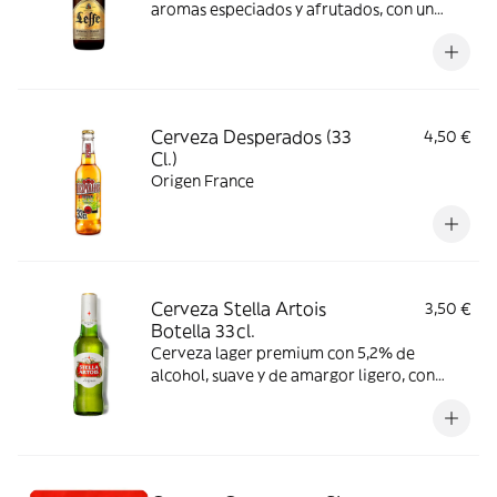
aromas especiados y afrutados, con un
sabor equilibrado entre amargor y dulzor.
Se recomienda consumir entre 6-9 °C.
Cerveza Desperados (33
4,50 €
Cl.)
Origen France
Cerveza Stella Artois
3,50 €
Botella 33cl.
Cerveza lager premium con 5,2% de
alcohol, suave y de amargor ligero, con
notas de frutas blancas y cereal, junto a un
toque herbal de lúpulo. Consumir entre 3-5
°C.