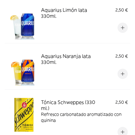
Aquarius Limón lata
2,50 €
330ml.
Aquarius Naranja lata
2,50 €
330ml.
Tónica Schweppes (330
2,50 €
ml.)
Refresco carbonatado aromatizado con
quinina