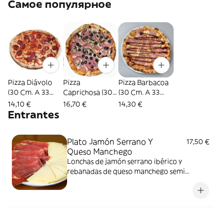
Самое популярное
Pizza Diávolo
Pizza
Pizza Barbacoa
(30 Cm. A 33
Caprichosa (30
(30 Cm. A 33
Cm. Aprox.)
Cm. A 33 Cm.
Cm. Aprox.)
14,10 €
16,70 €
14,30 €
Aprox.)
Entrantes
Plato Jamón Serrano Y
17,50 €
Queso Manchego
Lonchas de jamón serrano ibérico y
rebanadas de queso manchego semi
madurado