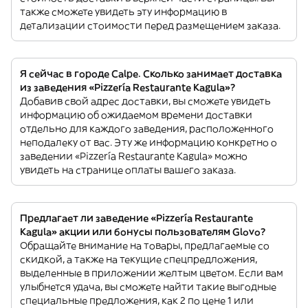
также сможете увидеть эту информацию в
детализации стоимости перед размещением заказа.
Я сейчас в городе Calpe. Сколько занимает доставка
из заведения «Pizzería Restaurante Kagula»?
Добавив свой адрес доставки, вы сможете увидеть
информацию об ожидаемом времени доставки
отдельно для каждого заведения, расположенного
неподалеку от вас. Эту же информацию конкретно о
заведении «Pizzería Restaurante Kagula» можно
увидеть на странице оплаты вашего заказа.
Предлагает ли заведение «Pizzería Restaurante
Kagula» акции или бонусы пользователям Glovo?
Обращайте внимание на товары, предлагаемые со
скидкой, а также на текущие спецпредложения,
выделенные в приложении желтым цветом. Если вам
улыбнется удача, вы сможете найти такие выгодные
специальные предложения, как 2 по цене 1 или