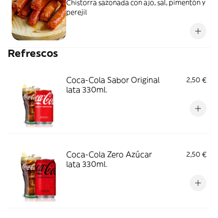
Chistorra sazonada con ajo, sal, pimentón y
perejil
Refrescos
Coca-Cola Sabor Original
2,50 €
lata 330ml.
Coca-Cola Zero Azúcar
2,50 €
lata 330ml.