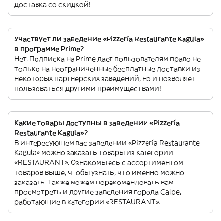
доставка со скидкой!
Участвует ли заведение «Pizzería Restaurante Kagula»
в программе Prime?
Нет. Подписка на Prime дает пользователям право не
только на неограниченные бесплатные доставки из
некоторых партнерских заведений, но и позволяет
пользоваться другими преимуществами!
Какие товары доступны в заведении «Pizzería
Restaurante Kagula»?
В интересующем вас заведении «Pizzería Restaurante
Kagula» можно заказать товары из категории
«RESTAURANT». Ознакомьтесь с ассортиментом
товаров выше, чтобы узнать, что именно можно
заказать. Также можем порекомендовать вам
просмотреть и другие заведения города Calpe,
работающие в категории «RESTAURANT».