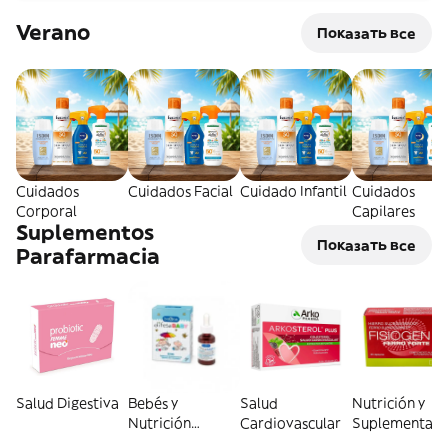
Verano
Показать все
Cuidados
Cuidados Facial
Cuidado Infantil
Cuidados
Corporal
Capilares
Suplementos
Показать все
Parafarmacia
Salud Digestiva
Bebés y
Salud
Nutrición y
Nutrición
Cardiovascular
Suplementaci
Infantil
General