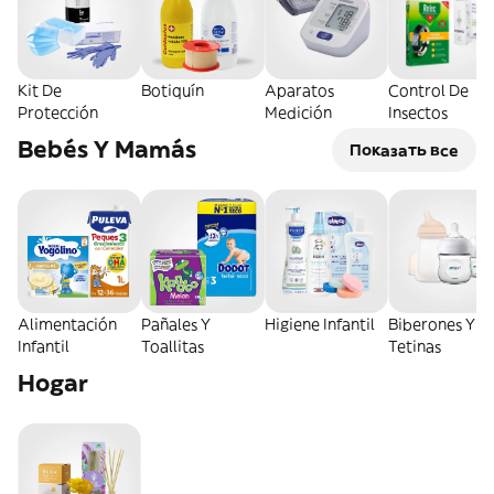
Kit De
Botiquín
Aparatos
Control De
Protección
Medición
Insectos
Bebés Y Mamás
Показать все
Alimentación
Pañales Y
Higiene Infantil
Biberones Y
Infantil
Toallitas
Tetinas
Hogar