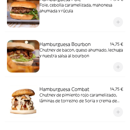
Foie, cebolla caramelizada, mahonesa
ahumada y rúcula
Hamburguesa Bourbon
14,75 €
Chutney de bacon, queso ahumado, lechuga
y nuestra salsa al bourbon
Hamburguesa Combat
14,75 €
Chutney de pimiento rojo caramelizado,
láminas de torrezno de Soria y crema de
queso curado en aceite con trompetas de
la muerte