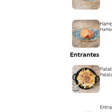
Hamb
Hambu
Entrantes
Patat
Patata
Entra