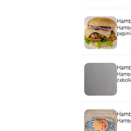
Hambu
Hambur
pepini
Hamb
Hambur
ceboll
Hamb
Hambu