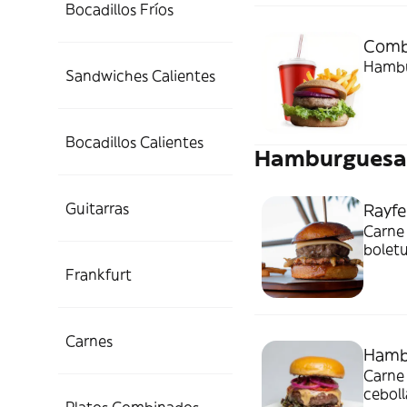
Bocadillos Fríos
Comb
Hambur
Sandwiches Calientes
Bocadillos Calientes
Hamburguesa
Guitarras
Rayfe
Carne 
boletu
(mezcl
Frankfurt
Carnes
Hamb
Carne 
cebol