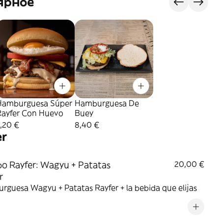
ярное
Hamburguesa Súper
Hamburguesa De
Rayfer Con Huevo
Buey
,20 €
8,40 €
r
 Rayfer: Wagyu + Patatas
20,00 €
r
guesa Wagyu + Patatas Rayfer + la bebida que elijas