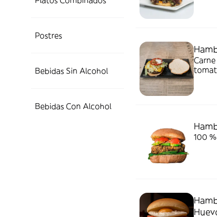
Platos Combinados
Postres
Hamb
Carne 
tomate
Bebidas Sin Alcohol
Bebidas Con Alcohol
Hamb
100 % 
Hamb
Huev