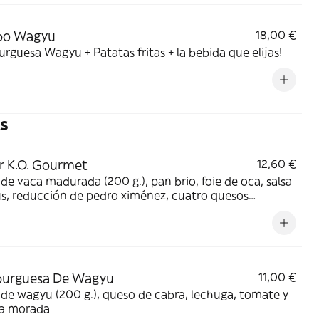
o Wagyu
18,00 €
guesa Wagyu + Patatas fritas + la bebida que elijas!
s
r K.O. Gourmet
12,60 €
de vaca madurada (200 g.), pan brio, foie de oca, salsa
s, reducción de pedro ximénez, cuatro quesos
un, noodel fritos, tomate, cebolla a la plancha)
urguesa De Wagyu
11,00 €
de wagyu (200 g.), queso de cabra, lechuga, tomate y
la morada