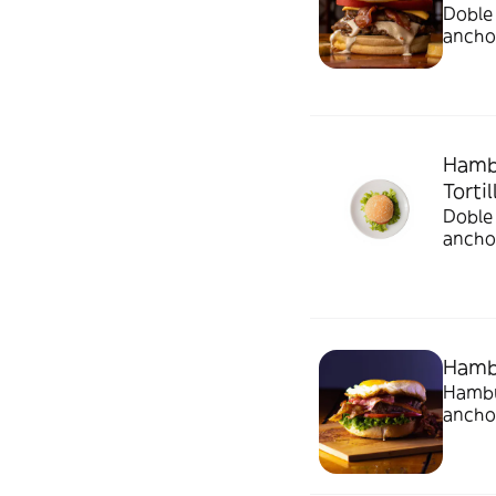
Doble 
ancho
Hamb
Tortil
Doble 
ancho
Hamb
Hambur
ancho