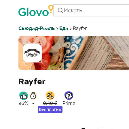
Сьюдад-Реаль
Еда
Rayfer
Rayfer
96%
-
0,49 €
Prime
Бесплатно