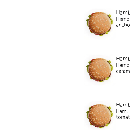
Hambu
Hambur
ancho
Hambu
Hambu
caram
Hambu
Hambur
tomate