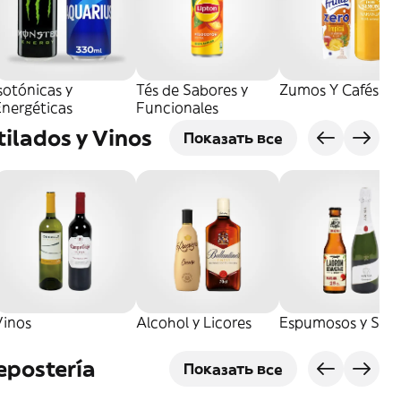
sotónicas y
Tés de Sabores y
Zumos Y Cafés
Energéticas
Funcionales
tilados y Vinos
Показать все
Vinos
Alcohol y Licores
Espumosos y Sidr
epostería
Показать все