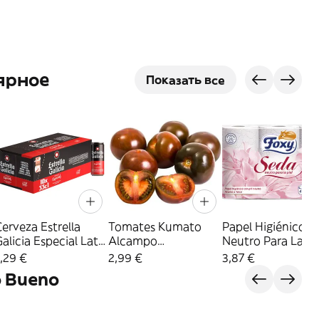
ярное
Показать все
erveza Estrella
Tomates Kumato
Papel Higiénico
alicia Especial Lata
Alcampo
Neutro Para La Pi
Pack 10X33 Cl
Producción
Foxy Seda 4 + 2
,29 €
2,99 €
3,87 €
Controlada 500 G.
Olllos
o Bueno