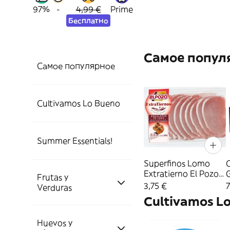
97%
-
4,99 €
Prime
Бесплатно
Самое попул
Самое популярное
Cultivamos Lo Bueno
Cultivamos Lo
Summer Essentials!
Bueno.
Superfinos Lomo
C
Extratierno El Pozo
G
Frutas y
Cuidado de la Piel.
300G
Charcutería y Carne
3,75 €
7
Verduras
Cultivamos L
Protección Solar.
Huevos y
Pescado y Marisco
Frutas