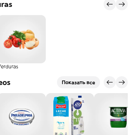
uras
Verduras
eos
Показать все