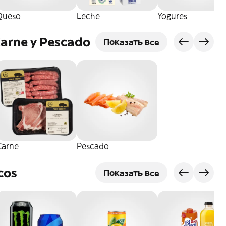
Queso
Leche
Yogures
Carne y Pescado
Показать все
Carne
Pescado
cos
Показать все