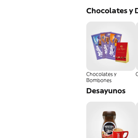
Repelentes y Loción
Antimosquitos
Chocolates y 
Protector Labial
Otros Parafarmacia
Chocolates y
C
Bombones
Desayunos