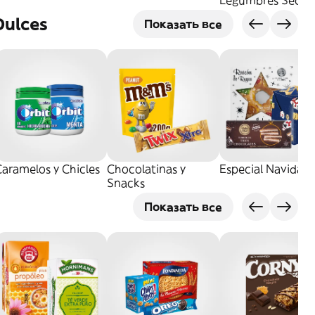
Legumbres Secos
Dulces
Показать все
aramelos y Chicles
Chocolatinas y
Especial Navidad
Snacks
Показать все