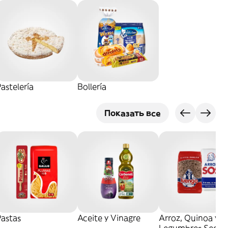
astelería
Bollería
Показать все
Pastas
Aceite y Vinagre
Arroz, Quinoa y