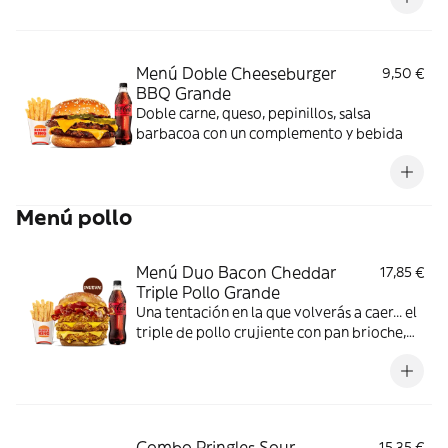
dos panes de sésamo crujiente, ¿se puede
pedir más?
Menú Doble Cheeseburger
9,50 €
BBQ Grande
Doble carne, queso, pepinillos, salsa
barbacoa con un complemento y bebida
Menú pollo
Menú Duo Bacon Cheddar
17,85 €
Triple Pollo Grande
Una tentación en la que volverás a caer... el
triple de pollo crujiente con pan brioche,
deliciosa salsa de queso cheddar, dos
crujientes lonchas de bacon, cebolla frita y
tomate. Todo ello acompañado de tu
bebida y complemento favoritos. Algo
irresistible.
Combo Pringles Sour
15,35 €