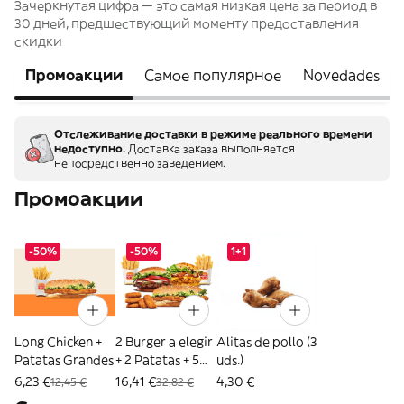
Зачеркнутая цифра — это самая низкая цена за период в
30 дней, предшествующий моменту предоставления
скидки
Промоакции
Самое популярное
Novedades
Отслеживание доставки в режиме реального времени
недоступно.
Доставка заказа выполняется
непосредственно заведением.
Промоакции
-50%
-50%
1+1
Long Chicken +
2 Burger a elegir
Alitas de pollo (3
Patatas Grandes
+ 2 Patatas + 5
uds.)
Nuggets
6,23 €
16,41 €
4,30 €
12,45 €
32,82 €