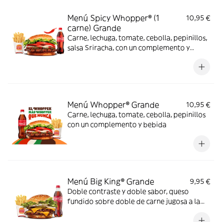
Menú Spicy Whopper® (1
10,95 €
carne) Grande
Carne, lechuga, tomate, cebolla, pepinillos,
salsa Sriracha, con un complemento y
bebida
Menú Whopper® Grande
10,95 €
Carne, lechuga, tomate, cebolla, pepinillos
con un complemento y bebida
Menú Big King® Grande
9,95 €
Doble contraste y doble sabor, queso
fundido sobre doble de carne jugosa a la
parrilla, lechuga, pepinillos y cebolla,
bañados en exquisita salsa Big King entre