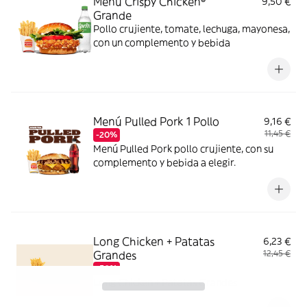
Menú Crispy Chicken®
9,50 €
Grande
Pollo crujiente, tomate, lechuga, mayonesa,
con un complemento y bebida
Menú Pulled Pork 1 Pollo
9,16 €
11,45 €
-20%
Menú Pulled Pork pollo crujiente, con su
complemento y bebida a elegir.
Long Chicken + Patatas
6,23 €
Grandes
12,45 €
-50%
Long Chicken + Patatas Grandes