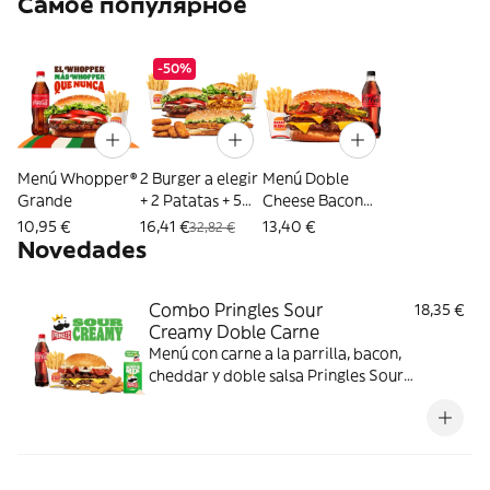
Самое популярное
-50%
Menú Whopper®
2 Burger a elegir
Menú Doble
Grande
+ 2 Patatas + 5
Cheese Bacon
Nuggets
XXL®
10,95 €
16,41 €
13,40 €
32,82 €
Novedades
Combo Pringles Sour
18,35 €
Creamy Doble Carne
Menú con carne a la parrilla, bacon,
cheddar y doble salsa Pringles Sour
Creamy.