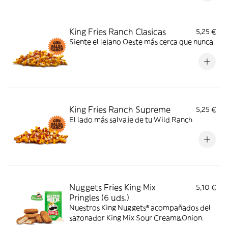
King Fries Ranch Clasicas
5,25 €
Siente el lejano Oeste más cerca que nunca
King Fries Ranch Supreme
5,25 €
El lado más salvaje de tu Wild Ranch
Nuggets Fries King Mix
5,10 €
Pringles (6 uds.)
Nuestros King Nuggets® acompañados del
sazonador King Mix Sour Cream&Onion.