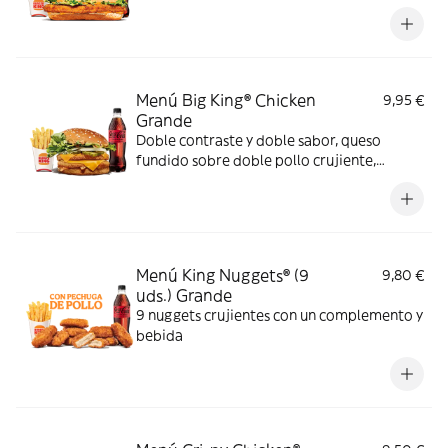
Menú Big King® Chicken
9,95 €
Grande
Doble contraste y doble sabor, queso
fundido sobre doble pollo crujiente,
lechuga, pepinillos y cebolla, bañados en
exquisita salsa Big King entre dos panes de
sésamo crujiente, ¿se puede pedir más?
Menú King Nuggets® (9
9,80 €
uds.) Grande
9 nuggets crujientes con un complemento y
bebida