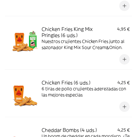
Chicken Fries King Mix
4,95 €
Pringles (6 uds.)
Nuestros crujientes Chicken Fries junto al
sazonador King Mix Sour Cream&Onion.
Chicken Fries (6 uds.)
4,25 €
6 tiras de pollo crujientes aderezadas con
las mejores especias
Cheddar Bombs (4 uds.)
4,25 €
Un boom de cheddar en cada mordisco. ¿Te