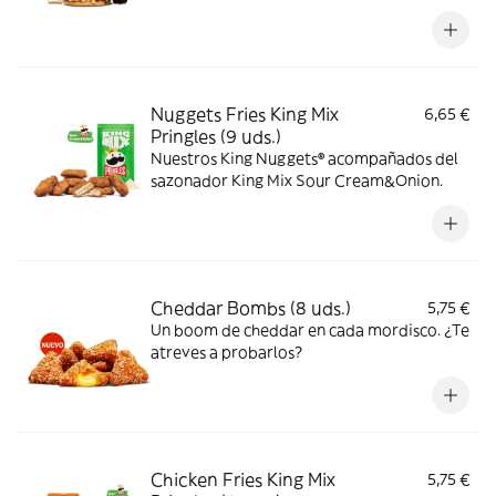
Nuggets Fries King Mix
6,65 €
Pringles (9 uds.)
Nuestros King Nuggets® acompañados del
sazonador King Mix Sour Cream&Onion.
Cheddar Bombs (8 uds.)
5,75 €
Un boom de cheddar en cada mordisco. ¿Te
atreves a probarlos?
Chicken Fries King Mix
5,75 €