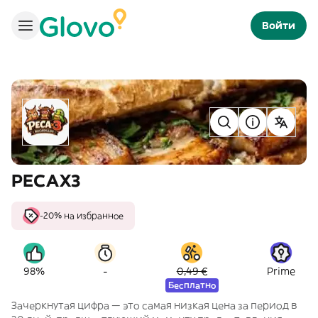
Войти
PECAX3
-20% на избранное
-
98%
0,49 €
Prime
Бесплатно
Зачеркнутая цифра — это самая низкая цена за период в