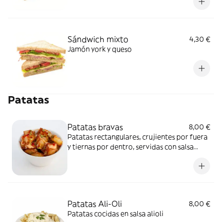
Sándwich mixto
4,30 €
Jamón york y queso
Patatas
Patatas bravas
8,00 €
Patatas rectangulares, crujientes por fuera
y tiernas por dentro, servidas con salsa
“brava” que combina toque ahumado, dulce
o picante
Patatas Ali-Oli
8,00 €
Patatas cocidas en salsa alioli