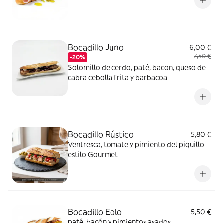
Bocadillo Juno
6,00 €
7,50 €
-20%
Solomillo de cerdo, paté, bacon, queso de
cabra cebolla frita y barbacoa
Bocadillo Rústico
5,80 €
Ventresca, tomate y pimiento del piquillo
estilo Gourmet
Bocadillo Eolo
5,50 €
paté, bacón y pimientos asados