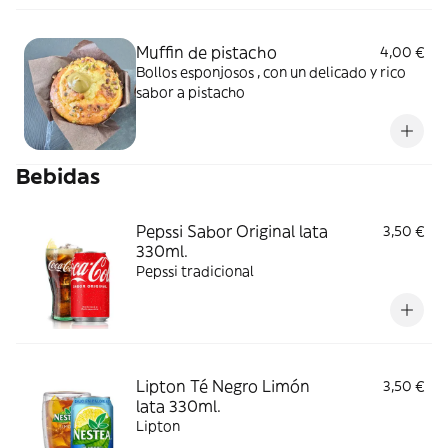
Muffin de pistacho
4,00 €
Bollos esponjosos , con un delicado y rico
sabor a pistacho
Bebidas
Pepssi Sabor Original lata
3,50 €
330ml.
Pepssi tradicional
Lipton Té Negro Limón
3,50 €
lata 330ml.
Lipton