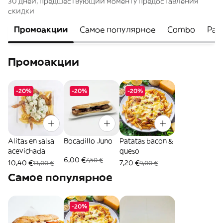
30 дней, предшествующий моменту предоставления
скидки
Промоакции
Самое популярное
Combo
Para
Промоакции
-20%
-20%
-20%
Alitas en salsa
Bocadillo Juno
Patatas bacon &
acevichada
queso
6,00 €
7,50 €
10,40 €
7,20 €
13,00 €
9,00 €
Самое популярное
-20%