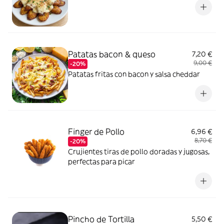
Patatas bacon & queso
7,20 €
9,00 €
-20%
Patatas fritas con bacon y salsa cheddar
Finger de Pollo
6,96 €
8,70 €
-20%
Crujientes tiras de pollo doradas y jugosas,
perfectas para picar
Pincho de Tortilla
5,50 €