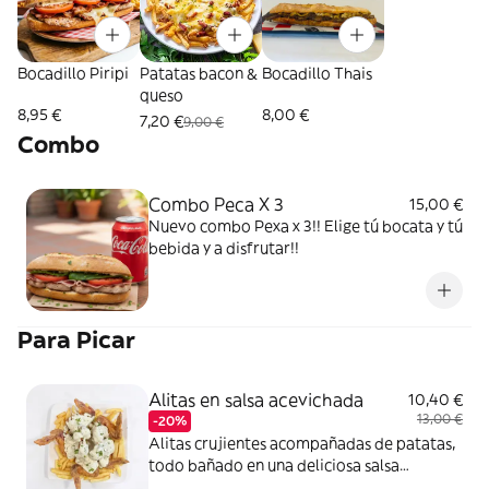
Bocadillo Piripi
Patatas bacon &
Bocadillo Thais
queso
8,95 €
8,00 €
7,20 €
9,00 €
Combo
Combo Peca X 3
15,00 €
Nuevo combo Pexa x 3!! Elige tú bocata y tú
bebida y a disfrutar!!
Para Picar
Alitas en salsa acevichada
10,40 €
13,00 €
-20%
Alitas crujientes acompañadas de patatas,
todo bañado en una deliciosa salsa
acevichada