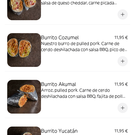
salsa de queso cheddar, carne picada
sazonada con pique, pico de gallo,
jalapeño, quesos gouda y un toque final de
crema agria agria
Burrito Cozumel
11,95 €
Nuestro burro de pulled pork. Carne de
cerdo deshilachada con salsa BBQ, pico de
gallo, guacamole, lechuga, totopos, arroz,
salsa de queso cheddar y n
Burrito Akumal
11,95 €
Arroz, pulled pork. Carne de cerdo
deshilachada con salsa BBQ, fajita de pollo,
crema agria, guacamole y queso gouda, y
casi 500 gr
Burrito Yucatán
11,95 €