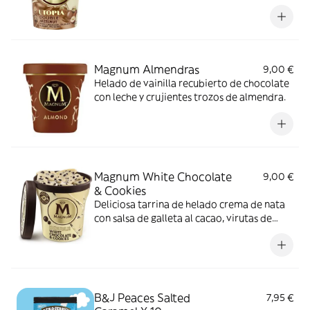
trocitos de frutos secos caramelizados
(avellanas, almendras, pistachos).
Magnum Almendras
9,00 €
Helado de vainilla recubierto de chocolate
con leche y crujientes trozos de almendra.
Magnum White Chocolate
9,00 €
& Cookies
Deliciosa tarrina de helado crema de nata
con salsa de galleta al cacao, virutas de
chocolate blanco y trozos de galleta.
B&J Peaces Salted
7,95 €