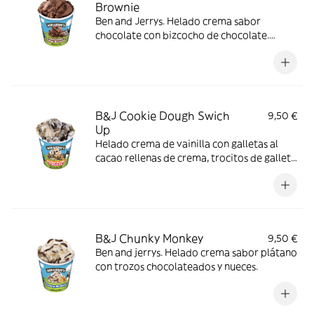
Brownie
Ben and Jerrys. Helado crema sabor
chocolate con bizcocho de chocolate.
Trocitos de brownie.
B&J Cookie Dough Swich
9,50 €
Up
Helado crema de vainilla con galletas al
cacao rellenas de crema, trocitos de galleta
con chocolate y salsa de galleta al cacao.
B&J Chunky Monkey
9,50 €
Ben and jerrys. Helado crema sabor plátano
con trozos chocolateados y nueces.