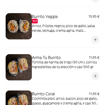
Burrito Veggie
15,95 €
1+1
Arroz, frijoles negros, pico de gallo, salsa
verde, lechuga, crema agria, maíz,
zanahoria., jalapeño y guacamole, y casi
500 gr
Arma Tu Burrito
11,95 €
Tortilla de harina de trigo (30 cm.), con los
ingredientes de tu elección y casi 500 gr
Burrito Coral
11,95 €
Cochinita pibil, arroz, bacon, pico de gallo,
queso, guacamole y crema agria, y casi 500