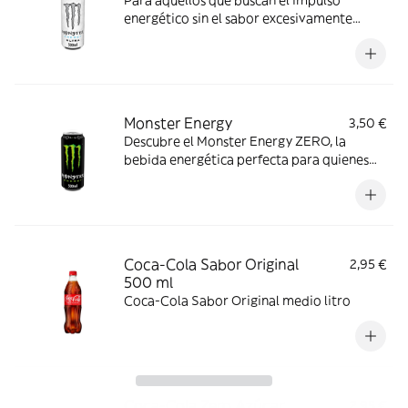
Para aquellos que buscan el impulso
energético sin el sabor excesivamente
dulce, Monster Ultra White 500ml es la
elección perfecta.
Monster Energy
3,50 €
Descubre el Monster Energy ZERO, la
bebida energética perfecta para quienes
buscan un impulso revitalizante sin azúcar.
Coca-Cola Sabor Original
2,95 €
500 ml
Coca-Cola Sabor Original medio litro
Coca-Cola Zero Azúcar
2,95 €