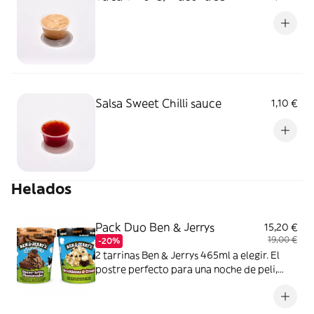
Salsa Sweet Chilli sauce
1,10 €
Helados
Pack Duo Ben & Jerrys
15,20 €
19,00 €
-20%
2 tarrinas Ben & Jerrys 465ml a elegir. El
postre perfecto para una noche de peli,
sofá y mucho helado.