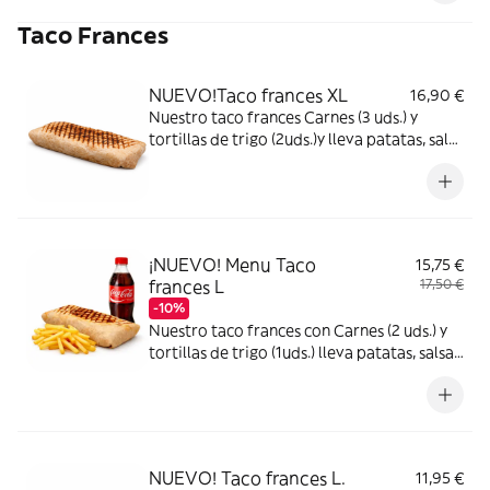
Taco Frances
NUEVO!Taco frances XL
16,90 €
Nuestro taco frances Carnes (3 uds.) y
tortillas de trigo (2uds.)y lleva patatas, salsa
de queso casera y añade tus ingredientes
¡NUEVO! Menu Taco
15,75 €
frances L
17,50 €
-10%
Nuestro taco frances con Carnes (2 uds.) y
tortillas de trigo (1uds.) lleva patatas, salsa
de queso casera y añade tus ingredientes,+
refresco+patatas
NUEVO! Taco frances L.
11,95 €