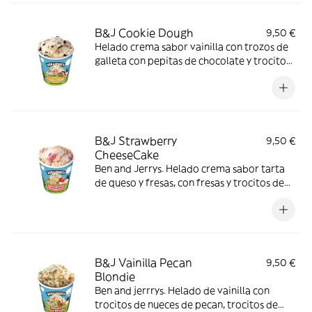
B&J Cookie Dough
9,50 €
Helado crema sabor vainilla con trozos de
galleta con pepitas de chocolate y trocitos
chocolateados.
B&J Strawberry
9,50 €
CheeseCake
Ben and Jerrys. Helado crema sabor tarta
de queso y fresas, con fresas y trocitos de
galleta.
B&J Vainilla Pecan
9,50 €
Blondie
Ben and jerrrys. Helado de vainilla con
trocitos de nueces de pecan, trocitos de