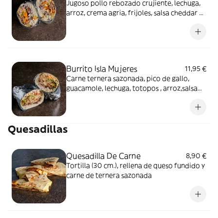
Jugoso pollo rebozado crujiente, lechuga,
arroz, crema agria, frijoles, salsa cheddar y
cebolla, y casi 500 gr
Burrito Isla Mujeres
11,95 €
Carne ternera sazonada, pico de gallo,
guacamole, lechuga, totopos , arroz,salsa
queso cheddar y nuestra salsa de crema
agria.
Quesadillas
Quesadilla De Carne
8,90 €
Tortilla (30 cm.), rellena de queso fundido y
carne de ternera sazonada