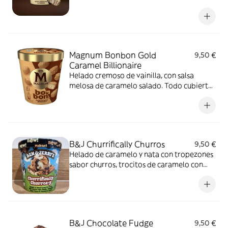
Perfectamente equilibrado con cremoso
helado de vainilla y salsa al cacao con
galleta.
Magnum Bonbon Gold
9,50 €
Caramel Billionaire
Helado cremoso de vainilla, con salsa
melosa de caramelo salado. Todo cubierto
de delicioso chocolate blanco con
caramelo y crujientes trozos de galleta
crujiente.
B&J Churrifically Churros
9,50 €
Helado de caramelo y nata con tropezones
sabor churros, trocitos de caramelo con
canela y remolinos de chocolate
B&J Chocolate Fudge
9,50 €