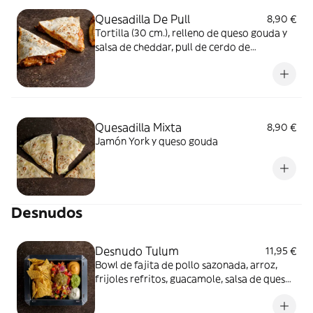
Quesadilla De Pull
8,90 €
Tortilla (30 cm.), relleno de queso gouda y
salsa de cheddar, pull de cerdo de
barbacoa
Quesadilla Mixta
8,90 €
Jamón York y queso gouda
Desnudos
Desnudo Tulum
11,95 €
Bowl de fajita de pollo sazonada, arroz,
frijoles refritos, guacamole, salsa de queso
cheddar, pico de gallo clásico, lechuga
jalapeño y todo bañado en salsa verde