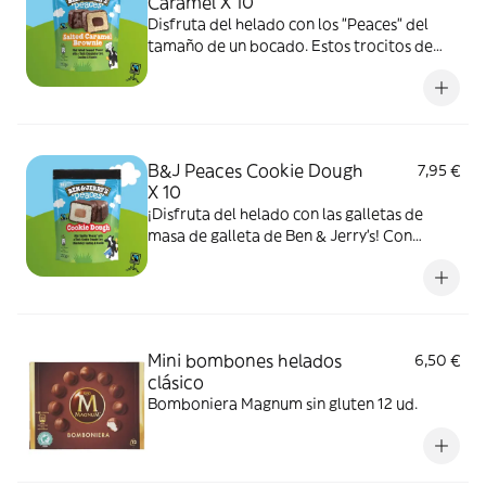
Caramel X 10
Disfruta del helado con los "Peaces" del
tamaño de un bocado. Estos trocitos de
helado de vainilla con un grueso centro de
masa de galleta, cubiertos con una capa de
chocolate y galleta son perfectos para
compartir, ¡pero no te sorprendas si
terminas qued
B&J Peaces Cookie Dough
7,95 €
X 10
¡Disfruta del helado con las galletas de
masa de galleta de Ben & Jerry's! Con
helado de vainilla cubierto con una capa de
chocolate y un centro de masa de galleta
suave, son bocados del tamaño de un
bocado de euforia de helado que son
perfectos para comp
Mini bombones helados
6,50 €
clásico
Bomboniera Magnum sin gluten 12 ud.