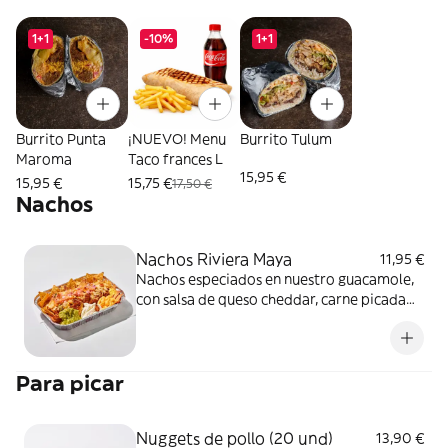
1+1
-10%
1+1
Burrito Punta
¡NUEVO! Menu
Burrito Tulum
Maroma
Taco frances L
15,95 €
15,95 €
15,75 €
17,50 €
Nachos
Nachos Riviera Maya
11,95 €
Nachos especiados en nuestro guacamole,
con salsa de queso cheddar, carne picada
sazonada, pico de gallo, jalapeño, quesos
gouda y un toque final de crema agria
Para picar
Nuggets de pollo (20 und)
13,90 €