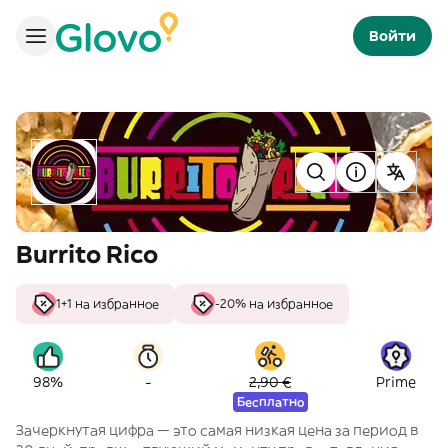
Войти
Burrito Rico
1+1 на избранное
-20% на избранное
-
98%
2,90 €
Prime
Бесплатно
Зачеркнутая цифра — это самая низкая цена за период в