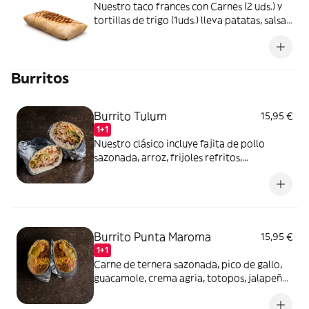
Nuestro taco frances con Carnes (2 uds.) y
tortillas de trigo (1uds.) lleva patatas, salsa
de queso casera y añade tus ingredientes
Burritos
Burrito Tulum
15,95 €
1+1
Nuestro clásico incluye fajita de pollo
sazonada, arroz, frijoles refritos,
guacamole, salsa de queso cheddar, pico de
gallo clásico, lechuga jalapeño, salsa verde
Burrito Punta Maroma
15,95 €
1+1
Carne de ternera sazonada, pico de gallo,
guacamole, crema agria, totopos, jalapeño,
salsa cheddar y queso goudan, y casi 500 gr