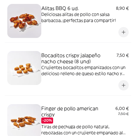
Alitas BBQ 6 ud.
8,90 €
Deliciosas alitas de pollo con salsa
barbacoa, ¡perfectas para compartir!
Bocaditos crispy jalapeño
7,50 €
nacho cheese (8 und)
Crujientes bocaditos empanizados con un
delicioso relleno de queso estilo nacho y
trocitos de Jalapeño, que aportan un toque
ligeramente picante y lleno de sabor
Finger de pollo american
6,00 €
crispy
7,50 €
-20%
Tiras de pechuga de pollo natural,
rebozadas con un crujiente empanado al