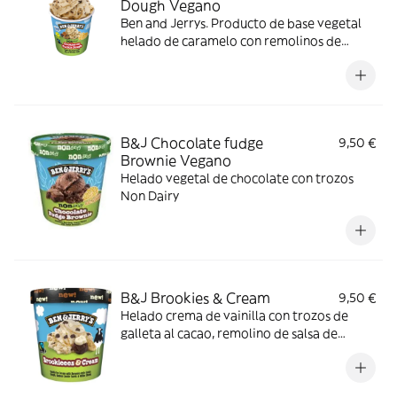
Dough Vegano
Ben and Jerrys. Producto de base vegetal
helado de caramelo con remolinos de
galleta (6,5%), masa de galleta al cacao
(8,5%) y trocitos chocolateados (5%).
Vegano
B&J Chocolate fudge
9,50 €
Brownie Vegano
Helado vegetal de chocolate con trozos
Non Dairy
B&J Brookies & Cream
9,50 €
Helado crema de vainilla con trozos de
galleta al cacao, remolino de salsa de
galleta y piezas de caramelo.