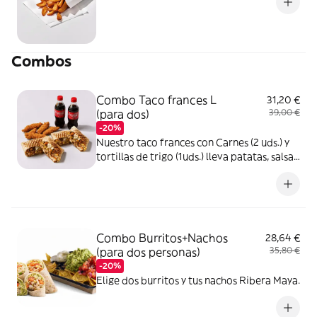
Combos
Combo Taco frances L
31,20 €
(para dos)
39,00 €
-20%
Nuestro taco frances con Carnes (2 uds.) y
tortillas de trigo (1uds.) lleva patatas, salsa
de queso casera y añade tus ingredientes,+
refresco+patatas
Combo Burritos+Nachos
28,64 €
(para dos personas)
35,80 €
-20%
Elige dos burritos y tus nachos Ribera Maya.