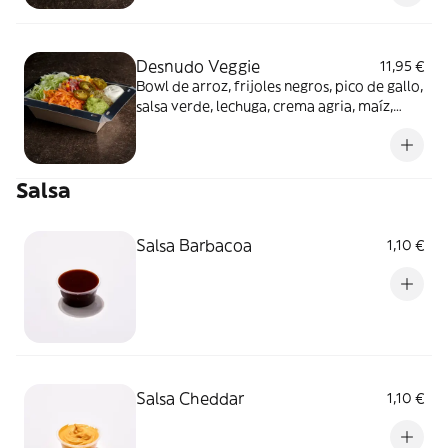
Desnudo Veggie
11,95 €
Bowl de arroz, frijoles negros, pico de gallo,
salsa verde, lechuga, crema agria, maíz,
zanahoria, jalapeño y guacamole
Salsa
Salsa Barbacoa
1,10 €
Salsa Cheddar
1,10 €