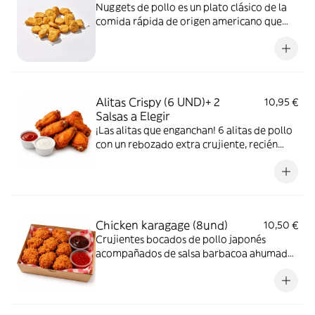
Nuggets de pollo es un plato clásico de la
comida rápida de origen americano que
tiene una textura jugosa y crujiente. Elige
dos salsas
Alitas Crispy (6 UND)+ 2
10,95 €
Salsas a Elegir
¡Las alitas que enganchan! 6 alitas de pollo
con un rebozado extra crujiente, recién
preparadas y acompañadas de 2 salsas a
elegir. Perfectas para compartir... o no.
Chicken karagage (8und)
10,50 €
Crujientes bocados de pollo japonés
acompañados de salsa barbacoa ahumada
y Sweet Chilli dulce y ligeramente picante.