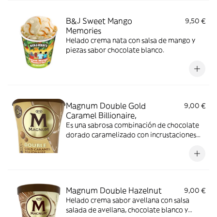
B&J Sweet Mango
9,50 €
Memories
Helado crema nata con salsa de mango y
piezas sabor chocolate blanco.
Magnum Double Gold
9,00 €
Caramel Billionaire,
Es una sabrosa combinación de chocolate
dorado caramelizado con incrustaciones
de crujiente galleta italiana que envuelve
una capa de helado cremoso l
Magnum Double Hazelnut
9,00 €
Helado crema sabor avellana con salsa
salada de avellana, chocolate blanco y