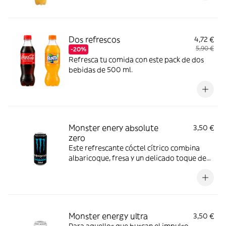
Dos refrescos
4,72 €
5,90 €
-20%
Refresca tu comida con este pack de dos
bebidas de 500 ml.
Monster enery absolute
3,50 €
zero
Este refrescante cóctel cítrico combina
albaricoque, fresa y un delicado toque de
melocotón para activar tus sentidos sin
comprometer tu dieta: cero azúcar. Ideal
para aquellos que buscan una inyección de
energía sin las calorías extra.
Monster energy ultra
3,50 €