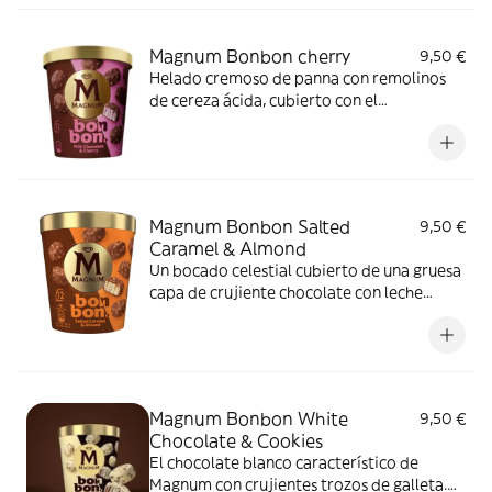
Magnum Bonbon cherry
9,50 €
Helado cremoso de panna con remolinos
de cereza ácida, cubierto con el
característico chocolate crujiente de
Magnum y terminado con trocitos
crujientes de frutos rojos.
Magnum Bonbon Salted
9,50 €
Caramel & Almond
Un bocado celestial cubierto de una gruesa
capa de crujiente chocolate con leche
Magnum® con trozos de almendras
tostadas. Descubre el cremoso helado de
vainilla y la salsa de caramelo salado
Magnum Bonbon White
9,50 €
Chocolate & Cookies
El chocolate blanco característico de
Magnum con crujientes trozos de galleta.