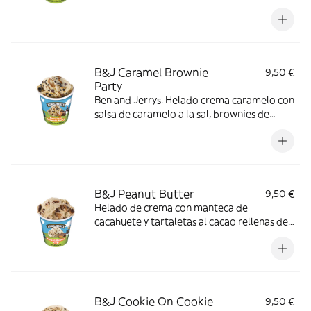
brownie blanco y salsa de caramelo a la sal.​
B&J Caramel Brownie
9,50 €
Party
Ben and Jerrys. Helado crema caramelo con
salsa de caramelo a la sal, brownies de
chocolate y galleta de chocolate
B&J Peanut Butter
9,50 €
Helado de crema con manteca de
cacahuete y tartaletas al cacao rellenas de
manteca de cacahuete.
B&J Cookie On Cookie
9,50 €