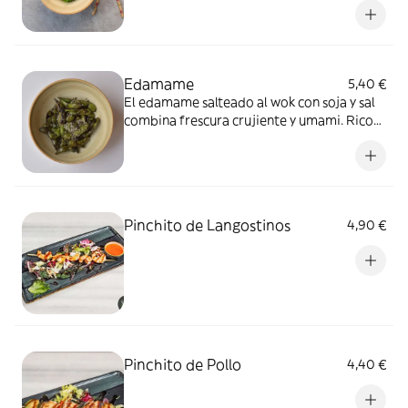
baja en calorías, es una opción saludable y
deliciosa, perfecta para refrescar el
paladar.
Edamame
5,40 €
El edamame salteado al wok con soja y sal
combina frescura crujiente y umami. Rico
en proteínas, fibra, antioxidantes, vitaminas
y minerales, es una opción ligera y nutritiva.
Pinchito de Langostinos
4,90 €
Pinchito de Pollo
4,40 €