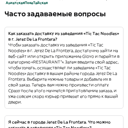
Азиатская
Поке
Тайская
Часто задаваемые вопросы
Как заказать доставку из заведения «Tic Tac Noodles»
в г. Jerez De La Frontera?
Чтобы заказать доставку из заведения «Tic Tac
Noodles» в г. Jerez De La Frontera, достаточно зайти на
веб-сайт или открыть приложение Glovo и перейти в
категорию «RESTAURANT”». Затем введите свой адрес,
чтобы узнать, осуществляет ли заведение «Tic Tac
Noodles» доставку в вашем районе города Jerez De La
Frontera. Выберите нужные товары и добавьте их в
свой заказ. Теперь вам нужно произвести оплату.
Сразу после этого начнется приготовление заказа, и
уже совсем скоро курьер привезет его прямо к вашей
двери.
Я сейчас в городе Jerez De La Frontera. Что можно
заказать в заведении «Tic Tac Noodles»?