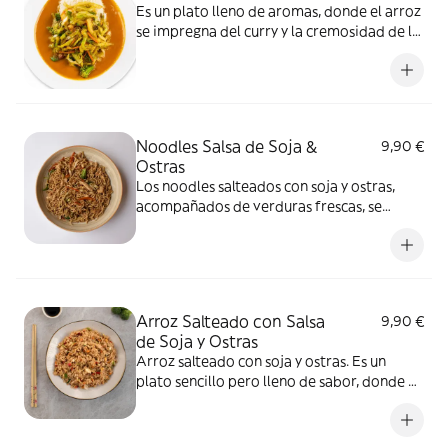
Es un plato lleno de aromas, donde el arroz
se impregna del curry y la cremosidad de la
leche de coco. Puedes elegir el nivel de
picante, acompañado de crujientes
verduras frescas y tu proteína favorita,
logrando un equilibrio.(Opción sin gluten y
vegana)
Noodles Salsa de Soja &
9,90 €
Ostras
Los noodles salteados con soja y ostras,
acompañados de verduras frescas, se
sirven con la proteína de tu elección y el
nivel de picante a tu gusto. Disponibles en
versión sin gluten y vegana. Alérgenos:
gluten, soja, moluscos (en la versión
estándar).
Arroz Salteado con Salsa
9,90 €
de Soja y Ostras
Arroz salteado con soja y ostras. Es un
plato sencillo pero lleno de sabor, donde el
arroz se impregna de una rica salsa de soja
y ostras. Se acompaña de verduras frescas
salteados y con la proteína que más te