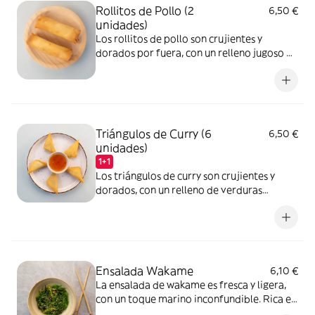
Rollitos de Pollo (2
6,50 €
unidades)
Los rollitos de pollo son crujientes y
dorados por fuera, con un relleno jugoso de
pollo sazonado y verduras frescas. Un
entrante perfecto con un equilibrio de
sabores ligeros y sabrosos. Acompañado de
salsa de chili dulce.
Triángulos de Curry (6
6,50 €
unidades)
1+1
Los triángulos de curry son crujientes y
dorados, con un relleno de verduras
especiado con curry que aporta un toque
exótico y sabroso en cada bocado.
Perfectos como aperitivo y entrante.
Acompañados con salsa de chili dulce.
Ensalada Wakame
6,10 €
La ensalada de wakame es fresca y ligera,
con un toque marino inconfundible. Rica en
fibra, minerales como el calcio y el hierro, y