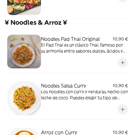
¥ Noodles & Arroz ¥
Noodles Pad Thai Original
10,90 €
El Pad Thai es un clásico Thai, famoso por
su armonía entre sabores dulces, ácidos y
salados. Preparado en wok, combina fideos
de arroz con huevo, salsa de pescado y
tamarindo.Se acompaña con brotes de
soja, cacahuetes y cebolleta. Opción
vegana.
Noodles Salsa Curry
10,90 €
Los noodles con curry y verduras, hecho con
leche de coco. Puedes elegir tu tipo de
curry favorito según el nivel de picante que
prefieras, todo combinado con crujientes
verduras frescas y la proteína que quieras.
(Opción sin gluten y vegana)
Arroz con Curry
10,90 €