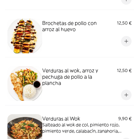
acompañar a la brocheta de pollo.
Brochetas de pollo con
12,50 €
arroz al huevo
Verduras al wok, arroz y
12,50 €
pechuga de pollo a la
plancha
Verduras al Wok
9,90 €
Salteado al wok de col, pimiento rojo,
pimiento verde, calabacín, zanahoria,
champiñones, brócoli y maíz baby