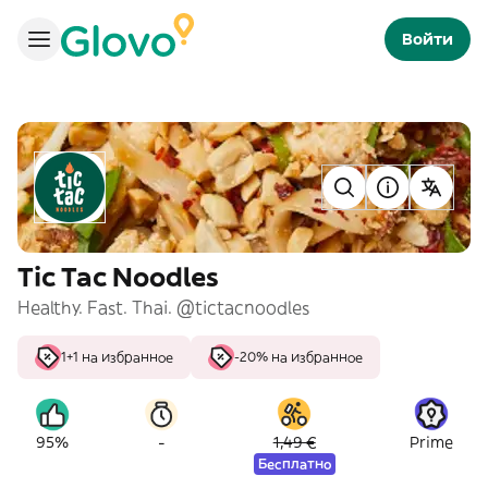
Войти
Tic Tac Noodles
Healthy. Fast. Thai. @tictacnoodles
1+1 на избранное
-20% на избранное
-
95%
1,49 €
Prime
Бесплатно