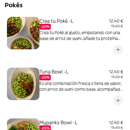
Pokés
guste.( Opción sin gluten y vegana)
Crea tu Poké -L
12,40 €
15,50 €
-20%
Crea tu Poké al gusto, empezando con una
base de arroz de sushi, añade tu proteína
favorita y complementa con los toppings
que más te gusten . Dale un toque crujiente
con cebolla crujiente, tempura o furikake, y
termina con tus salsas preferidas.
Tuna Bowl -L
12,40 €
15,50 €
-20%
Es una combinación fresca y llena de sabor,
con arroz de sushi como base, acompañado
de atún, aguacate, edamame y tobikko. El
toque de cebollino, furikake y shichimi, y
todo coronado con la deliciosa salsa
mukanky y mayo japonesa.( Opción sin
gluten).
Mupanky Bowl -L
12,40 €
15,50 €
-20%