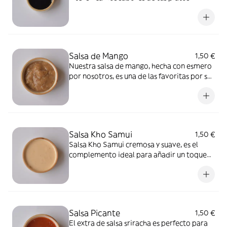
favoritos.
Salsa de Mango
1,50 €
Nuestra salsa de mango, hecha con esmero
por nosotros, es una de las favoritas por su
dulce frescura y toque tropical. Realza
cualquier plato.
Salsa Kho Samui
1,50 €
Salsa Kho Samui cremosa y suave, es el
complemento ideal para añadir un toque
extra de sabor. ¡Un favorito de siempre!
Salsa Picante
1,50 €
El extra de salsa sriracha es perfecto para