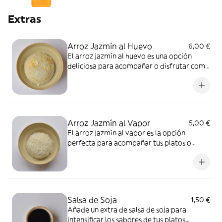
Extras
Arroz Jazmín al Huevo
6,00 €
El arroz jazmín al huevo es una opción
deliciosa para acompañar o disfrutar como
extra, con su textura suave y el sabor
delicado del huevo, que complementa a la
perfección cualquier plato, añadiendo un
toque sabroso
Arroz Jazmín al Vapor
5,00 €
El arroz jazmín al vapor es la opción
perfecta para acompañar tus platos o
como extra, con su textura suave y
aromática que complementa cualquier
comida sin restar protagonismo a los
sabores principales.
Salsa de Soja
1,50 €
Añade un extra de salsa de soja para
intensificar los sabores de tus platos