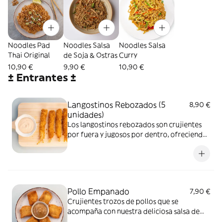
Noodles Pad
Noodles Salsa
Noodles Salsa
Thai Original
de Soja & Ostras
Curry
10,90 €
9,90 €
10,90 €
± Entrantes ±
Langostinos Rebozados (5
8,90 €
unidades)
Los langostinos rebozados son crujientes
por fuera y jugosos por dentro, ofreciendo
una deliciosa combinación de texturas con
el delicado sabor del mar. Acompañados
con nuestra rica salsa Koh Samui. Perfecto
para compartir.
Pollo Empanado
7,90 €
Crujientes trozos de pollos que se
acompaña con nuestra deliciosa salsa de
mango, que aporta un equilibrio perfecto