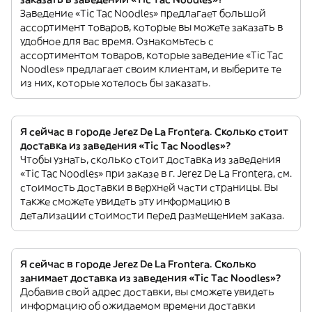
Заведение «Tic Tac Noodles» предлагает большой
ассортимент товаров, которые вы можете заказать в
удобное для вас время. Ознакомьтесь с
ассортиментом товаров, которые заведение «Tic Tac
Noodles» предлагает своим клиентам, и выберите те
из них, которые хотелось бы заказать.
Я сейчас в городе Jerez De La Frontera. Сколько стоит
доставка из заведения «Tic Tac Noodles»?
Чтобы узнать, сколько стоит доставка из заведения
«Tic Tac Noodles» при заказе в г. Jerez De La Frontera, см.
стоимость доставки в верхней части страницы. Вы
также сможете увидеть эту информацию в
детализации стоимости перед размещением заказа.
Я сейчас в городе Jerez De La Frontera. Сколько
занимает доставка из заведения «Tic Tac Noodles»?
Добавив свой адрес доставки, вы сможете увидеть
информацию об ожидаемом времени доставки