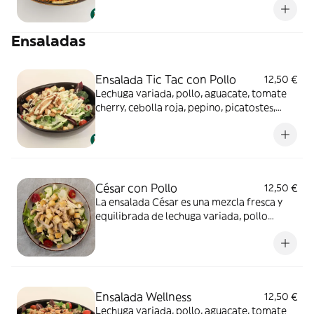
Ensaladas
Ensalada Tic Tac con Pollo
12,50 €
Lechuga variada, pollo, aguacate, tomate
cherry, cebolla roja, pepino, picatostes,
parmesano y salsa Tic Tac
César con Pollo
12,50 €
La ensalada César es una mezcla fresca y
equilibrada de lechuga variada, pollo
tierno, tomate cherry, pepino crujiente y
queso parmesano, todo coronado con
picatostes dorados y salsa César cremosa.
Un clásico lleno de sabor y texturas.
Ensalada Wellness
12,50 €
Lechuga variada, pollo, aguacate, tomate