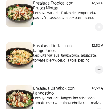
Ensalada Tropical con
12,50 €
Frutas Mixtas
Lechuga variada, frutas de temporada,
pasas, frutos secos, miel y parmesano.
Ensalada Tic Tac con
12,50 €
Langostinos
Lechuga variada, langostinos, aguacate,
tomate cherry, cebolla roja, pepino,
picatostes, parmesano y salsa Tic Tac
Ensalada Bangkok con
12,50 €
Langostino
Lechuga variada, langostino rebozado,
tomate cherry, pepino, cebolla roja, maíz
baby y salsa Toc Toc