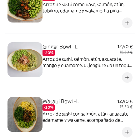
Arroz de sushi como base, salmón, atún,
tobikko, edamame y wakame. La piña
aporta un toque fresco y dulce, cebollino,
furikake y sésamo negro añaden crujiente y
sabor. Acompañado de salsa mupanky y
mayo kimchei, para un acabado exótico.
(Opción sin gluten)
Ginger Bowl -L
12,40 €
15,50 €
-20%
Arroz de sushi, salmón, atún, aguacate,
mango y edamame. El jengibre da un toque
aromático, y el cebollino, furikake y
shichimi realzan los sabores con un toque
crujiente y especiado. Marinado con la salsa
mupanky y la salsa tonkatsu. (Opción sin
gluten)
Wasabi Bowl -L
12,40 €
15,50 €
-20%
Arroz de sushi con salmón, atún, aguacate,
edamame y wakame, acompañado de
mango fresco y un toque crujiente de
furikake y shichimi. Todo se realza con la
picante mayo de wasabi y la salsa mupanky.