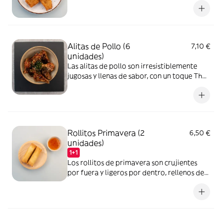
entre lo dulce y lo salado. Un bocado lleno
de contrastes y sabor.
Alitas de Pollo (6
7,10 €
unidades)
Las alitas de pollo son irresistiblemente
jugosas y llenas de sabor, con un toque Thai.
Doradas por fuera y tiernas por dentro,
cada bocado es una explosión de sabor.
Rollitos Primavera (2
6,50 €
unidades)
1+1
Los rollitos de primavera son crujientes
por fuera y ligeros por dentro, rellenos de
verduras frescas y sabrosas. Perfectos
como entrante, cada bocado es una
deliciosa mezcla de texturas. Acompañado
con salsa de chili dulce.