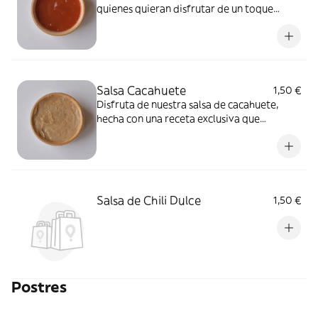
quienes quieran disfrutar de un toque
picante en sus platos. Con su mezcla de
chiles frescos y ajo, aporta un sabor intenso
y equilibrado .Ideal para añadir ese toque
de fuego que eleva cada bocado.
Salsa Cacahuete
1,50 €
Disfruta de nuestra salsa de cacahuete,
hecha con una receta exclusiva que
combina cremosidad y un suave toque de
dulzura. Perfecta para acompañar platos
asiáticos o dar un giro diferente a tus
comidas.
Salsa de Chili Dulce
1,50 €
Postres