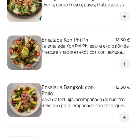
cherry, queso fresco, pasas, frutos secos y
vinagreta con miel.
Ensalada Koh Phi Phi
12,50 €
La ensalada Koh Phi Phi es una explosión de
frescura y sabores exóticos, con lechuga
variada, pollo al estilo Koh Phi Phi,
aguacate, fresas, manzana, y un toque
salado del queso parmesano. Los
cacahuetes aportan un crujido perfecto y
una vinagreta de miel
Ensalada Bangkok con
12,50 €
Pollo
Base de lechuga, acompañada de nuestro
delicioso pollo empanado con coco, que
aporta una textura crujiente y un toque
tropical, Tomates cherry, pepino, cebolla
roja y maíz baby añaden frescura, mientras
la salsa Toc Toc envuelve todo con un sabor
único.