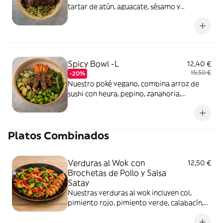
tartar de atún, aguacate, sésamo y
cebollino. La tempura crujiente añade
textura, mientras la mayo kimchi y la salsa
tartárica completan el plato con un toque
cremoso y picante
Spicy Bowl -L
12,40 €
15,50 €
-20%
Nuestro poké vegano, combina arroz de
sushi con heura, pepino, zanahoria,
aguacate, wakame y edamame. El sésamo y
el cebollino añaden un toque extra,
mientras la salsa tonkatsu, sriracha y soja le
Platos Combinados
dan el picante perfecto.
Verduras al Wok con
12,50 €
Brochetas de Pollo y Salsa
Satay
Nuestras verduras al wok incluyen col,
pimiento rojo, pimiento verde, calabacín,
zanahoria, champiñones, brócoli y maíz
baby. La combinación perfecta para