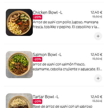
Chicken Bowl -L
12,40 €
15,50 €
-20%
Arroz de sushi con pollo jugoso, manzana
fresca, tobikko y pepino. El cebollino y la
cebolla crujiente aportan textura, mientras
el sésamo y el shichimi añaden un toque de
sabor. Todo realzado por las salsas yakiniku
y aojiso.( Opción sin gluten)
Salmon Bowl -L
12,40 €
15,50 €
-20%
arroz de sushi con salmón fresco,
edamame, cebolla crujiente y aguacate. El
sésamo y el shichimi añaden un toque
especiado, todo acompañado de las salsas
tonkatsu y yakiniku para un sabor
irresistible.( Opción sin gluten)
Tartar Bowl -L
12,40 €
15,50 €
-20%
Base de arroz de sushi con un sabroso