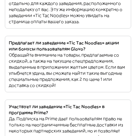
отдельно для каждого заведения, расположенного
неподалеку от вас. Эту же информацию конкретно о
заведении «Tic Tac Noodles» можно увидеть на
странице оплаты вашего заказа.
Предлагает ли заведение «Tic Tac Noodles» акции
или бонусы пользователям Glovo?
Обращайте внимание на товары, предлагаемые со
скидкой, а также на текущие спецпредложения,
выделенные в приложении желтым цветом. Если вам
улыбнется удача, вы сможете найти такие выгодные
специальные предложения, как 2 по цене 1 или
доставка со скидкой!
Участвует ли заведение «Tic Tac Noodles» в
программе Prime?
Да. Подписка на Prime дает пользователям право не
только на неограниченные бесплатные доставки из
некоторых партнерских заведений, но и позволяет