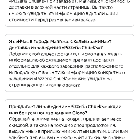
«Pizzeria Chuek's» при заказе в г. Manresa, см. стоимость
доставки в верхней части страницы. Вы также
сможете увидеть эту информацию в детализации
стоимости перед размещением заказа.
Я сейчас в городе Manresa. Сколько занимает
доставка из заведения «Pizzeria Chuek's»?
Добавив свой адрес доставки, вы сможете увидеть
информацию об ожидаемом времени доставки
отдельно для каждого заведения, расположенного
неподалеку от вас. Эту же информацию конкретно о
заведении «Pizzeria Chuek's» можно увидеть на
странице оплаты вашего заказа.
Предлагает ли заведение «Pizzeria Chuek's» акции
или бонусы пользователям Glovo?
Обращайте внимание на товары, предлагаемые со
скидкой, а также на текущие спецпредложения,
выделенные в приложении желтым цветом. Если вам
улыбнется удача, вы сможете найти такие выгодные