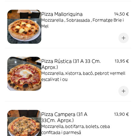
Pizza Malloriquina
14,50 €
Mozzarella , Sobrassada , Formatge Brie i
Mel
Pizza Rústica (31 A 33 Cm.
13,95 €
Aprox.)
Mozzarella, xistorra, bacó, pebrot vermell
escalivat i ou
Pizza Campera (31 A
13,90 €
33Cm. Aprox.)
Mozzarella, botifarra, bolets, ceba
confitada i parmesà