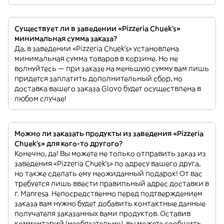
Существует ли в заведении «Pizzeria Chuek's»
минимальная сумма заказа?
Да, в заведении «Pizzeria Chuek's» установлена
минимальная сумма товаров в корзине. Но не
волнуйтесь — при заказе на меньшую сумму вам лишь
придется заплатить дополнительный сбор, но
доставка вашего заказа Glovo будет осуществлена в
любом случае!
Можно ли заказать продукты из заведения «Pizzeria
Chuek's» для кого-то другого?
Конечно, да! Вы можете не только отправить заказ из
заведения «Pizzeria Chuek's» по адресу вашего друга,
но также сделать ему неожиданный подарок! От вас
требуется лишь ввести правильный адрес доставки в
г. Manresa. Непосредственно перед подтверждением
заказа вам нужно будет добавить контактные данные
получателя заказанных вами продуктов. Оставив
комментарий (необязательно), вы можете сообщить