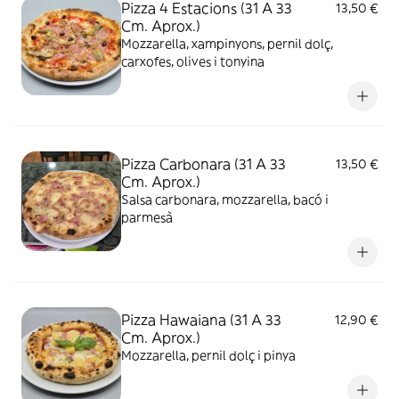
Pizza 4 Estacions (31 A 33
13,50 €
Cm. Aprox.)
Mozzarella, xampinyons, pernil dolç,
carxofes, olives i tonyina
Pizza Carbonara (31 A 33
13,50 €
Cm. Aprox.)
Salsa carbonara, mozzarella, bacó i
parmesà
Pizza Hawaiana (31 A 33
12,90 €
Cm. Aprox.)
Mozzarella, pernil dolç i pinya