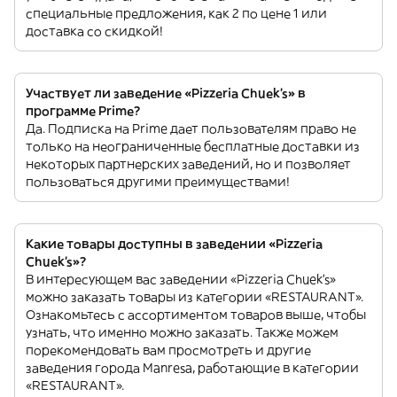
специальные предложения, как 2 по цене 1 или
доставка со скидкой!
Участвует ли заведение «Pizzeria Chuek's» в
программе Prime?
Да. Подписка на Prime дает пользователям право не
только на неограниченные бесплатные доставки из
некоторых партнерских заведений, но и позволяет
пользоваться другими преимуществами!
Какие товары доступны в заведении «Pizzeria
Chuek's»?
В интересующем вас заведении «Pizzeria Chuek's»
можно заказать товары из категории «RESTAURANT».
Ознакомьтесь с ассортиментом товаров выше, чтобы
узнать, что именно можно заказать. Также можем
порекомендовать вам просмотреть и другие
заведения города Manresa, работающие в категории
«RESTAURANT».