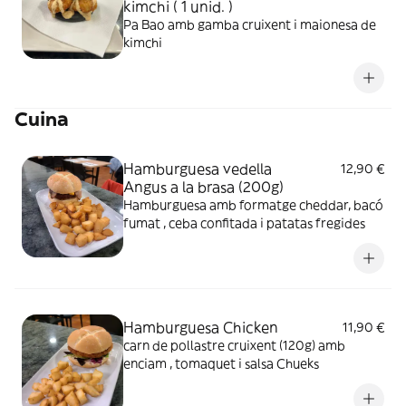
kimchi ( 1 unid. )
Pa Bao amb gamba cruixent i maionesa de
kimchi
Cuina
Hamburguesa vedella
12,90 €
Angus a la brasa (200g)
Hamburguesa amb formatge cheddar, bacó
fumat , ceba confitada i patatas fregides
Hamburguesa Chicken
11,90 €
carn de pollastre cruixent (120g) amb
enciam , tomaquet i salsa Chueks