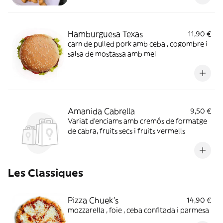
Hamburguesa Texas
11,90 €
carn de pulled pork amb ceba , cogombre i
salsa de mostassa amb mel
Amanida Cabrella
9,50 €
Variat d'enciams amb cremós de formatge
de cabra, fruits secs i fruits vermells
Les Classiques
Pizza Chuek's
14,90 €
mozzarella , foie , ceba confitada i parmesa