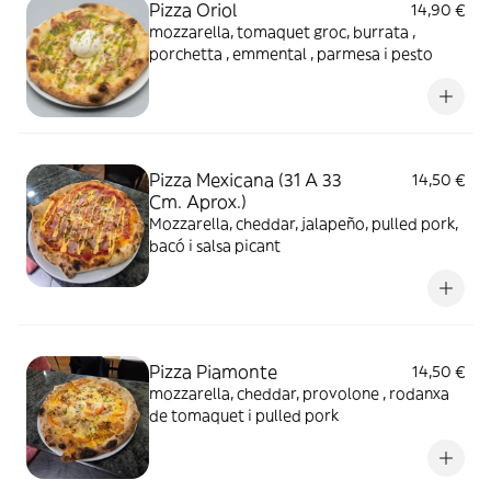
Pizza Oriol
14,90 €
mozzarella, tomaquet groc, burrata ,
porchetta , emmental , parmesa i pesto
Pizza Mexicana (31 A 33
14,50 €
Cm. Aprox.)
Mozzarella, cheddar, jalapeño, pulled pork,
bacó i salsa picant
Pizza Piamonte
14,50 €
mozzarella, cheddar, provolone , rodanxa
de tomaquet i pulled pork