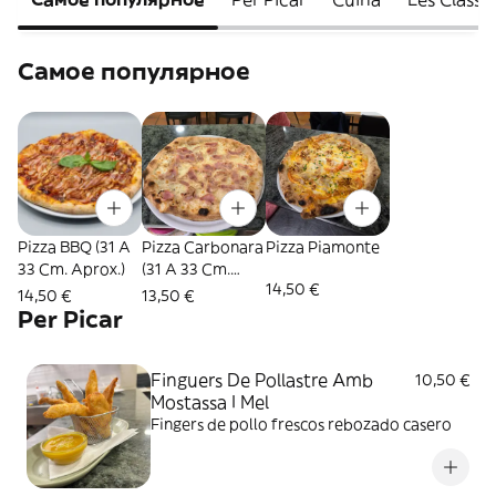
Самое популярное
Pizza BBQ (31 A
Pizza Carbonara
Pizza Piamonte
33 Cm. Aprox.)
(31 A 33 Cm.
14,50 €
Aprox.)
14,50 €
13,50 €
Per Picar
Finguers De Pollastre Amb
10,50 €
Mostassa I Mel
Fingers de pollo frescos rebozado casero