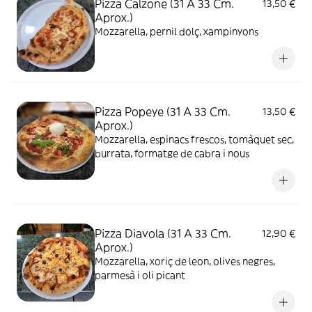
Pizza Calzone (31 A 33 Cm.
13,50 €
Aprox.)
Mozzarella, pernil dolç, xampinyons
Pizza Popeye (31 A 33 Cm.
13,50 €
Aprox.)
Mozzarella, espinacs frescos, tomàquet sec,
burrata, formatge de cabra i nous
Pizza Diavola (31 A 33 Cm.
12,90 €
Aprox.)
Mozzarella, xoriç de leon, olives negres,
parmesà i oli picant