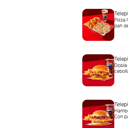
Telep
Pizza 
pan de
Telep
Doble
ceboll
elegir
una ra
Telep
Hambu
Con pa
Acomp
50 cl