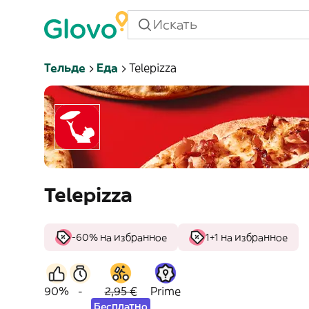
Тельде
Еда
Telepizza
Telepizza
-60% на избранное
1+1 на избранное
90%
-
2,95 €
Prime
Бесплатно