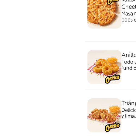
Chee
Masa n
pops d
huella
Anill
Todo a
fundi
salsa 
Trián
Delici
y lim
acomp