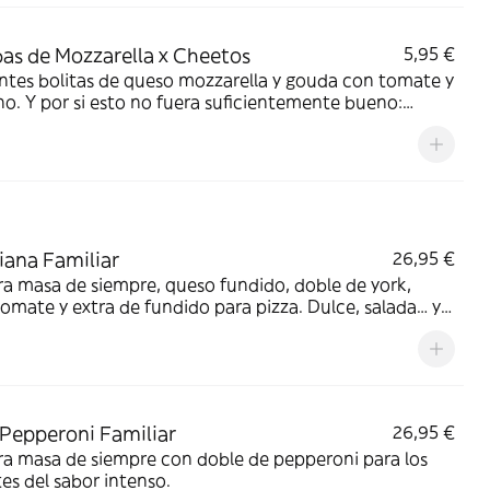
s de Mozzarella x Cheetos
5,95 €
ntes bolitas de queso mozzarella y gouda con tomate y
o. Y por si esto no fuera suficientemente bueno:
ng de Cheetos acompañado de nuestra salsa
brosa.
ana Familiar
26,95 €
a masa de siempre, queso fundido, doble de york,
tomate y extra de fundido para pizza. Dulce, salada… y
e deliciosa.
Pepperoni Familiar
26,95 €
a masa de siempre con doble de pepperoni para los
s del sabor intenso.