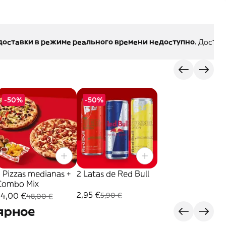
оставки в режиме реального времени недоступно.
Доставк
-50%
-50%
 Pizzas medianas +
2 Latas de Red Bull
Combo Mix
2,95 €
24,00 €
5,90 €
48,00 €
ярное