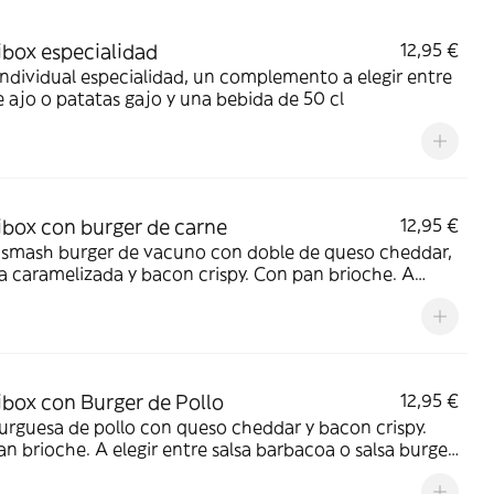
ibox especialidad
12,95 €
Individual especialidad, un complemento a elegir entre
 ajo o patatas gajo y una bebida de 50 cl
ibox con burger de carne
12,95 €
 smash burger de vacuno con doble de queso cheddar,
a caramelizada y bacon crispy. Con pan brioche. A
 entre salsa barbacoa o salsa burger. Acompañada de
ción de patatas gajo y una bebida de 50 cl
ibox con Burger de Pollo
12,95 €
rguesa de pollo con queso cheddar y bacon crispy.
n brioche. A elegir entre salsa barbacoa o salsa burger.
añada de una ración de patatas gajo y una bebida de