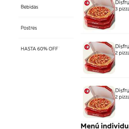
Disfru
Bebidas
3 pizz
Postres
Disfru
HASTA 60% OFF
2 pizz
Disfr
2 pizz
Menú individu