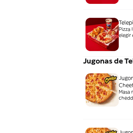
Telep
Pizza 
elegir
Jugonas de Te
Jugon
Chee
Masa n
chedda
Cheet
Jugon