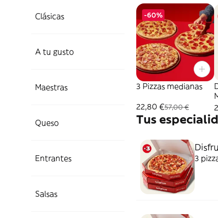
-60%
Clásicas
A tu gusto
3 Pizzas medianas
D
Maestras
22,80 €
2
57,00 €
Tus especiali
Queso
Disfru
Entrantes
3 pizz
Salsas