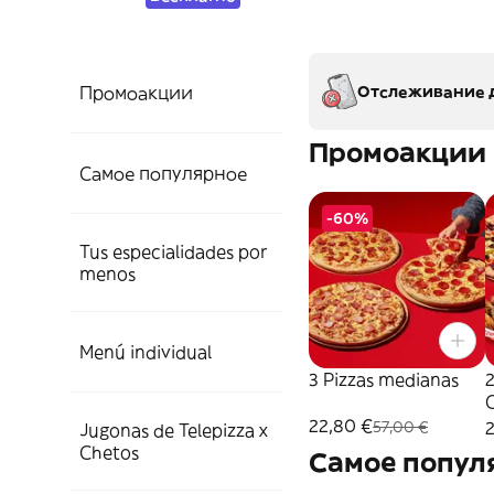
Промоакции
Отслеживание д
Промоакции
Самое популярное
-60%
Tus especialidades por
menos
Menú individual
3 Pizzas medianas
2
22,80 €
57,00 €
Jugonas de Telepizza x
Chetos
Самое попул