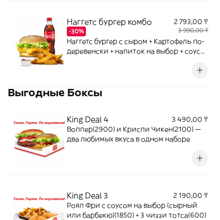
Наггетс бургер комбо
2 793,00 ₸
3 990,00 ₸
-30%
Наггетс бургер с сыром + Картофель по-
деревенски + напиток на выбор + соус
на выбор
Выгодные Боксы
King Deal 4
3 490,00 ₸
Воппер(2900) и Криспи Чикен(2100) —
два любимых вкуса в одном наборе
King Deal 3
2 190,00 ₸
Роял Фри с соусом на выбор (сырный
или барбекю)(1850) + 3 чиззи тотса(600)