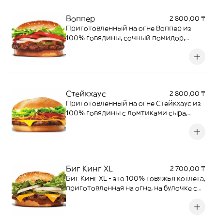
лук на мягкой булочке, посыпанной
кунжутом.
Воппер
2 800,00 ₸
Приготовленный на огне Воппер из
100% говядины, сочный помидор,
свежий нарезанный салат Айсберг,
густой майонез, хрустящие огурчики и
свежий лук на мягкой булочке,
посыпанной кунжутом.
Стейкхаус
2 800,00 ₸
Приготовленный на огне Стейкхаус из
100% говядины с ломтиками сыра,
свежим салатом Айсберг, хрустящим
жареным луком, ароматным соусом
барбекю и нежным майонезом,
подается в мягкой кукурузной булочке.
Биг Кинг XL
2 700,00 ₸
Биг Кинг XL - это 100% говяжья котлета,
приготовленная на огне, на булочке с
кунжутом, двумя ломтиками сыра плюс
фирменный соус «Кинг», салат айсберг,