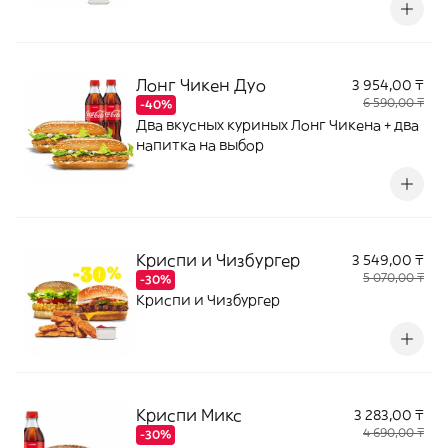
Лонг Чикен Дуо
3 954,00 ₸
6 590,00 ₸
-40%
Два вкусных куриных Лонг Чикена + два
напитка на выбор
Криспи и Чизбургер
3 549,00 ₸
5 070,00 ₸
-30%
Криспи и Чизбургер
Криспи Микс
3 283,00 ₸
4 690,00 ₸
-30%