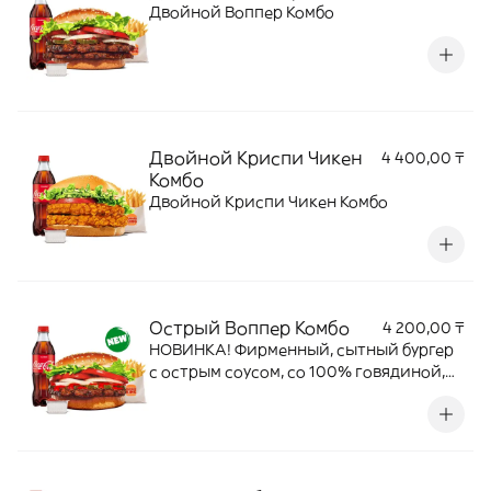
Двойной Воппер Комбо
Двойной Криспи Чикен
4 400,00 ₸
Комбо
Двойной Криспи Чикен Комбо
Острый Воппер Комбо
4 200,00 ₸
НОВИНКА! Фирменный, сытный бургер
с острым соусом, со 100% говядиной,
приготовленной на открытом огне +
Кинг Фри М + напиток + соус на выбор