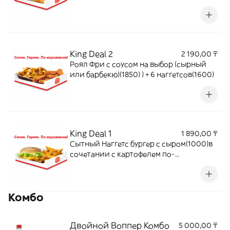
King Deal 2
2 190,00 ₸
Роял Фри с соусом на выбор (сырный
или барбекю)(1850) ) + 6 наггетсов(1600)
King Deal 1
1 890,00 ₸
Сытный Наггетс бургер с сыром(1000)в
сочетании с картофелем по-
деревенски(1050)
Комбо
Двойной Воппер Комбо
5 000,00 ₸