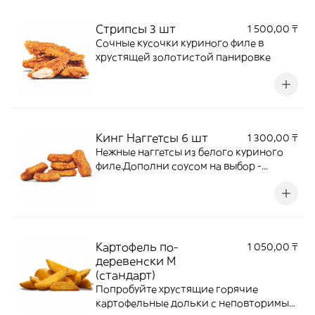
Стрипсы 3 шт
1 500,00 ₸
Сочные кусочки куриного филе в
хрустящей золотистой панировке
Кинг Наггетсы 6 шт
1 300,00 ₸
Нежные наггетсы из белого куриного
филе.Дополни соусом на выбор -
сырный, кетчуп, барбекю.
Картофель по-
1 050,00 ₸
деревенски M
(стандарт)
Попробуйте хрустящие горячие
картофельные дольки с неповторимым