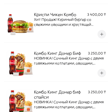
Криспи Чикен Комбо
3 400,00 ₸
Хит Продаж! Куриный бургер со
свежими овощами и хрустящей
котлетой в панировке + Кинг Фри М +
напиток + соус на выбор
Комбо Кинг Донер Биф
3 250,00 ₸
НОВИНКА! Сочный Кинг Донер с двумя
говяжьими котлетами, овощами,
картофелем фри и пикантными соусом
в тортилье.Кинг Донер биф(1950) + Фри
М(850) + Напиток на выбор(780) + Соус
на выбор(160)
Комбо Кинг Донер биф
3 250,00 ₸
спайси
НОВИНКА! Сочный Кинг Донер с двумя
говяжьими котлетами, овощами,