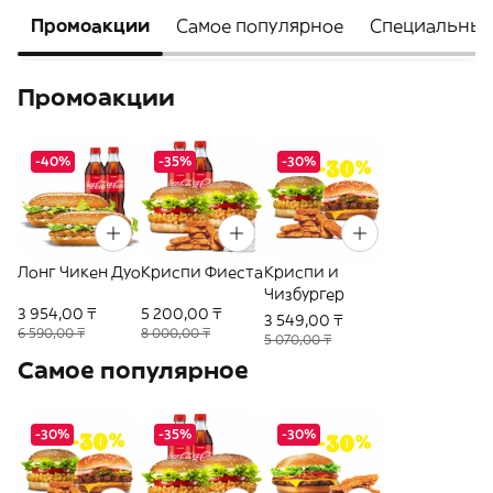
Промоакции
Самое популярное
Специальные
Промоакции
-40%
-35%
-30%
Лонг Чикен Дуо
Криспи Фиеста
Криспи и
Чизбургер
3 954,00 ₸
5 200,00 ₸
3 549,00 ₸
6 590,00 ₸
8 000,00 ₸
5 070,00 ₸
Самое популярное
-30%
-35%
-30%