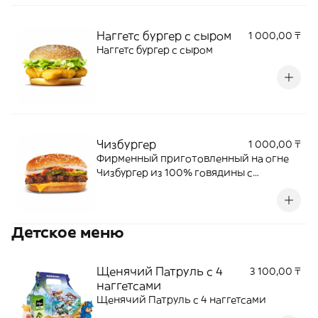
Наггетс бургер с сыром
1 000,00 ₸
Наггетс бургер с сыром
Чизбургер
1 000,00 ₸
Фирменный приготовленный на огне
Чизбургер из 100% говядины с
ломтиком слегка расплавленного сыра,
хрустящим маринованным огурчиком,
луком, горчицей и кетчупом, которые
Детское меню
подаются в подрумяненной булочке с
кунжутом.
Щенячий Патруль с 4
3 100,00 ₸
наггетсами
Щенячий Патруль с 4 наггетсами