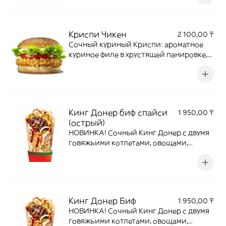
булочке с кунжутом.
Криспи Чикен
2 100,00 ₸
Сочный куриный Криспи: ароматное
куриное филе в хрустящей панировке,
дополненное спелым ломтиком
помидора, свежими листьями салата
Айсберг и нежным соусом, подается в
мягкой булочке с кунжутом.
Кинг Донер биф спайси
1 950,00 ₸
(острый)
НОВИНКА! Сочный Кинг Донер с двумя
говяжьими котлетами, овощами,
картофелем фри и пикантными соусом
в тортилье.
Кинг Донер Биф
1 950,00 ₸
НОВИНКА! Сочный Кинг Донер с двумя
говяжьими котлетами, овощами,