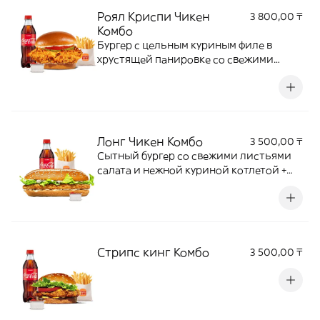
Роял Криспи Чикен
3 800,00 ₸
Комбо
Бургер с цельным куриным филе в
хрустящей панировке со свежими
овощами и мягкой булочкой бриошь —
идеальное сочетание текстур и вкуса.
Лонг Чикен Комбо
3 500,00 ₸
Сытный бургер со свежими листьями
салата и нежной куриной котлетой +
Кинг Фри М + напиток + соус на выбор
Стрипс кинг Комбо
3 500,00 ₸