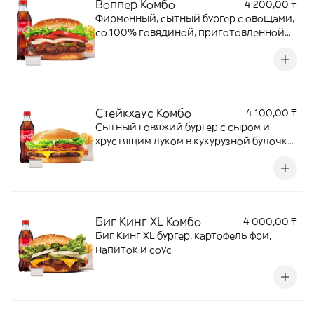
Воппер Комбо
4 200,00 ₸
Фирменный, сытный бургер с овощами,
со 100% говядиной, приготовленной
на открытом огне + Кинг Фри М +
напиток + соус на выбор
Стейкхаус Комбо
4 100,00 ₸
Сытный говяжий бургер с сыром и
хрустящим луком в кукурузной булочке
с соусом барбекю + Кинг Фри М +
напиток + соус на выбор
Биг Кинг XL Комбо
4 000,00 ₸
Биг Кинг XL бургер, картофель фри,
напиток и соус