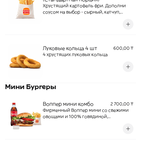
Хрустящий картофель фри. Дополни
соусом на выбор - сырный, кетчуп,
барбекю.
Луковые кольца 4 шт
600,00 ₸
4 хрустящих луковых кольца
Мини Бургеры
Воппер мини комбо
2 700,00 ₸
Фирменный Воппер мини со свежими
овощами и 100% говядиной,
приготовленной на огне + Кинг Фри М+
Coca-Cola 500 мл + соус на выбор