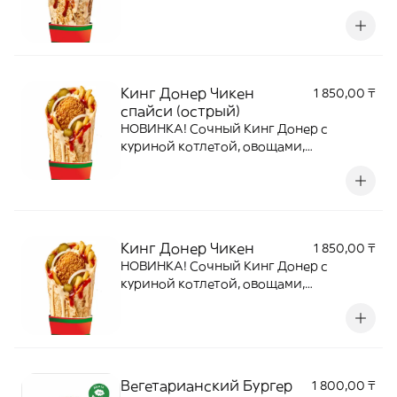
картофелем фри и соусом в тортилье.
Кинг Донер Чикен
1 850,00 ₸
спайси (острый)
НОВИНКА! Сочный Кинг Донер с
куриной котлетой, овощами,
картофелем фри и пикантным соусом в
тортилье
Кинг Донер Чикен
1 850,00 ₸
НОВИНКА! Сочный Кинг Донер с
куриной котлетой, овощами,
картофелем фри и соусом в тортилье
Вегетарианский Бургер
1 800,00 ₸