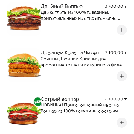
Двойной Воппер
3 700,00 ₸
Две котлеты из 100% говядины,
приготовленных на открытом огне,
микс свежих овощей, соусы кетчуп и
майонез на пшеничной булочке с
кунжутом.
Двойной Криспи Чикен
3 100,00 ₸
Сочный Двойной Криспи: две
ароматные котлеты из куриного филе в
хрустящей панировке, спелый
помидор, свежие листья салата и
нежный соус, подаются в мягкой
булочке с кунжутом.
Острый воппер
2 900,00 ₸
НОВИНКА! Приготовленный на огне
Воппер из 100% говядины с острым
соусом, сочный помидор, свежий
нарезанный салат Айсберг, густой
майонез, хрустящие огурчики и свежий