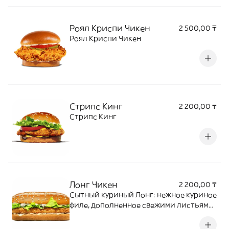
маринованные огурчики, свежий лук.
Роял Криспи Чикен
2 500,00 ₸
Роял Криспи Чикен
Стрипс Кинг
2 200,00 ₸
Стрипс Кинг
Лонг Чикен
2 200,00 ₸
Сытный куриный Лонг: нежное куриное
филе, дополненное свежими листьями
салата Айсберг и нежным соусом,
подается в мягкой подрумяненной