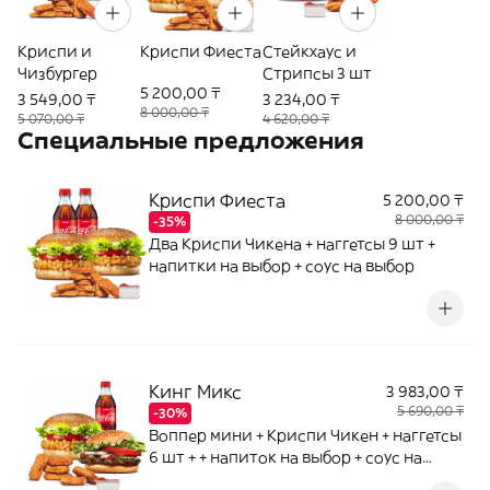
Криспи и
Криспи Фиеста
Стейкхаус и
Чизбургер
Стрипсы 3 шт
5 200,00 ₸
3 549,00 ₸
3 234,00 ₸
8 000,00 ₸
5 070,00 ₸
4 620,00 ₸
Специальные предложения
Криспи Фиеста
5 200,00 ₸
8 000,00 ₸
-35%
Два Криспи Чикена + наггетсы 9 шт +
напитки на выбор + соус на выбор
Кинг Микс
3 983,00 ₸
5 690,00 ₸
-30%
Воппер мини + Криспи Чикен + наггетсы
6 шт + + напиток на выбор + соус на
выбор