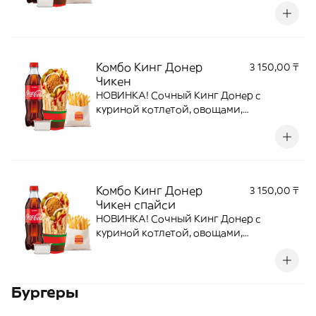
картофелем фри и пикантными соусом
в тортилье.Кинг Донер биф
спайси(1950) + Фри М(850) + Напиток на
выбор(780) + Соус на выбор(160)
Комбо Кинг Донер
3 150,00 ₸
Чикен
НОВИНКА! Сочный Кинг Донер с
куриной котлетой, овощами,
картофелем фри и соусом в
тортильеКинг Донер Чикен(1850) + Фри
М(850) + Напиток на выбор(780) + Соус
на выбор(160)
Комбо Кинг Донер
3 150,00 ₸
Чикен спайси
НОВИНКА! Сочный Кинг Донер с
куриной котлетой, овощами,
картофелем фри и соусом в тортилье
Кинг Донер Чикен Спайси(1850) + Фри
М(850) + Напиток на выбор(780) + Соус
Бургеры
на выбор(160)