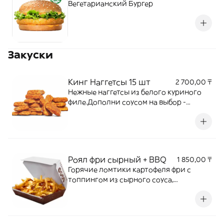
Вегетарианский Бургер
Закуски
Кинг Наггетсы 15 шт
2 700,00 ₸
Нежные наггетсы из белого куриного
филе.Дополни соусом на выбор -
сырный, кетчуп, барбекю.
Роял фри сырный + BBQ
1 850,00 ₸
Горячие ломтики картофеля фри с
топпингом из сырного соуса,
хрустящего лука и соуса барбекю.