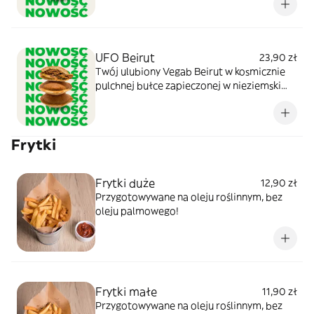
bazie papryki, korniszonów i ogórków
kiszonych, z dodatkiem ogórków kiszonych.
Zdjęcie produktu ma charakter poglądowy
UFO Beirut
23,90 zł
Twój ulubiony Vegab Beirut w kosmicznie
pulchnej bułce zapieczonej w nieziemski
spodek. Z hummusem, tahini i dodatkiem
ogórków kiszonych. Zdjęcie produktu ma
charakter poglądowy.
Frytki
Frytki duże
12,90 zł
Przygotowywane na oleju roślinnym, bez
oleju palmowego!
Frytki małe
11,90 zł
Przygotowywane na oleju roślinnym, bez