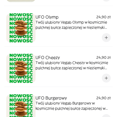
produktu ma charakter poglądowy.
UFO Olymp
24,90 zł
Twój ulubiony Vegab Olymp w kosmicznie
pulchnej bułce zapieczonej w nieziemski
spodek. Z tzatziki słonecznikowym i
dodatkiem czarnych oliwek oraz
pomidorów suszonych. Zdjęcie produktu
ma charakter poglądowy.
UFO Cheezy
24,90 zł
Twój ulubiony Vegab Cheezy w kosmicznie
pulchnej bułce zapieczonej w nieziemski
spodek. Z wegańskim sosem serowym i
dodatkiem nachosów. Zdjęcie produktu ma
charakter poglądowy.
UFO Burgerowy
24,90 zł
Twój ulubiony Vegab Burgerowy w
kosmicznie pulchnej bułce zapieczonej w
nieziemski spodek. Z sosem burgerowym na