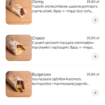
Olymp
35,90 zł
Tzatziki słonecznikowe, suszone pomidory,
czarne oliwki. Baza: v- mięso (bio-tofu,
strączki, białko pszeniczne), kapusta
pekińska, pomidory, ogórki, czerwona
cebula
Cheezy
35,90 zł
Z sosem serowym (na bazie ziemniaków i
marchewki) i nachosami. Baza: v- mięso
(bio-tofu, strączki, białko pszeniczne),
kapusta pekińska, pomidory, ogórki,
czerwona cebula
Burgerowy
35,90 zł
Sos na bazie ogórków kiszonych,
korniszonów i marynowanej papryki,
kiszone ogórki. Baza: v- mięso (bio-tofu,
strączki, białko pszeniczne), kapusta
pekińska, pomidory, ogórki, czerwona
cebula