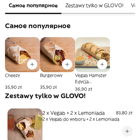
Самое популярное
Zestawy tylko w GLOVO!
Veg
Самое популярное
Cheezy
Burgerowy
Vegab Hamster
Edycja
35,90 zł
35,90 zł
Limitowana
36,90 zł
Zestawy tylko w GLOVO!
2 x Vegab + 2 x Lemoniada
83,80 zł
2 x Vegab do wyboru + 2 x Lemoniada