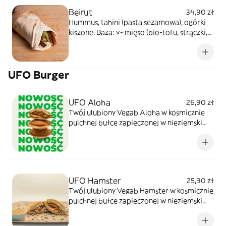
Beirut
34,90 zł
Hummus, tahini (pasta sezamowa), ogórki
kiszone. Baza: v- mięso (bio-tofu, strączki,
białko pszeniczne), kapusta pekińska,
pomidory, ogórki, czerwona cebula
UFO Burger
UFO Aloha
26,90 zł
Twój ulubiony Vegab Aloha w kosmicznie
pulchnej bułce zapieczonej w nieziemski
spodek. Z sosem mango i dodatkiem
ananasa teriyaki. Zdjęcie produktu ma
charakter poglądowy.
UFO Hamster
25,90 zł
Twój ulubiony Vegab Hamster w kosmicznie
pulchnej bułce zapieczonej w nieziemski
spodek. Z sosem fistaszkowo-kokosowym i z
dodatkiem orzeszków prażonych. Zdjęcie