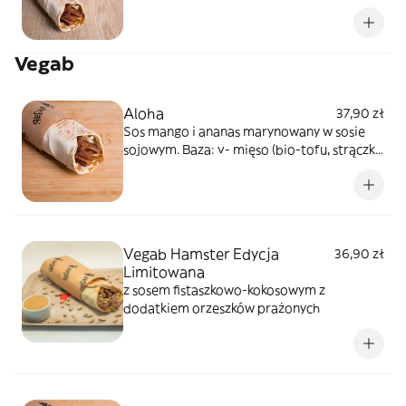
Vegab
Aloha
37,90 zł
Sos mango i ananas marynowany w sosie
sojowym. Baza: v- mięso (bio-tofu, strączki,
białko pszeniczne), kapusta pekińska,
pomidory, ogórki, czerwona cebula
Vegab Hamster Edycja
36,90 zł
Limitowana
z sosem fistaszkowo-kokosowym z
dodatkiem orzeszków prażonych