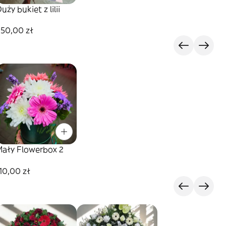
uży bukiet z lilii
250,00 zł
Mały Flowerbox 2
10,00 zł