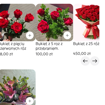
ukiet z pięciu
Bukiet z 5 roz z
Bukiet z 25 róż.
czerwonych róz
przybraniem.
450,00 zł
8,00 zł
100,00 zł