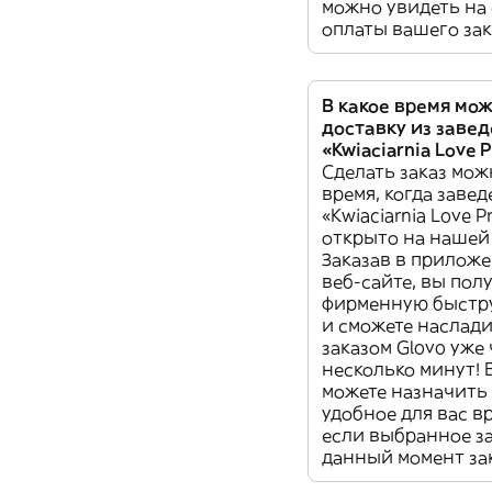
можно увидеть на
оплаты вашего зак
В какое время мож
доставку из заве
«Kwiaciarnia Love P
Сделать заказ мож
время, когда заве
«Kwiaciarnia Love Pr
открыто на нашей
Заказав в прилож
веб-сайте, вы пол
фирменную быстр
и сможете наслад
заказом Glovo уже 
несколько минут! 
можете назначить 
удобное для вас в
если выбранное з
данный момент за