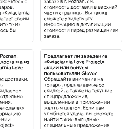
акомьтесь с
заказе в г. Poznan, см.
варов,
стоимость доставки в верхней
«Kwiaciarnia
части страницы. Вы также
лагает своим
сможете увидеть эту
ите те из
информацию в детализации
лось бы
стоимости перед размещением
заказа.
 Poznan.
Предлагает ли заведение
 доставка из
«Kwiaciarnia Love Project»
arnia Love
акции или бонусы
пользователям Glovo?
с доставки,
Обращайте внимание на
ть
товары, предлагаемые со
жидаемом
скидкой, а также на текущие
 отдельно
спецпредложения,
ения,
выделенные в приложении
еподалеку
желтым цветом. Если вам
формацию
улыбнется удача, вы сможете
дении
найти такие выгодные
roject»
специальные предложения,