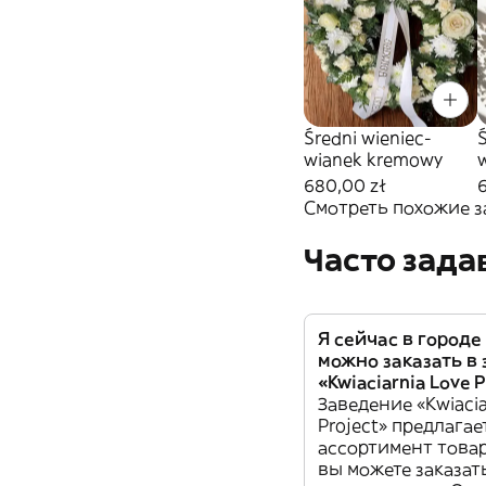
Średni wieniec-
Ś
wianek kremowy
680,00 zł
Смотреть похожие з
Часто зад
Я сейчас в городе
можно заказать в
«Kwiaciarnia Love P
Заведение «Kwiacia
Project» предлага
ассортимент товар
вы можете заказат