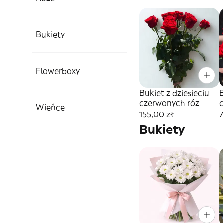
Bukiety
Flowerboxy
Bukiet z dziesieciu
B
czerwonych róz
Wieńce
155,00 zł
7
Bukiety