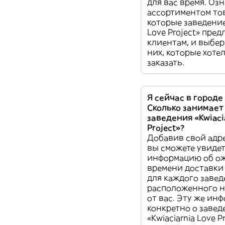
для вас время. Озн
ассортиментом то
которые заведение 
Love Project» пред
клиентам, и выбер
них, которые хоте
заказать.
Я сейчас в городе
Сколько занимает
заведения «Kwiaci
Project»?
Добавив свой адре
вы сможете увиде
информацию об о
времени доставки
для каждого завед
расположенного н
от вас. Эту же ин
конкретно о заве
«Kwiaciarnia Love P