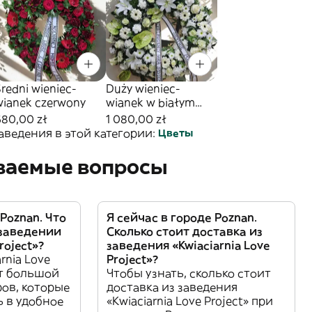
redni wieniec-
Duży wieniec-
wianek czerwony
wianek w białym
kolorze
680,00 zł
1 080,00 zł
аведения в этой категории:
Цветы
аваемые вопросы
 Poznan. Что
Я сейчас в городе Poznan.
 заведении
Сколько стоит доставка из
roject»?
заведения «Kwiaciarnia Love
rnia Love
Project»?
ет большой
Чтобы узнать, сколько стоит
ов, которые
доставка из заведения
ь в удобное
«Kwiaciarnia Love Project» при