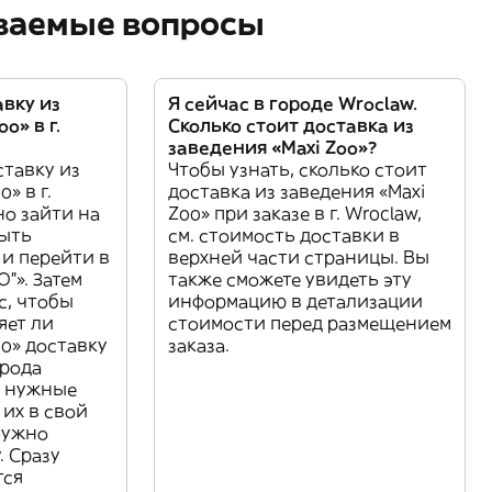
аваемые вопросы
авку из
Я сейчас в городе Wroclaw.
o» в г.
Сколько стоит доставка из
заведения «Maxi Zoo»?
ставку из
Чтобы узнать, сколько стоит
» в г.
доставка из заведения «Maxi
но зайти на
Zoo» при заказе в г. Wroclaw,
рыть
см. стоимость доставки в
и перейти в
верхней части страницы. Вы
”». Затем
также сможете увидеть эту
с, чтобы
информацию в детализации
яет ли
стоимости перед размещением
oo» доставку
заказа.
орода
е нужные
 их в свой
 нужно
. Сразу
тся