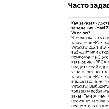
Часто зад
Как заказать дост
заведения «Maxi Zo
Wroclaw?
Чтобы заказать до
заведения «Maxi Zoo
Wroclaw, достаточ
веб-сайт или отк
приложение Glovo 
категорию «REGALO
введите свой адре
узнать, осуществл
заведение «Maxi Z
в вашем районе г
Wroclaw. Выберит
товары и добавьте
заказ. Теперь вам
произвести оплату
после этого начне