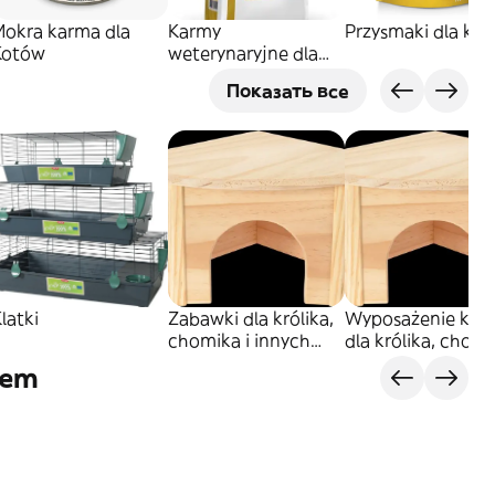
Mokra karma dla
Karmy
Przysmaki dla ko
Kotów
weterynaryjne dla
kotów
Показать все
latki
Zabawki dla królika,
Wyposażenie klat
chomika i innych
dla królika, chomi
gryzoni
innych gryzoni
lem