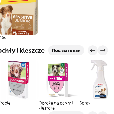
ies'
chły i kleszcze
Показать все
rople.
Obroże na pchły i
Spray.
kleszcze