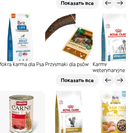
Показать все
Mokra karma dla Psa
Przysmaki dla psów
Karmy
weterynaryjne dla
psów
Показать все