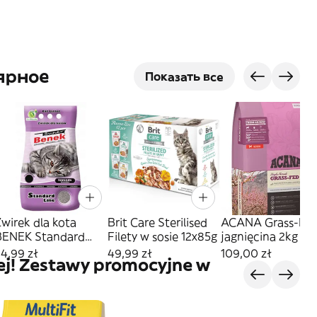
ярное
Показать все
wirek dla kota
Brit Care Sterilised
ACANA Grass-Fe
BENEK Standard
Filety w sosie 12x85g
jagnięcina 2kg
Lawenda 10L
4,99 zł
49,99 zł
109,00 zł
ej! Zestawy promocyjne w