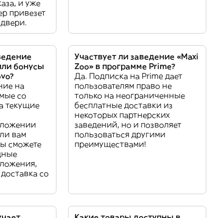
аза, и уже
ер привезет
 двери.
ведение
Участвует ли заведение «Maxi
или бонусы
Zoo» в программе Prime?
ovo?
Да. Подписка на Prime дает
ние на
пользователям право не
мые со
только на неограниченные
на текущие
бесплатные доставки из
некоторых партнерских
иложении
заведений, но и позволяет
ли вам
пользоваться другими
вы сможете
преимуществами!
дные
ложения,
и доставка со
учает
Какие товары доступны в