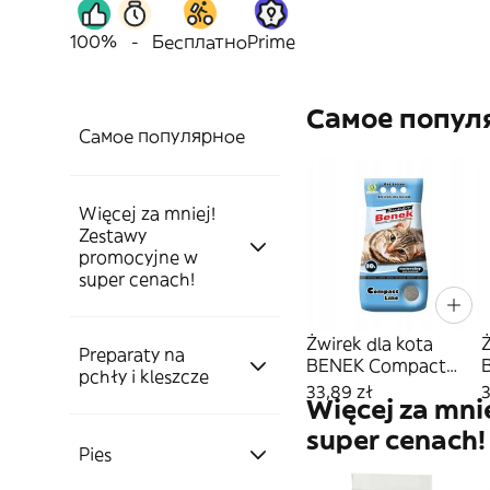
100%
-
Бесплатно
Prime
Самое попул
Самое популярное
Więcej za mniej!
Zestawy
promocyjne w
super cenach!
Żwirek dla kota
Ż
Preparaty na
Kot'
BENEK Compact
pchły i kleszcze
Naturalny 10L
33,89 zł
3
Więcej za mni
Sucha karma dla
super cenach!
Pies'
Pies
Tabletki
Kota'