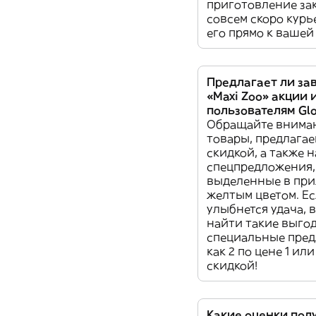
приготовление зак
совсем скоро курь
его прямо к вашей
Предлагает ли за
«Maxi Zoo» акции 
пользователям Gl
Обращайте внима
товары, предлагае
скидкой, а также 
спецпредложения,
выделенные в пр
желтым цветом. Ес
улыбнется удача, 
найти такие выго
специальные пред
как 2 по цене 1 ил
скидкой!
Какие оценки пол