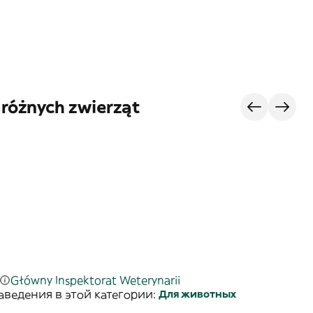
 różnych zwierząt
Główny Inspektorat Weterynarii
аведения в этой категории:
Для животных