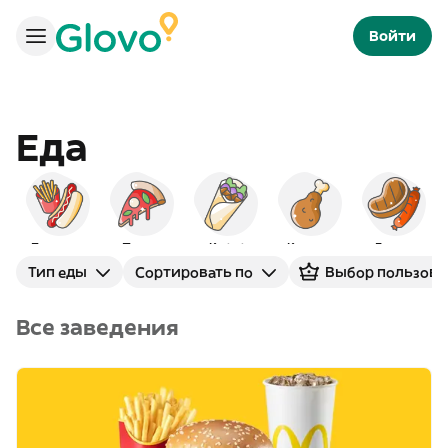
Войти
Еда
Быстрое
Пицца
Кебаб
Курица
Гриль
Тип еды
Сортировать по
Выбор пользова
Все заведения