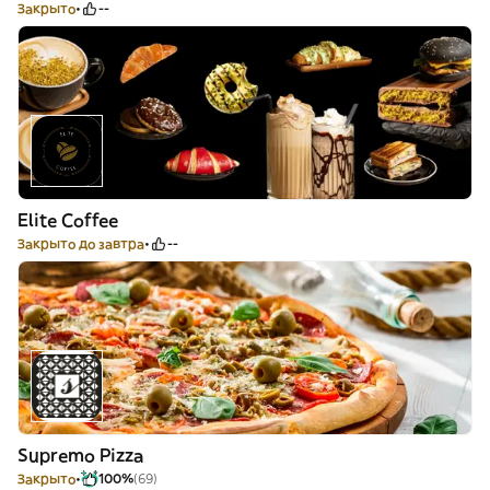
Закрыто
--
Elite Coffee
Закрыто до завтра
--
Supremo Pizza
Закрыто
100%
(69)