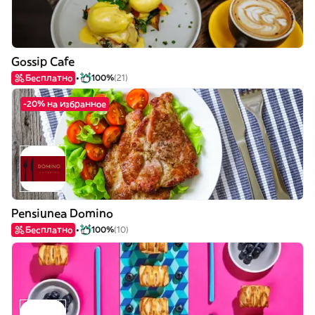
Gossip Cafe
Бесплатно
100%
(21)
-20% на избранное
Pensiunea Domino
Бесплатно
100%
(10)