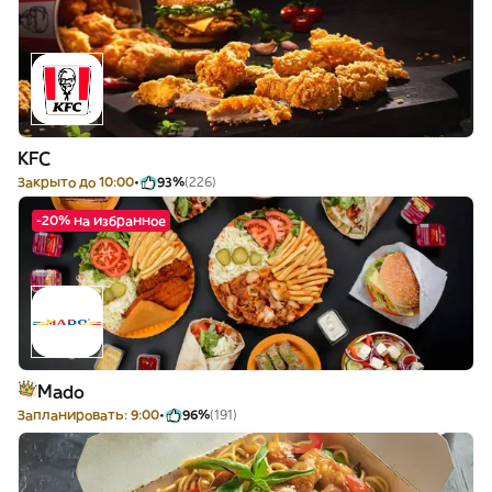
KFC
Закрыто до 10:00
93%
(226)
-20% на избранное
Mado
Запланировать: 9:00
96%
(191)