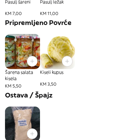
Pasulj šareni
Pasulj ležak
KM 7,00
KM 11,00
Pripremljeno Povrće
Šarena salata
Kiseli kupus
kisela
KM 3,50
KM 5,50
Ostava / Špajz