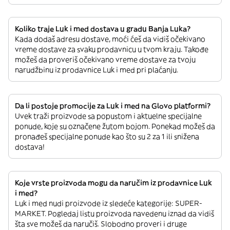
Koliko traje Luk i med dostava u gradu Banja Luka?
Kada dodaš adresu dostave, moći ćeš da vidiš očekivano
vreme dostave za svaku prodavnicu u tvom kraju. Takođe
možeš da proveriš očekivano vreme dostave za tvoju
narudžbinu iz prodavnice Luk i med pri plaćanju.
Da li postoje promocije za Luk i med na Glovo platformi?
Uvek traži proizvode sa popustom i aktuelne specijalne
ponude, koje su označene žutom bojom. Ponekad možeš da
pronađeš specijalne ponude kao što su 2 za 1 ili snižena
dostava!
Koje vrste proizvoda mogu da naručim iz prodavnice Luk
i med?
Luk i med nudi proizvode iz sledeće kategorije: SUPER-
MARKET. Pogledaj listu proizvoda navedenu iznad da vidiš
šta sve možeš da naručiš. Slobodno proveri i druge