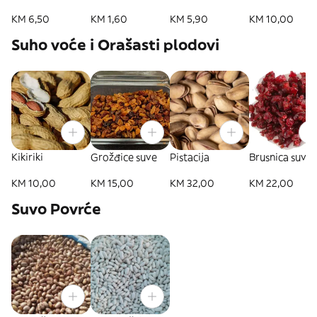
KM 6,50
KM 1,60
KM 5,90
KM 10,00
Suho voće i Orašasti plodovi
Kikiriki
Grožđice suve
Pistacija
Brusnica suva
KM 10,00
KM 15,00
KM 32,00
KM 22,00
Suvo Povrće