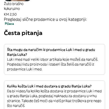
Žuto brašno
kukuruzno
KM 2,50
Pregledaj slične prodavnice u ovoj kategoriji:
Pijaca
Česta pitanja
Šta mogu da naručim iz prodavnice Luk i med u gradu
Banja Luka?
Luk i med nudi veliki izbor artikala koje možeš da naručiš.
Pogledaj listu proizvoda i izaberi šta želiš da naručiš iz
prodavnice Luk i med.
Koliko košta Luk i med dostava u gradu Banja Luka?
Da bi video/la koliko košta dostava iz prodavnice Luk i med
u gradu Banja Luka, pogledaj naknadu za dostavu u vrhu
stranice. Takođe ćeš moći da vidiš prikaz troškova pre nego
što naručiš.