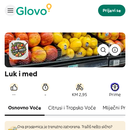
Prijavi se
Luk i med
-
--
KM 2,95
Prime
Osnovno Voće
Citrusi i Tropsko Voće
Mliječni Pro
Ova prodavnica je trenutno zatvorena. Tražiš nešto slično?