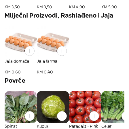
KM 3,50
KM 3,50
KM 4,90
KM 5,90
Mliječni Proizvodi, Rashlađeno i Jaja
Jaja domaća
Jaja farma
KM 0,60
KM 0,40
Povrće
Špinat
Kupus
Paradajz - Pink
Celer