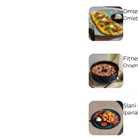
Omlet
Omlet 
Fitne
Ovsene
Slani 
(pavla