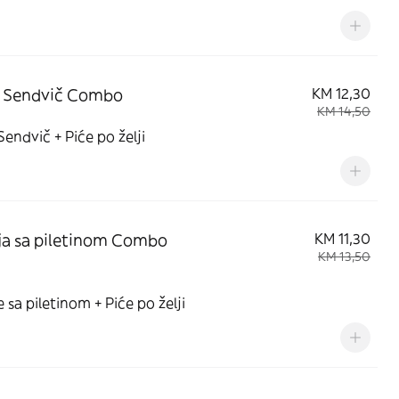
i Sendvič Combo
KM 12,30
KM 14,50
 Sendvič + Piće po želji
lja sa piletinom Combo
KM 11,30
KM 13,50
le sa piletinom + Piće po želji