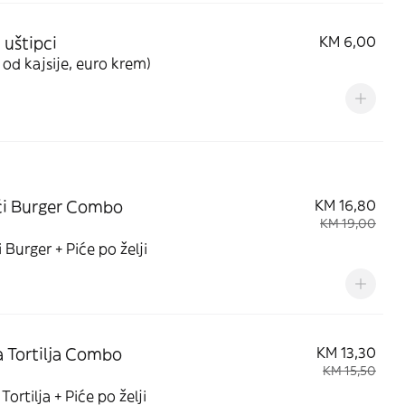
 uštipci
KM 6,00
od kajsije, euro krem)
ći Burger Combo
KM 16,80
KM 19,00
 Burger + Piće po želji
 Tortilja Combo
KM 13,30
KM 15,50
Tortilja + Piće po želji