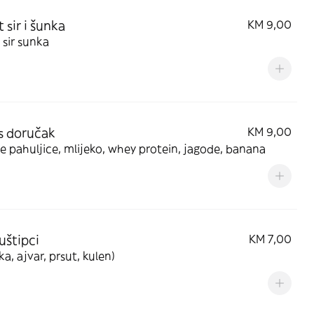
 sir i šunka
KM 9,00
sir sunka
s doručak
KM 9,00
 pahuljice, mlijeko, whey protein, jagode, banana
uštipci
KM 7,00
ka, ajvar, prsut, kulen)