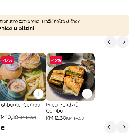
trenutno zatvorena. Tražiš nešto slično?
nice u blizini
-17%
-15%
Fishburger Combo
Pileći Sendvič
Combo
KM 10,30
KM 12,30
KM 12,50
KM 14,50
je