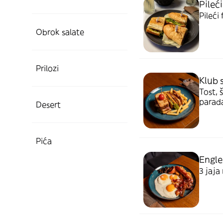
Pileć
Pileći
Obrok salate
Prilozi
Klub 
Tost, 
parada
Desert
Pića
Engle
3 jaja