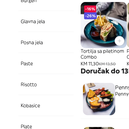
Burgeri
-16%
-26%
Glavna jela
Posna jela
Tortilja sa piletinom
P
Combo
Paste
KM 11,30
KM 13,50
Doručak do 1
Risotto
Penn
Penny
Kobasice
Plate