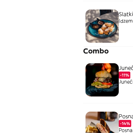
Slatki
(dzem 
Combo
June
-11%
Juneći
Posna
-14%
Posna 