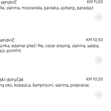
i sendvič
KM 11,00
 file, slanina, mozzarella, pavlaka, ajzberg, paradajz
sendvič
KM 10,50
šunka, edamer pileći file, cezar dresing, slanina, salata,
jz, pomfrit
ski doručak
KM 10,50
 na oko, kobasica, šampinjoni, slanina, prebranac