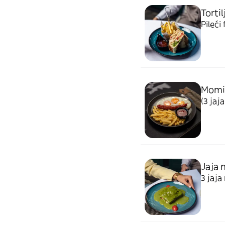
Torti
Pileći 
Momin
(3 jaj
Jaja 
3 jaja