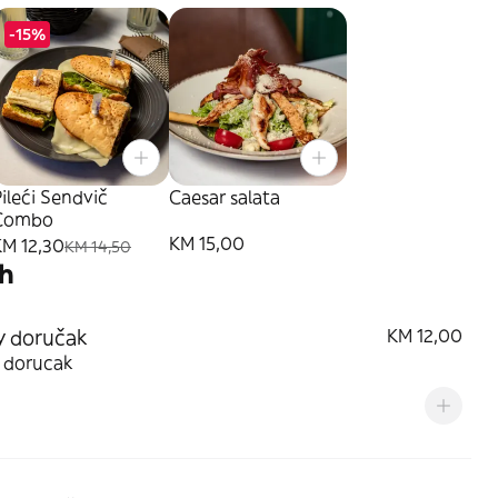
-15%
ileći Sendvič
Caesar salata
Combo
KM 15,00
KM 12,30
KM 14,50
3h
y doručak
KM 12,00
 dorucak