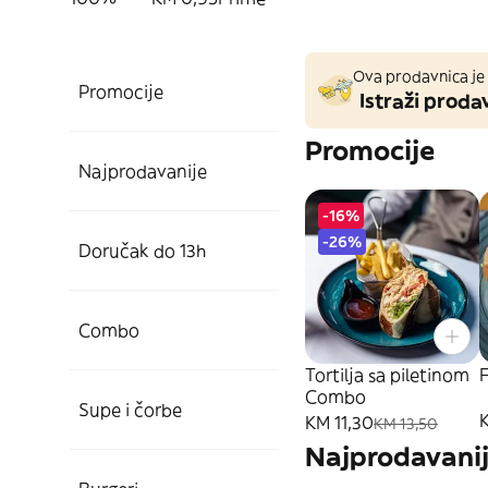
Ova prodavnica je 
Promocije
Istraži prodav
Promocije
Najprodavanije
-16%
-26%
Doručak do 13h
Combo
Tortilja sa piletinom
Combo
Supe i čorbe
KM 11,30
KM 13,50
Najprodavani