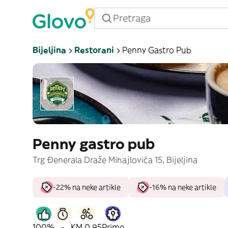
Bijeljina
Restorani
Penny Gastro Pub
Penny gastro pub
Trg Đenerala Draže Mihajlovića 15, Bijeljina
-22% na neke artikle
-16% na neke artikle
100%
-
KM 0,95
Prime