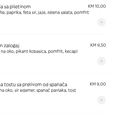
lja sa piletinom
KM 10,00
file, paprika, feta sir, jaje, zelena salata, pomfrit
 zalogaj
KM 9,50
a na oko, pikant kobasica, pomfrit, kecap)
na tostu sa prelivom od spanaća
KM 9,00
 na oko, sir edamer, spanać pavlaka, tost