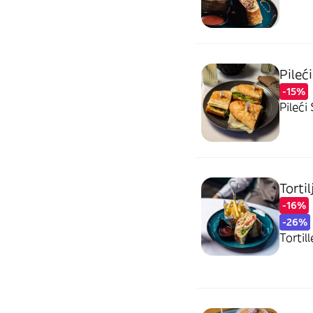
Pileć
-15%
Pileći
Torti
-16%
-26%
Tortil