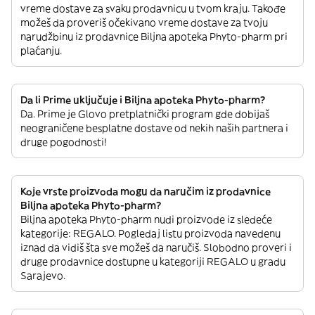
vreme dostave za svaku prodavnicu u tvom kraju. Takođe
možeš da proveriš očekivano vreme dostave za tvoju
narudžbinu iz prodavnice Biljna apoteka Phyto-pharm pri
plaćanju.
Da li Prime uključuje i Biljna apoteka Phyto-pharm?
Da. Prime je Glovo pretplatnički program gde dobijaš
neograničene besplatne dostave od nekih naših partnera i
druge pogodnosti!
Koje vrste proizvoda mogu da naručim iz prodavnice
Biljna apoteka Phyto-pharm?
Biljna apoteka Phyto-pharm nudi proizvode iz sledeće
kategorije: REGALO. Pogledaj listu proizvoda navedenu
iznad da vidiš šta sve možeš da naručiš. Slobodno proveri i
druge prodavnice dostupne u kategoriji REGALO u gradu
Sarajevo.