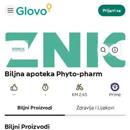
Prijavi se
Biljna apoteka Phyto-pharm
-
--
KM 2,45
Prime
Biljni Proizvodi
Zdravlje i Lijekovi
Biljni Proizvodi