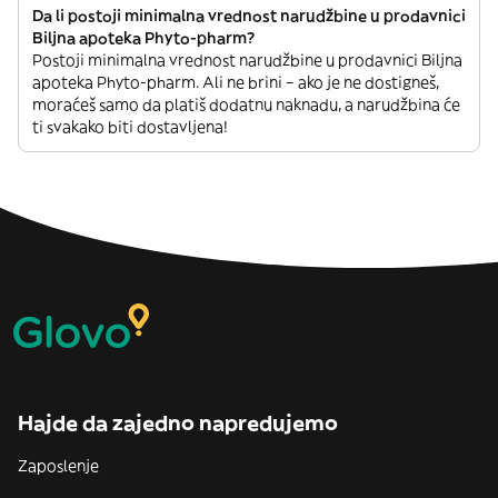
Da li postoji minimalna vrednost narudžbine u prodavnici
Biljna apoteka Phyto-pharm?
Postoji minimalna vrednost narudžbine u prodavnici Biljna
apoteka Phyto-pharm. Ali ne brini – ako je ne dostigneš,
moraćeš samo da platiš dodatnu naknadu, a narudžbina će
ti svakako biti dostavljena!
Hajde da zajedno napredujemo
Zaposlenje