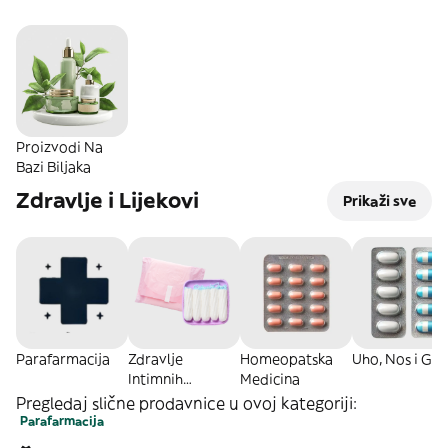
Proizvodi Na
Bazi Biljaka
Zdravlje i Lijekovi
Prikaži sve
Parafarmacija
Zdravlje
Homeopatska
Uho, Nos i Grl
Intimnih
Medicina
Dijelova
Pregledaj slične prodavnice u ovoj kategoriji:
Parafarmacija