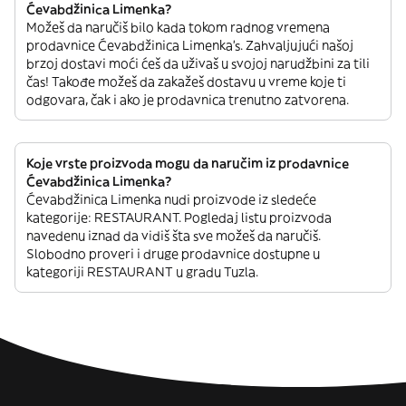
Ćevabdžinica Limenka?
Možeš da naručiš bilo kada tokom radnog vremena
prodavnice Ćevabdžinica Limenka’s. Zahvaljujući našoj
brzoj dostavi moći ćeš da uživaš u svojoj narudžbini za tili
čas! Takođe možeš da zakažeš dostavu u vreme koje ti
odgovara, čak i ako je prodavnica trenutno zatvorena.
Koje vrste proizvoda mogu da naručim iz prodavnice
Ćevabdžinica Limenka?
Ćevabdžinica Limenka nudi proizvode iz sledeće
kategorije: RESTAURANT. Pogledaj listu proizvoda
navedenu iznad da vidiš šta sve možeš da naručiš.
Slobodno proveri i druge prodavnice dostupne u
kategoriji RESTAURANT u gradu Tuzla.