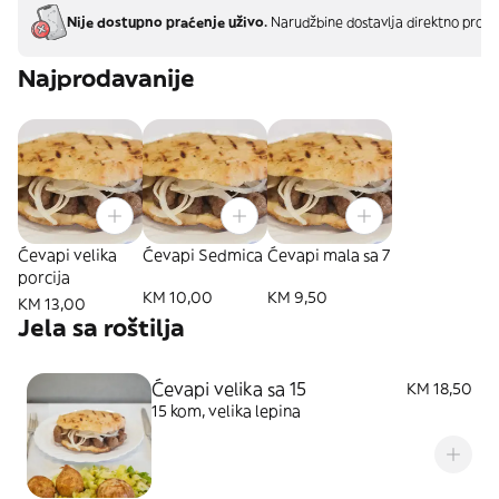
Nije dostupno praćenje uživo.
Narudžbine dostavlja direktno proda
Najprodavanije
Ćevapi velika
Ćevapi Sedmica
Ćevapi mala sa 7
porcija
KM 10,00
KM 9,50
KM 13,00
Jela sa roštilja
Ćevapi velika sa 15
KM 18,50
15 kom, velika lepina