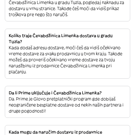
Ćevabdžinica Limenka u gradu Tuzla, pogledaj naknadu za
dostavu u vrhu stranice. Takođe ćeš moći da vidiš prikaz
troškova pre nego što naručiš.
Koliko traje Ćevabdžinica Limenka dostava u gradu
Tuzla?
Kada dodaš adresu dostave, moći ćeš da vidiš očekivano
vreme dostave za svaku prodavnicu u tvom kraju. Takođe
možeš da proveriš očekivano vreme dostave za tvoju
narudžbinu iz prodavnice Ćevabdžinica Limenka pri
plaćanju.
Da li Prime uključuje i Ćevabdžinica Limenka?
Da. Prime je Glovo pretplatnički program gde dobijaš
neograničene besplatne dostave od nekih naših partnera i
druge pogodnosti!
Kada mogu da naručim dostavu iz prodavnice