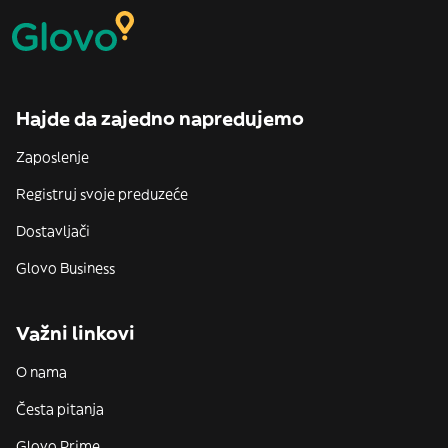
Hajde da zajedno napredujemo
Zaposlenje
Registruj svoje preduzeće
Dostavljači
Glovo Business
Važni linkovi
O nama
Česta pitanja
Glovo Prime