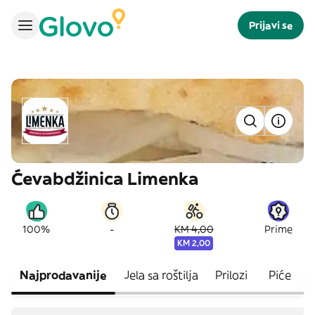
Prijavi se
Ćevabdžinica Limenka
-
100%
KM 4,00
Prime
KM 2,00
Najprodavanije
Jela sa roštilja
Prilozi
Piće