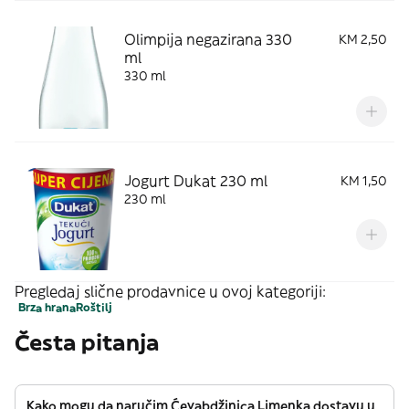
Olimpija negazirana 330
KM 2,50
ml
330 ml
Jogurt Dukat 230 ml
KM 1,50
230 ml
Pregledaj slične prodavnice u ovoj kategoriji:
Brza hrana
Roštilj
Česta pitanja
Kako mogu da naručim Ćevabdžinica Limenka dostavu u