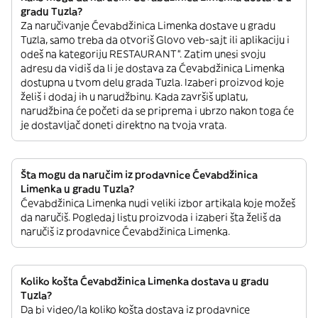
gradu Tuzla?
Za naručivanje Ćevabdžinica Limenka dostave u gradu
Tuzla, samo treba da otvoriš Glovo veb-sajt ili aplikaciju i
odeš na kategoriju RESTAURANT”. Zatim unesi svoju
adresu da vidiš da li je dostava za Ćevabdžinica Limenka
dostupna u tvom delu grada Tuzla. Izaberi proizvod koje
želiš i dodaj ih u narudžbinu. Kada završiš uplatu,
narudžbina će početi da se priprema i ubrzo nakon toga će
je dostavljač doneti direktno na tvoja vrata.
Šta mogu da naručim iz prodavnice Ćevabdžinica
Limenka u gradu Tuzla?
Ćevabdžinica Limenka nudi veliki izbor artikala koje možeš
da naručiš. Pogledaj listu proizvoda i izaberi šta želiš da
naručiš iz prodavnice Ćevabdžinica Limenka.
Koliko košta Ćevabdžinica Limenka dostava u gradu
Tuzla?
Da bi video/la koliko košta dostava iz prodavnice