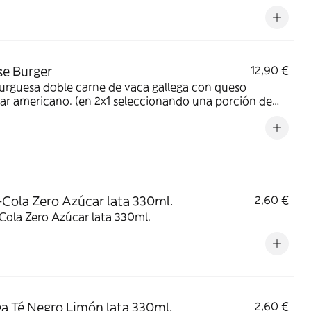
e Burger
12,90 €
rguesa doble carne de vaca gallega con queso
r americano. (en 2x1 seleccionando una porción de
s, se enviará solo una)
Cola Zero Azúcar lata 330ml.
2,60 €
Cola Zero Azúcar lata 330ml.
a Té Negro Limón lata 330ml.
2,60 €