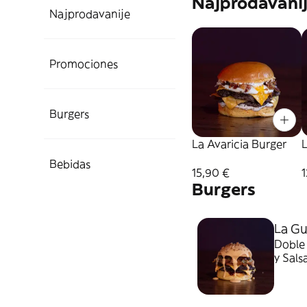
Najprodavani
Najprodavanije
Promociones
Burgers
La Avaricia Burger
L
Bebidas
15,90 €
1
Burgers
La Gu
Doble 
y Sal