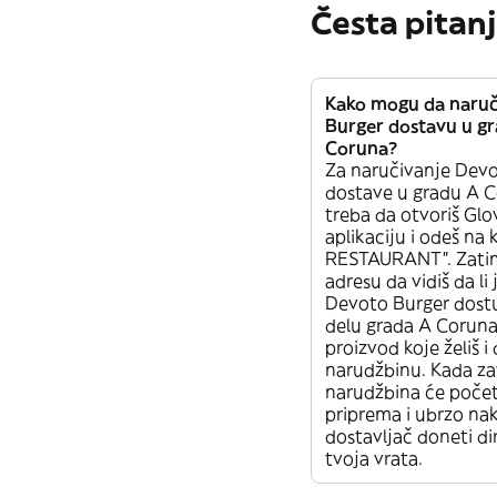
Česta pitan
Kako mogu da naru
Burger dostavu u g
Coruna?
Za naručivanje Dev
dostave u gradu A 
treba da otvoriš Glov
aplikaciju i odeš na 
RESTAURANT”. Zatim
adresu da vidiš da li
Devoto Burger dost
delu grada A Coruna.
proizvod koje želiš i
narudžbinu. Kada zav
narudžbina će počet
priprema i ubrzo nak
dostavljač doneti d
tvoja vrata.