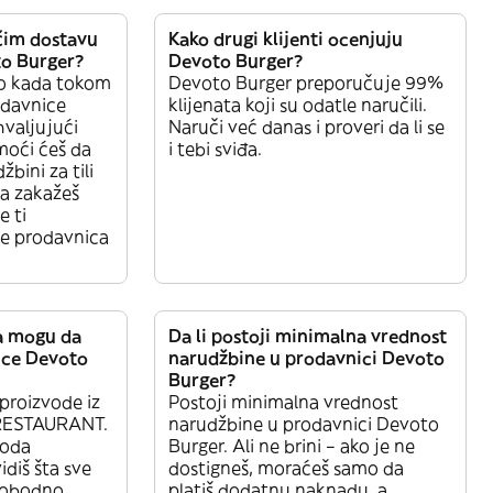
čim dostavu
Kako drugi klijenti ocenjuju
to Burger?
Devoto Burger?
lo kada tokom
Devoto Burger preporučuje 99%
davnice
klijenata koji su odatle naručili.
hvaljujući
Naruči već danas i proveri da li se
moći ćeš da
i tebi sviđa.
žbini za tili
a zakažeš
e ti
je prodavnica
da mogu da
Da li postoji minimalna vrednost
ice Devoto
narudžbine u prodavnici Devoto
Burger?
proizvode iz
Postoji minimalna vrednost
: RESTAURANT.
narudžbine u prodavnici Devoto
voda
Burger. Ali ne brini – ako je ne
diš šta sve
dostigneš, moraćeš samo da
Slobodno
platiš dodatnu naknadu, a