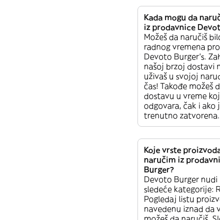
Kada mogu da naru
iz prodavnice Devo
Možeš da naručiš bi
radnog vremena pro
Devoto Burger’s. Za
našoj brzoj dostavi 
uživaš u svojoj narud
čas! Takođe možeš d
dostavu u vreme koj
odgovara, čak i ako 
trenutno zatvorena.
Koje vrste proizvo
naručim iz prodavn
Burger?
Devoto Burger nudi 
sledeće kategorije
Pogledaj listu proiz
navedenu iznad da vi
možeš da naručiš. 