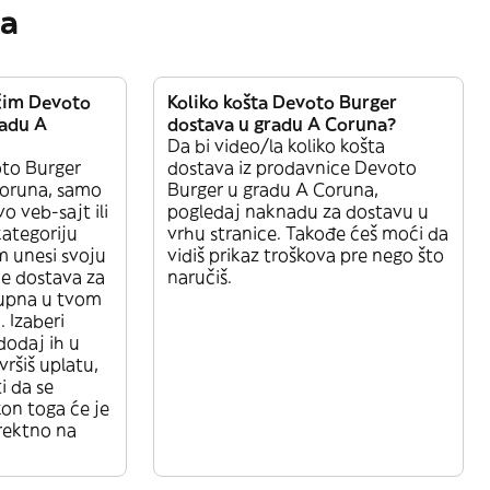
ja
čim Devoto
Koliko košta Devoto Burger
radu A
dostava u gradu A Coruna?
Da bi video/la koliko košta
oto Burger
dostava iz prodavnice Devoto
Coruna, samo
Burger u gradu A Coruna,
o veb-sajt ili
pogledaj naknadu za dostavu u
kategoriju
vrhu stranice. Takođe ćeš moći da
 unesi svoju
vidiš prikaz troškova pre nego što
 je dostava za
naručiš.
upna u tvom
 Izaberi
 dodaj ih u
ršiš uplatu,
i da se
on toga će je
irektno na