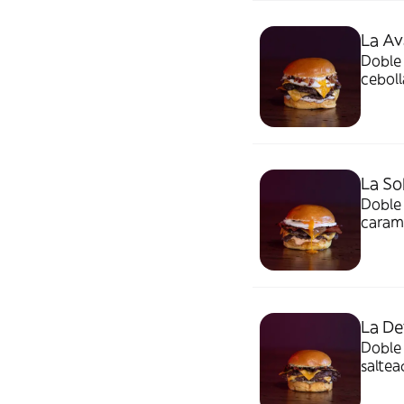
La Av
Doble 
ceboll
La So
Doble 
carame
La De
Doble
saltea