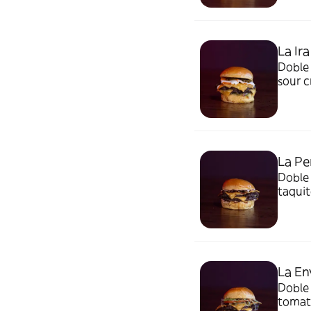
La Ir
Doble 
sour 
La Pe
Doble 
taquit
La En
Doble 
tomate