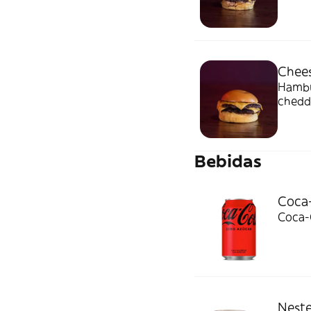
Chees
Hambu
chedda
patata
Bebidas
Coca-
Coca-
Neste