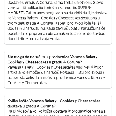
dostave u gradu A Coruna, samo treba da otvoriš Glovo
veb-sajt ili aplikaciju i odeš na kategoriju SUPER-
MARKET”. Zatim unesi svoju adresu da vidiš da li je dostava
za Vanessa Bakery - Cookies y Cheesecakes dostupna u
tvom delu grada A Coruna. Izaberi proizvod koje želiš i
dodaj ih u narudžbinu. Kada završiš uplatu, narudžbina će
početi da se priprema i ubrzo nakon toga će je dostavljač
doneti direktno na tvoja vrata.
Šta mogu da naručim iz prodavnice Vanessa Bakery -
Cookies y Cheesecakes u gradu A Coruna?
Vanessa Bakery - Cookies y Cheesecakes nudi veliki izbor
artikala koje možeš da naručiš. Pogledaj listu proizvoda i
izaberi šta želiš da naručiš iz prodavnice Vanessa Bakery -
Cookies y Cheesecakes.
Koliko košta Vanessa Bakery - Cookies y Cheesecakes
dostava u gradu A Coruna?
Da bi video/la koliko košta dostava iz prodavnice Vanessa