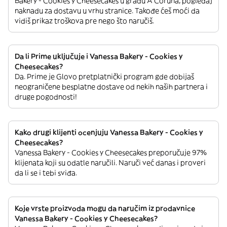
Bakery - Cookies y Cheesecakes u gradu A Coruna, pogledaj
naknadu za dostavu u vrhu stranice. Takođe ćeš moći da
vidiš prikaz troškova pre nego što naručiš.
Da li Prime uključuje i Vanessa Bakery - Cookies y
Cheesecakes?
Da. Prime je Glovo pretplatnički program gde dobijaš
neograničene besplatne dostave od nekih naših partnera i
druge pogodnosti!
Kako drugi klijenti ocenjuju Vanessa Bakery - Cookies y
Cheesecakes?
Vanessa Bakery - Cookies y Cheesecakes preporučuje 97%
klijenata koji su odatle naručili. Naruči već danas i proveri
da li se i tebi sviđa.
Koje vrste proizvoda mogu da naručim iz prodavnice
Vanessa Bakery - Cookies y Cheesecakes?