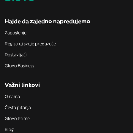
Hajde da zajedno napredujemo
Zaposlenje
Registruj svoje preduzeće
Dostavljači
Glovo Business
Važni linkovi
O nama
Česta pitanja
Glovo Prime
Blog