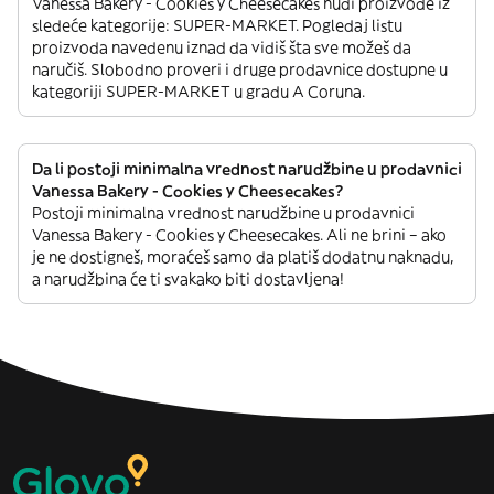
Vanessa Bakery - Cookies y Cheesecakes nudi proizvode iz
sledeće kategorije: SUPER-MARKET. Pogledaj listu
proizvoda navedenu iznad da vidiš šta sve možeš da
naručiš. Slobodno proveri i druge prodavnice dostupne u
kategoriji SUPER-MARKET u gradu A Coruna.
Da li postoji minimalna vrednost narudžbine u prodavnici
Vanessa Bakery - Cookies y Cheesecakes?
Postoji minimalna vrednost narudžbine u prodavnici
Vanessa Bakery - Cookies y Cheesecakes. Ali ne brini – ako
je ne dostigneš, moraćeš samo da platiš dodatnu naknadu,
a narudžbina će ti svakako biti dostavljena!