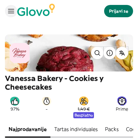
Prijavi se
Vanessa Bakery - Cookies y
Cheesecakes
-
97%
1,49 €
Prime
Besplatno
Najprodavanije
Tartas individuales
Packs
Cook