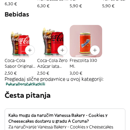
6,30 €
limón
Ud.
6,30 €
5,90 €
5,90 €
Bebidas
Coca-Cola
Coca-Cola Zero
Frescolita 330
Sabor Original
Azúcar lata
Ml.
lata 330ml.
330ml.
2,50 €
2,50 €
3,00 €
Pregledaj slične prodavnice u ovoj kategoriji:
Pekara
Doručak
Slatkiši
Česta pitanja
Kako mogu da naručim Vanessa Bakery - Cookies y
Cheesecakes dostavu u gradu A Coruna?
Za naručivanje Vanessa Bakery - Cookies y Cheesecakes