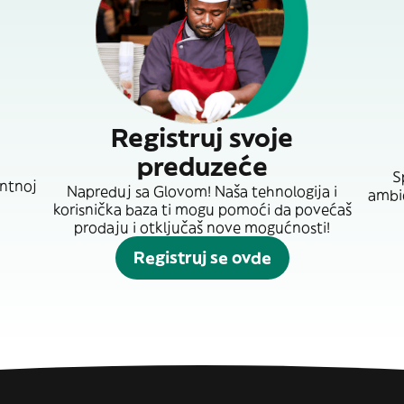
Registruj svoje
preduzeće
S
entnoj
Napreduj sa Glovom! Naša tehnologija i
ambic
korisnička baza ti mogu pomoći da povećaš
prodaju i otključaš nove mogućnosti!
Registruj se ovde