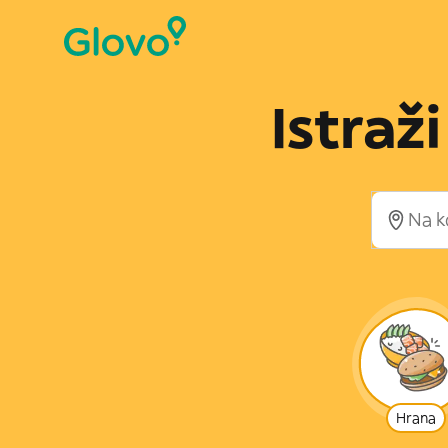
Istraž
Hrana