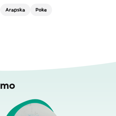
Arapska
Poke
emo