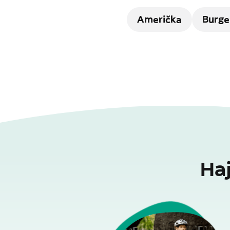
Američka
Burge
Ha