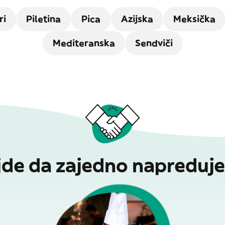
ri
Piletina
Pica
Azijska
Meksička
Mediteranska
Sendviči
jde da zajedno napreduj