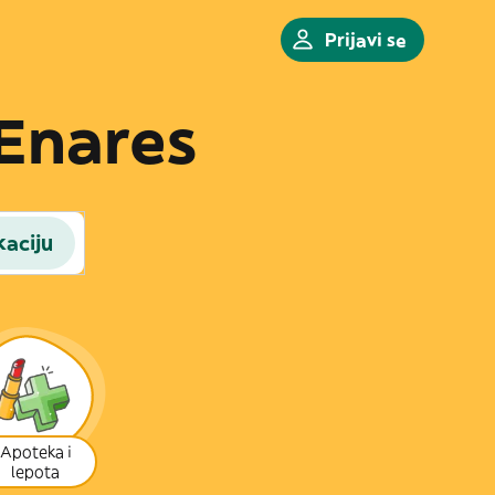
Prijavi se
 Enares
kaciju
Apoteka i
lepota