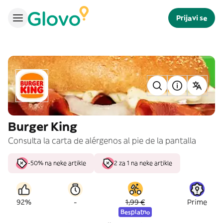
Prijavi se
Burger King
Consulta la carta de alérgenos al pie de la pantalla
-50% na neke artikle
2 za 1 na neke artikle
-
92%
1,99 €
Prime
Besplatno