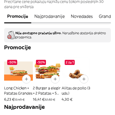
Precrtane cene pokazuju najnižu cenu tokom poslednjih 30
dana pre sniženja
Promocije
Najprodavanije
Novedades
Grand K
Nije dostupno praćenje uživo.
Narudžbine dostavlja direktno
prodavnica.
Promocije
-50%
-50%
2 za 1
Long Chicken +
2 Burger a elegir
Alitas de pollo (3
Patatas Grandes
+ 2 Patatas + 5
uds.)
Nuggets
6,23 €
16,41 €
4,30 €
12,45 €
32,82 €
Najprodavanije