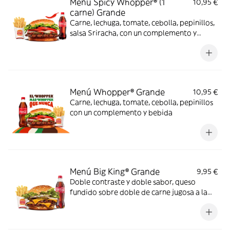
Menú Spicy Whopper® (1
10,95 €
carne) Grande
Carne, lechuga, tomate, cebolla, pepinillos,
salsa Sriracha, con un complemento y
bebida
Menú Whopper® Grande
10,95 €
Carne, lechuga, tomate, cebolla, pepinillos
con un complemento y bebida
Menú Big King® Grande
9,95 €
Doble contraste y doble sabor, queso
fundido sobre doble de carne jugosa a la
parrilla, lechuga, pepinillos y cebolla,
bañados en exquisita salsa Big King entre
dos panes de sésamo crujiente, ¿se puede