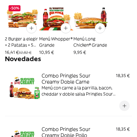
-50%
2 Burger a elegir
Menú Whopper®
Menú Long
+ 2 Patatas + 5
Grande
Chicken® Grande
Nuggets
16,41 €
10,95 €
9,95 €
32,82 €
Novedades
Combo Pringles Sour
18,35 €
Creamy Doble Carne
Menú con carne a la parrilla, bacon,
cheddar y doble salsa Pringles Sour
Creamy.
Combo Pringles Sour
18,35 €
Creamy Doble Pollo