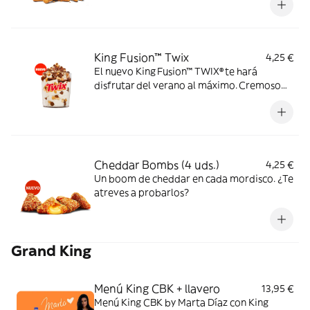
King Fusion™ Twix
4,25 €
El nuevo King Fusion™ TWIX® te hará
disfrutar del verano al máximo. Cremoso
helado de vainilla con topping TWIX® y
sirope de caramelo. Dale un TWIX al
verano.
Cheddar Bombs (4 uds.)
4,25 €
Un boom de cheddar en cada mordisco. ¿Te
atreves a probarlos?
Grand King
Menú King CBK + llavero
13,95 €
Menú King CBK by Marta Díaz con King