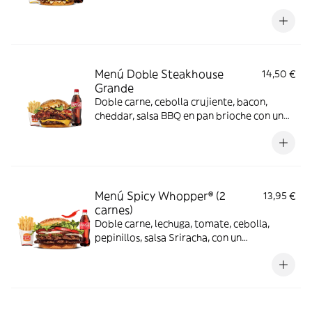
Menú Doble Steakhouse
14,50 €
Grande
Doble carne, cebolla crujiente, bacon,
cheddar, salsa BBQ en pan brioche con un
complemento y bebida
Menú Spicy Whopper® (2
13,95 €
carnes)
Doble carne, lechuga, tomate, cebolla,
pepinillos, salsa Sriracha, con un
complemento y bebida