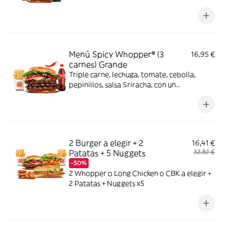
Menú Spicy Whopper® (3
16,95 €
carnes) Grande
Triple carne, lechuga, tomate, cebolla,
pepinillos, salsa Sriracha, con un
complemento y bebida
2 Burger a elegir + 2
16,41 €
Patatas + 5 Nuggets
32,82 €
-50%
2 Whopper o Long Chicken o CBK a elegir +
2 Patatas + Nuggets x5