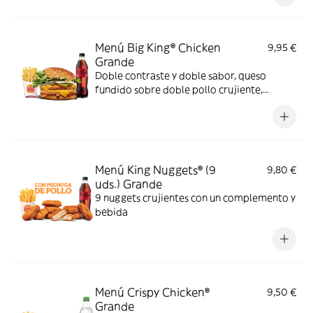
Menú Big King® Chicken
9,95 €
Grande
Doble contraste y doble sabor, queso
fundido sobre doble pollo crujiente,
lechuga, pepinillos y cebolla, bañados en
exquisita salsa Big King entre dos panes de
sésamo crujiente, ¿se puede pedir más?
Menú King Nuggets® (9
9,80 €
uds.) Grande
9 nuggets crujientes con un complemento y
bebida
Menú Crispy Chicken®
9,50 €
Grande