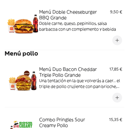
pedir más?
Menú Doble Cheeseburger
9,50 €
BBQ Grande
Doble carne, queso, pepinillos, salsa
barbacoa con un complemento y bebida
Menú pollo
Menú Duo Bacon Cheddar
17,85 €
Triple Pollo Grande
Una tentación en la que volverás a caer... el
triple de pollo crujiente con pan brioche,
deliciosa salsa de queso cheddar, dos
crujientes lonchas de bacon, cebolla frita y
tomate. Todo ello acompañado de tu
bebida y complemento favoritos. Algo
irresistible.
Combo Pringles Sour
15,35 €
Creamy Pollo